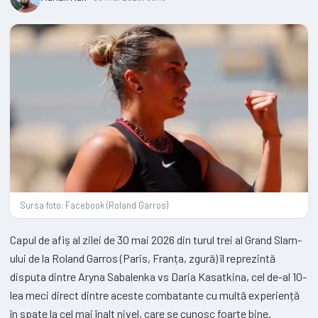
Sursa foto: Facebook (Roland Garros)
Capul de afiș al zilei de 30 mai 2026 din turul trei al Grand Slam-
ului de la Roland Garros (Paris, Franța, zgură) îl reprezintă
disputa dintre Aryna Sabalenka vs Daria Kasatkina, cel de-al 10-
lea meci direct dintre aceste combatante cu multă experiență
în spate la cel mai înalt nivel, care se cunosc foarte bine.