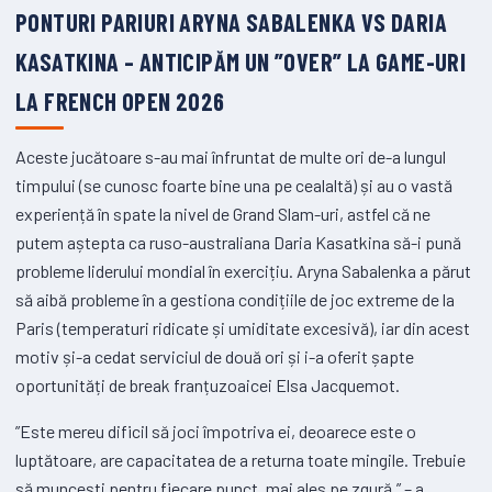
PONTURI PARIURI ARYNA SABALENKA VS DARIA
KASATKINA – ANTICIPĂM UN ”OVER” LA GAME-URI
LA FRENCH OPEN 2026
Aceste jucătoare s-au mai înfruntat de multe ori de-a lungul
timpului (se cunosc foarte bine una pe cealaltă) și au o vastă
experiență în spate la nivel de Grand Slam-uri, astfel că ne
putem aștepta ca ruso-australiana Daria Kasatkina să-i pună
probleme liderului mondial în exercițiu. Aryna Sabalenka a părut
să aibă probleme în a gestiona condițiile de joc extreme de la
Paris (temperaturi ridicate și umiditate excesivă), iar din acest
motiv și-a cedat serviciul de două ori și i-a oferit șapte
oportunități de break franțuzoaicei Elsa Jacquemot.
”Este mereu dificil să joci împotriva ei, deoarece este o
luptătoare, are capacitatea de a returna toate mingile. Trebuie
să muncești pentru fiecare punct, mai ales pe zgură.” – a