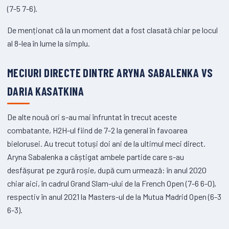
(7-5 7-6).
De menționat că la un moment dat a fost clasată chiar pe locul
al 8-lea în lume la simplu.
MECIURI DIRECTE DINTRE ARYNA SABALENKA VS
DARIA KASATKINA
De alte nouă ori s-au mai înfruntat în trecut aceste
combatante, H2H-ul fiind de 7-2 la general în favoarea
bielorusei. Au trecut totuși doi ani de la ultimul meci direct.
Aryna Sabalenka a câștigat ambele partide care s-au
desfășurat pe zgură roșie, după cum urmează: în anul 2020
chiar aici, în cadrul Grand Slam-ului de la French Open (7-6 6-0),
respectiv în anul 2021 la Masters-ul de la Mutua Madrid Open (6-3
6-3).