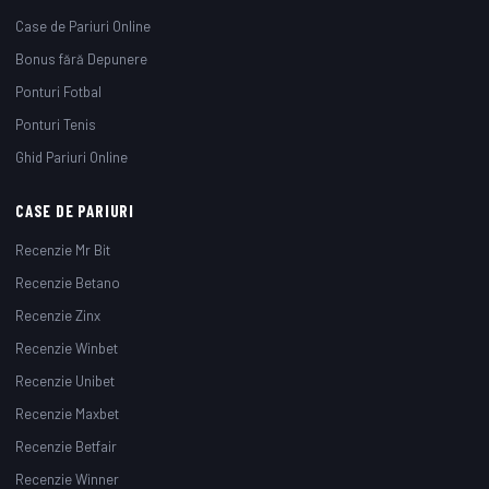
Case de Pariuri Online
Bonus fără Depunere
Ponturi Fotbal
Ponturi Tenis
Ghid Pariuri Online
CASE DE PARIURI
Recenzie Mr Bit
Recenzie Betano
Recenzie Zinx
Recenzie Winbet
Recenzie Unibet
Recenzie Maxbet
Recenzie Betfair
Recenzie Winner