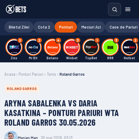
Biletul Zilei
Cota 2
Ponturi
Meciuri Azi
Case de Pariuri
2
2
4
3
1
3
2
Zinx
Mr Bit
Betano
Winbet
TopBet
888
Netbet
Acasă
›
Ponturi Pariuri
›
Tenis
›
Roland Garros
ROLAND GARROS
ARYNA SABALENKA VS DARIA
KASATKINA – PONTURI PARIURI WTA
ROLAND GARROS 30.05.2026
Marian Man
· 30 mai 2026, 03:13