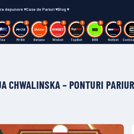
ra depunere ▾
Case de Pariuri ▾
Blog ▾
2
2
4
3
1
3
2
Zinx
Mr Bit
Betano
Winbet
TopBet
888
Netbet
Contic
A CHWALINSKA – PONTURI PARIU