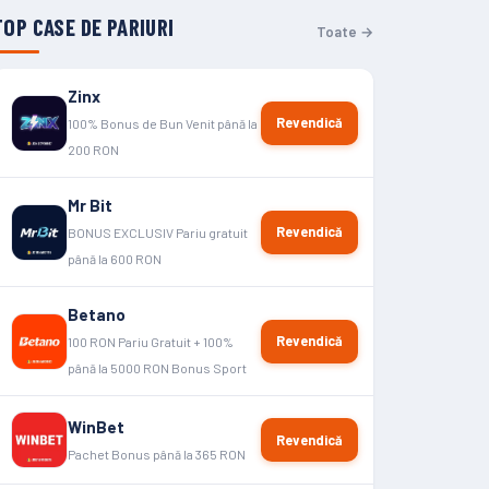
TOP CASE DE PARIURI
Toate →
Zinx
Revendică
100% Bonus de Bun Venit până la
200 RON
Mr Bit
Revendică
BONUS EXCLUSIV Pariu gratuit
până la 600 RON
Betano
Revendică
100 RON Pariu Gratuit + 100%
până la 5000 RON Bonus Sport
WinBet
Revendică
Pachet Bonus până la 365 RON