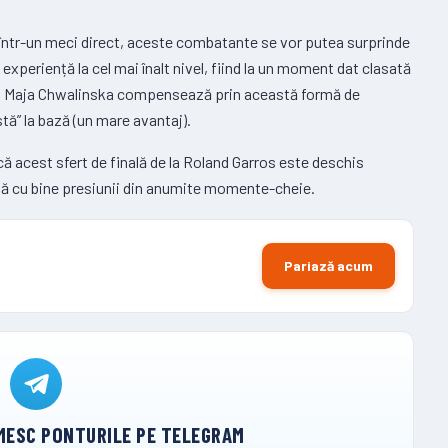
 într-un meci direct, aceste combatante se vor putea surprinde
experiență la cel mai înalt nivel, fiind la un moment dat clasată
oneza Maja Chwalinska compensează prin această formă de
tă” la bază (un mare avantaj).
ă acest sfert de finală de la Roland Garros este deschis
ață cu bine presiunii din anumite momente-cheie.
Pariază acum
MESC PONTURILE PE TELEGRAM