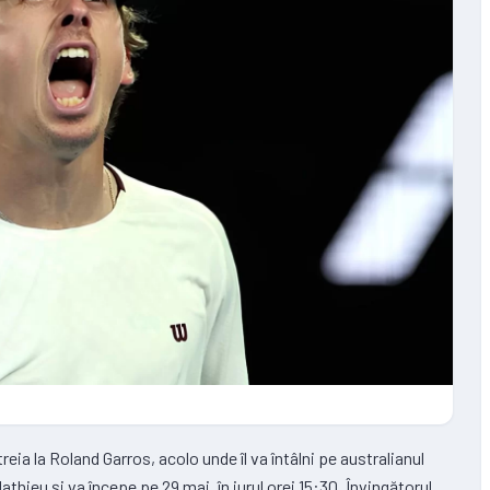
reia la Roland Garros, acolo unde îl va întâlni pe australianul
thieu și va începe pe 29 mai, în jurul orei 15:30. Învingătorul