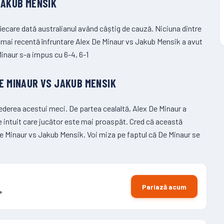
 JAKUB MENSIK
 fiecare dată australianul având câștig de cauză. Niciuna dintre
ea mai recentă înfruntare Alex De Minaur vs Jakub Mensik a avut
Minaur s-a impus cu 6-4, 6-1
DE MINAUR VS JAKUB MENSIK
ederea acestui meci. De partea cealaltă, Alex De Minaur a
de intuit care jucător este mai proaspăt. Cred că această
De Minaur vs Jakub Mensik. Voi miza pe faptul că De Minaur se
Pariază acum
+