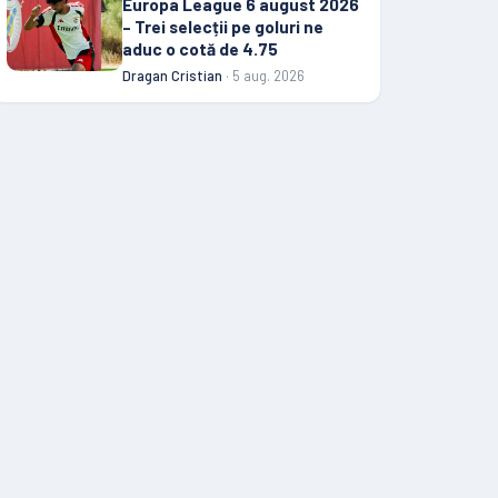
Europa League 6 august 2026
– Trei selecții pe goluri ne
aduc o cotă de 4.75
Dragan Cristian
· 5 aug. 2026