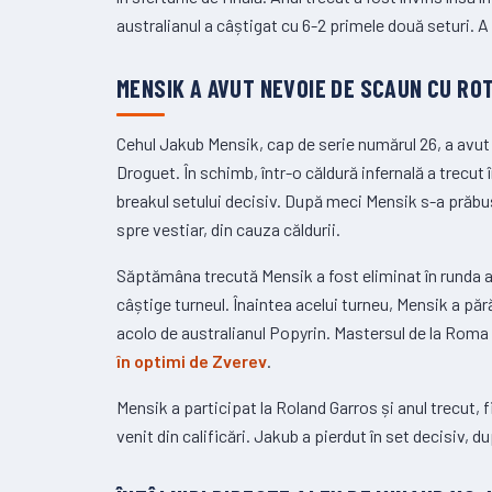
australianul a câștigat cu 6-2 primele două seturi. A 
MENSIK A AVUT NEVOIE DE SCAUN CU RO
Cehul Jakub Mensik, cap de serie numărul 26, a avut 
Droguet. În schimb, într-o căldură infernală a trecut 
breakul setului decisiv. După meci Mensik s-a prăbu
spre vestiar, din cauza căldurii.
Săptămâna trecută Mensik a fost eliminat în runda a
câștige turneul. Înaintea acelui turneu, Mensik a pără
acolo de australianul Popyrin. Mastersul de la Roma 
în optimi de Zverev
.
Mensik a participat la Roland Garros și anul trecut, 
venit din calificări. Jakub a pierdut în set decisiv, d