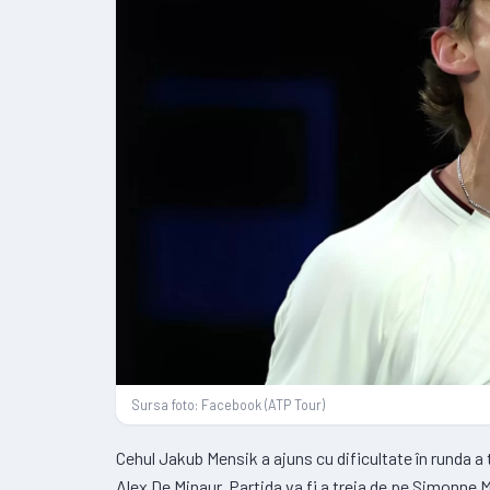
Sursa foto: Facebook (ATP Tour)
Cehul Jakub Mensik a ajuns cu dificultate în runda a t
Alex De Minaur. Partida va fi a treia de pe Simonne Ma