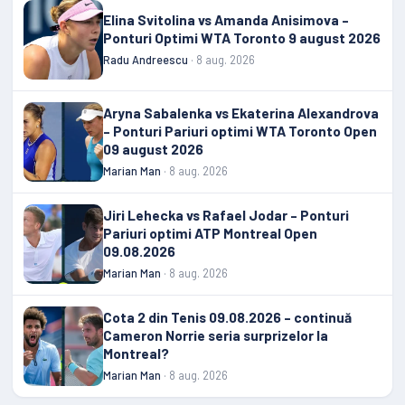
Elina Svitolina vs Amanda Anisimova –
Ponturi Optimi WTA Toronto 9 august 2026
Radu Andreescu
· 8 aug. 2026
Aryna Sabalenka vs Ekaterina Alexandrova
– Ponturi Pariuri optimi WTA Toronto Open
09 august 2026
Marian Man
· 8 aug. 2026
Jiri Lehecka vs Rafael Jodar – Ponturi
Pariuri optimi ATP Montreal Open
09.08.2026
Marian Man
· 8 aug. 2026
Cota 2 din Tenis 09.08.2026 – continuă
Cameron Norrie seria surprizelor la
Montreal?
Marian Man
· 8 aug. 2026