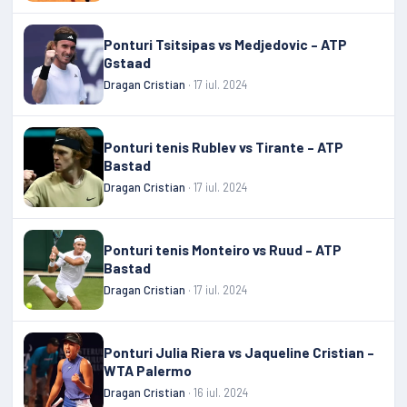
Ponturi Tsitsipas vs Medjedovic – ATP
Gstaad
Dragan Cristian
· 17 iul. 2024
Ponturi tenis Rublev vs Tirante – ATP
Bastad
Dragan Cristian
· 17 iul. 2024
Ponturi tenis Monteiro vs Ruud – ATP
Bastad
Dragan Cristian
· 17 iul. 2024
Ponturi Julia Riera vs Jaqueline Cristian –
WTA Palermo
Dragan Cristian
· 16 iul. 2024