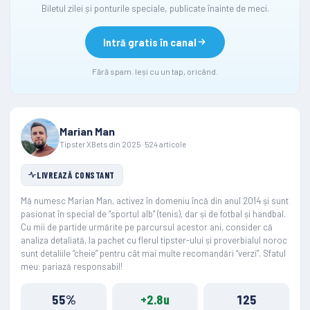
Biletul zilei și ponturile speciale, publicate înainte de meci.
Intră gratis în canal
Fără spam. Ieși cu un tap, oricând.
Marian Man
Tipster XBets din 2025 · 524 articole
LIVREAZĂ CONSTANT
Mă numesc Marian Man, activez în domeniu încă din anul 2014 și sunt
pasionat în special de “sportul alb” (tenis), dar și de fotbal și handbal.
Cu mii de partide urmărite pe parcursul acestor ani, consider că
analiza detaliată, la pachet cu flerul tipster-ului și proverbialul noroc
sunt detaliile “cheie” pentru cât mai multe recomandări “verzi”. Sfatul
meu: pariază responsabil!
55%
+2.8u
125