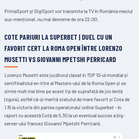
PrimaSport și DigiSport vor transmite la TV în România meciul
sus-menționat, nu mai devreme de ora 22:00.
COTE PARIURI LA SUPERBET | DUEL CU UN
FAVORIT CERT LA ROMA OPEN ÎNTRE LORENZO
MUSETTI VS GIOVANNI MPETSHI PERRICARD
Lorenzo Musetti este jucătorul clasat în TOP 10-ul mondial și
semifinalistul en-titre al Masters-ului de la Roma Open și se
simte mult mai bine pe acest tip de suprafață de joc lentă
(zgura), astfel că-și merită statutul de mare favorit și Cota de
1.15 la victorie din partea operatorului online Superbet – în
raport cu această Cotă de 5.30 la un eventual succes a big-
server-ului francez Giovanni Mpetshi Perricard.