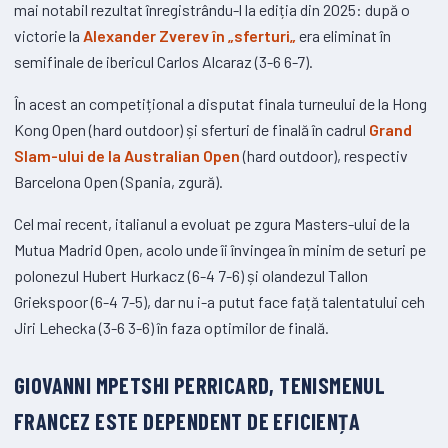
mai notabil rezultat înregistrându-l la ediția din 2025: după o
victorie la
Alexander Zverev în „sferturi„
era eliminat în
semifinale de ibericul Carlos Alcaraz (3-6 6-7).
În acest an competițional a disputat finala turneului de la Hong
Kong Open (hard outdoor) și sferturi de finală în cadrul
Grand
Slam-ului de la Australian Open
(hard outdoor), respectiv
Barcelona Open (Spania, zgură).
Cel mai recent, italianul a evoluat pe zgura Masters-ului de la
Mutua Madrid Open, acolo unde îi învingea în minim de seturi pe
polonezul Hubert Hurkacz (6-4 7-6) și olandezul Tallon
Griekspoor (6-4 7-5), dar nu i-a putut face față talentatului ceh
Jiri Lehecka (3-6 3-6) în faza optimilor de finală.
GIOVANNI MPETSHI PERRICARD, TENISMENUL
FRANCEZ ESTE DEPENDENT DE EFICIENȚA