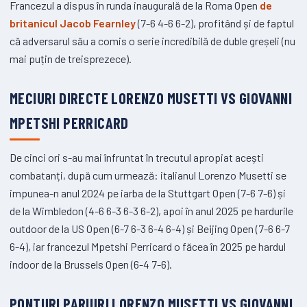
Francezul a dispus în runda inaugurală de la Roma Open
de
britanicul Jacob Fearnley
(7-6 4-6 6-2), profitând și de faptul
că adversarul său a comis o serie incredibilă de duble greșeli (nu
mai puțin de treisprezece).
MECIURI DIRECTE LORENZO MUSETTI VS GIOVANNI
MPETSHI PERRICARD
De cinci ori s-au mai înfruntat în trecutul apropiat acești
combatanți, după cum urmează: italianul Lorenzo Musetti se
impunea-n anul 2024 pe iarba de la Stuttgart Open (7-6 7-6) și
de la Wimbledon (4-6 6-3 6-3 6-2), apoi în anul 2025 pe hardurile
outdoor de la US Open (6-7 6-3 6-4 6-4) și Beijing Open (7-6 6-7
6-4), iar francezul Mpetshi Perricard o făcea în 2025 pe hardul
indoor de la Brussels Open (6-4 7-6).
PONTURI PARIURI LORENZO MUSETTI VS GIOVANNI