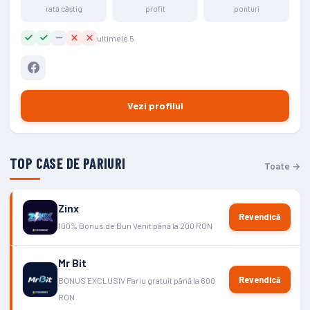
rată câștig
profit
ponturi
ultimele 5
Vezi profilul
TOP CASE DE PARIURI
Toate →
Zinx
Revendică
100% Bonus de Bun Venit până la 200 RON
Mr Bit
Revendică
BONUS EXCLUSIV Pariu gratuit până la 600
RON