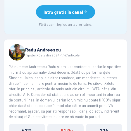
Intră gratis în canal
Fără spam. Ieși cu un tap, oricând.
Radu Andreescu
Tipster XBets din 2024 · 1.147 articole
Mă numesc Andreescu Radu și am luat contact cu pariurile sportive
în urmă cu aproximativ două decenii. Odată cu performanțele
Simonei Halep, dar și ale altor românce, am manifestat un interes
din ce în ce mai mare pentru meciurile de tenis. Pe site-ul XBets
ofer, în principal, articole de tenis atât din circuitul WTA, cât și din
circuitul ATP. Consider că statisticile au un rol important în oferirea
de ponturi, însă, în domeniul pariurilor, nimic nu poate fi 100% sigur,
chiar dacă statistica duce în mod clar către un anumit pont. Vă
recomand, așadar, să pariați responsabil, dar și obiectiv, indiferent
de situație! Subiectivitatea nu are ce să caute în pariuri.
47%
−51.0u
174