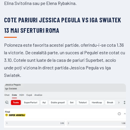
Elina Svitolina sau pe Elena Rybakina.
COTE PARIURI JESSICA PEGULA VS IGA SWIATEK
13 MAI SFERTURI ROMA
Poloneza este favorita acestei partide, oferindu-i-se cota 1.36
la victorie. De cealaltă parte, un succes al Pegulei este cotat cu
3.10. Cotele sunt luate de la casa de pariuri Superbet, acolo
unde poți viziona în direct partida Jessica Pegula vs Iga
Swiatek.