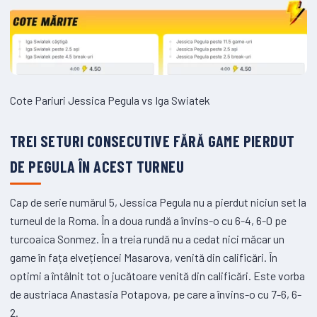
Cote Pariuri Jessica Pegula vs Iga Swiatek
TREI SETURI CONSECUTIVE FĂRĂ GAME PIERDUT
DE PEGULA ÎN ACEST TURNEU
Cap de serie numărul 5, Jessica Pegula nu a pierdut niciun set la
turneul de la Roma. În a doua rundă a învins-o cu 6-4, 6-0 pe
turcoaica Sonmez. În a treia rundă nu a cedat nici măcar un
game în fața elvețiencei Masarova, venită din calificări. În
optimi a întâlnit tot o jucătoare venită din calificări. Este vorba
de austriaca Anastasia Potapova, pe care a învins-o cu 7-6, 6-
2.