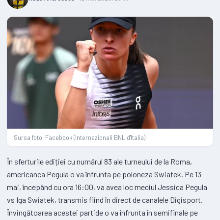
Sursa foto: Facebook (Internazionali BNL d'Italia)
În sferturile ediției cu numărul 83 ale turneului de la Roma,
americanca Pegula o va înfrunta pe poloneza Swiatek. Pe 13
mai, începând cu ora 16:00, va avea loc meciul Jessica Pegula
vs Iga Swiatek, transmis fiind în direct de canalele Digisport.
Învingătoarea acestei partide o va înfrunta în semifinale pe