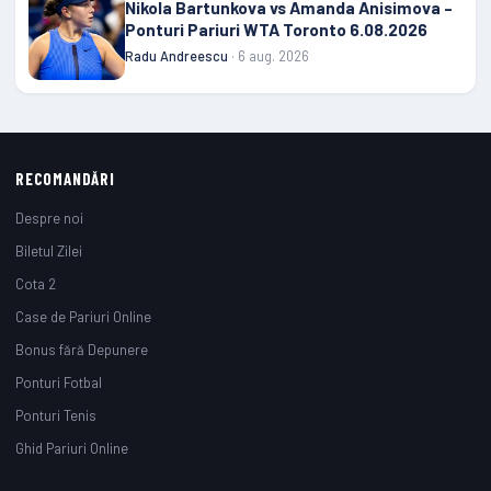
Nikola Bartunkova vs Amanda Anisimova –
Ponturi Pariuri WTA Toronto 6.08.2026
Radu Andreescu
· 6 aug. 2026
RECOMANDĂRI
Despre noi
Biletul Zilei
Cota 2
Case de Pariuri Online
Bonus fără Depunere
Ponturi Fotbal
Ponturi Tenis
Ghid Pariuri Online