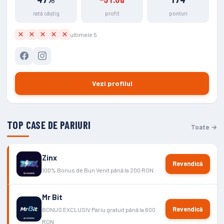
rată câștig
profit
ponturi
ultimele 5
Vezi profilul
TOP CASE DE PARIURI
Toate →
Zinx
Revendică
100% Bonus de Bun Venit până la 200 RON
Mr Bit
Revendică
BONUS EXCLUSIV Pariu gratuit până la 600
RON