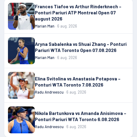
Frances Tiafoe vs Arthur Rinderknech –
Ponturi Pariuri ATP Montreal Open 07
august 2026
Marian Man
· 6 aug. 2026
Aryna Sabalenka vs Shuai Zhang – Ponturi
Pariuri WTA Toronto Open 07.08.2026
Marian Man
· 6 aug. 2026
Elina Svitolina vs Anastasia Potapova –
Ponturi WTA Toronto 7.08.2026
Radu Andreescu
· 6 aug. 2026
Nikola Bartunkova vs Amanda Anisimova –
Ponturi Pariuri WTA Toronto 6.08.2026
Radu Andreescu
· 6 aug. 2026