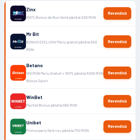
Zinx
Revendică
100% Bonus de Bun Venit până la 200 RON
Mr Bit
Revendică
BONUS EXCLUSIV Pariu gratuit până la 600
RON
Betano
Revendică
100 RON Pariu Gratuit + 100% până la 5000 RON
Bonus Sport
WinBet
Revendică
Pachet Bonus până la 365 RON
Unibet
Revendică
Primul pariu fără risc până la 750 RON