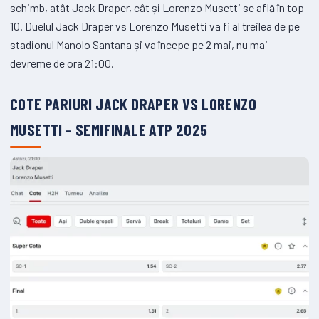
schimb, atât Jack Draper, cât și Lorenzo Musetti se află în top
10. Duelul Jack Draper vs Lorenzo Musetti va fi al treilea de pe
stadionul Manolo Santana și va începe pe 2 mai, nu mai
devreme de ora 21:00.
COTE PARIURI JACK DRAPER VS LORENZO
MUSETTI – SEMIFINALE ATP 2025