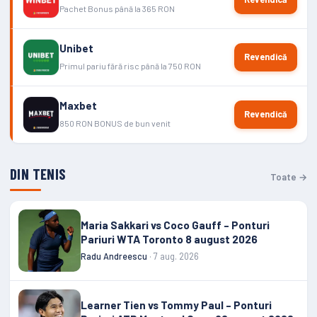
Pachet Bonus până la 365 RON
Unibet
Revendică
Primul pariu fără risc până la 750 RON
Maxbet
Revendică
850 RON BONUS de bun venit
DIN TENIS
Toate →
Maria Sakkari vs Coco Gauff – Ponturi
Pariuri WTA Toronto 8 august 2026
Radu Andreescu
· 7 aug. 2026
Learner Tien vs Tommy Paul – Ponturi