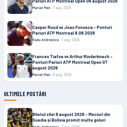
Pariuri ATP Montreal Open 08 august 2026
Marian Man
· 7 aug. 2026
Casper Ruud vs Joao Fonseca – Ponturi
Pariuri ATP Montreal 8.08.2026
Radu Andreescu
· 7 aug. 2026
Frances Tiafoe vs Arthur Rinderknech –
Ponturi Pariuri ATP Montreal Open 07
august 2026
Marian Man
· 6 aug. 2026
ULTIMELE POSTĂRI
Biletul zilei 8 august 2026 – Meciuri din
Suedia și Bolivia promit multe goluri
Radu Andreescu
· 7 aug. 2026