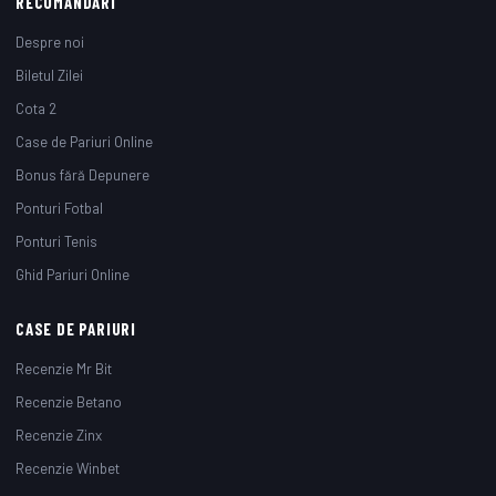
RECOMANDĂRI
Despre noi
Biletul Zilei
Cota 2
Case de Pariuri Online
Bonus fără Depunere
Ponturi Fotbal
Ponturi Tenis
Ghid Pariuri Online
CASE DE PARIURI
Recenzie Mr Bit
Recenzie Betano
Recenzie Zinx
Recenzie Winbet