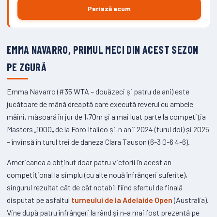
Pariază acum
EMMA NAVARRO, PRIMUL MECI DIN ACEST SEZON
PE ZGURĂ
Emma Navarro (#35 WTA – douăzeci și patru de ani) este
jucătoare de mână dreaptă care execută reverul cu ambele
mâini, măsoară în jur de 1,70m și a mai luat parte la competiția
Masters „1000„ de la Foro Italico și-n anii 2024 (turul doi) și 2025
– învinsă în turul trei de daneza Clara Tauson (6-3 0-6 4-6).
Americanca a obținut doar patru victorii în acest an
competițional la simplu (cu alte nouă înfrângeri suferite),
singurul rezultat cât de cât notabil fiind sfertul de finală
disputat pe asfaltul
turneului de la Adelaide Open
(Australia).
Vine după patru înfrângeri la rând și n-a mai fost prezentă pe