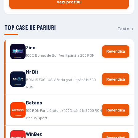
Vezi profilul
TOP CASE DE PARIURI
Toate →
Zinx
Revendică
100% Bonus de Bun Venit până la 200 RON
Mr Bit
Revendică
BONUS EXCLUSIV Pariu gratuit până la 600
RON
Betano
Revendică
100 RON Pariu Gratuit + 100% până la 5000 RON
Bonus Sport
WinBet
Revendică