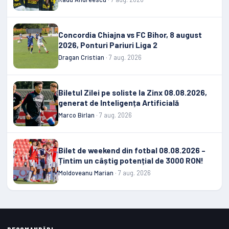
Concordia Chiajna vs FC Bihor, 8 august
2026, Ponturi Pariuri Liga 2
Dragan Cristian
· 7 aug. 2026
Biletul Zilei pe soliste la Zinx 08.08.2026,
generat de Inteligența Artificială
Marco Birlan
· 7 aug. 2026
Bilet de weekend din fotbal 08.08.2026 –
Țintim un câștig potențial de 3000 RON!
Moldoveanu Marian
· 7 aug. 2026