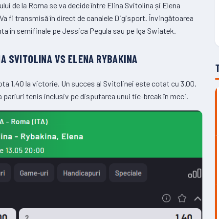
ului de la Roma se va decide între Elina Svitolina și Elena
Va fi transmisă în direct de canalele Digisport. Învingătoarea
unta în semifinale pe Jessica Pegula sau pe Iga Swiatek.
NA SVITOLINA VS ELENA RYBAKINA
 1.40 la victorie. Un succes al Svitolinei este cotat cu 3.00.
 pariuri tenis inclusiv pe disputarea unui tie-break în meci.