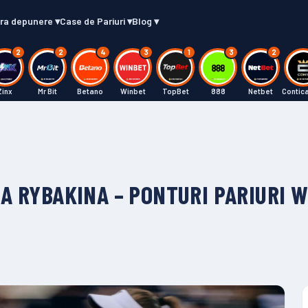
ra depunere ▾
Case de Pariuri ▾
Blog ▾
2
2
4
3
1
3
2
Zinx
Mr Bit
Betano
Winbet
TopBet
888
Netbet
Contic
A RYBAKINA – PONTURI PARIURI W