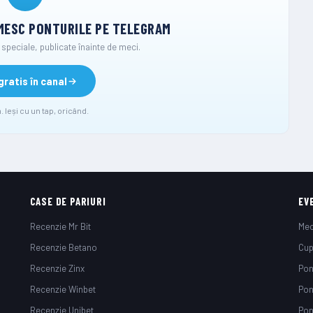
MESC PONTURILE PE TELEGRAM
le speciale, publicate înainte de meci.
gratis în canal
 Ieși cu un tap, oricând.
CASE DE PARIURI
EV
Recenzie Mr Bit
Mec
Recenzie Betano
Cup
Recenzie Zinx
Pon
Recenzie Winbet
Pon
Recenzie Unibet
Pon