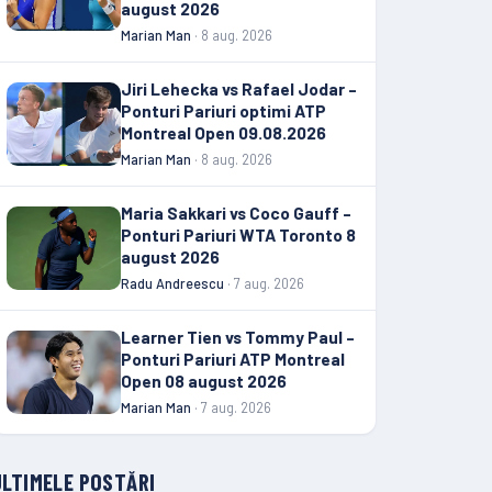
august 2026
Marian Man
· 8 aug. 2026
Jiri Lehecka vs Rafael Jodar –
Ponturi Pariuri optimi ATP
Montreal Open 09.08.2026
Marian Man
· 8 aug. 2026
Maria Sakkari vs Coco Gauff –
Ponturi Pariuri WTA Toronto 8
august 2026
Radu Andreescu
· 7 aug. 2026
Learner Tien vs Tommy Paul –
Ponturi Pariuri ATP Montreal
Open 08 august 2026
Marian Man
· 7 aug. 2026
ULTIMELE POSTĂRI