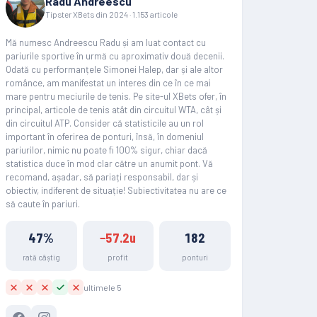
Radu Andreescu
Tipster XBets din 2024 · 1.153 articole
Mă numesc Andreescu Radu și am luat contact cu
pariurile sportive în urmă cu aproximativ două decenii.
Odată cu performanțele Simonei Halep, dar și ale altor
românce, am manifestat un interes din ce în ce mai
mare pentru meciurile de tenis. Pe site-ul XBets ofer, în
principal, articole de tenis atât din circuitul WTA, cât și
din circuitul ATP. Consider că statisticile au un rol
important în oferirea de ponturi, însă, în domeniul
pariurilor, nimic nu poate fi 100% sigur, chiar dacă
statistica duce în mod clar către un anumit pont. Vă
recomand, așadar, să pariați responsabil, dar și
obiectiv, indiferent de situație! Subiectivitatea nu are ce
să caute în pariuri.
47%
−57.2u
182
rată câștig
profit
ponturi
ultimele 5