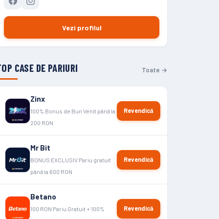
Vezi profilul
TOP CASE DE PARIURI
Toate →
Zinx
Revendică
100% Bonus de Bun Venit până la
200 RON
Mr Bit
Revendică
BONUS EXCLUSIV Pariu gratuit
până la 600 RON
Betano
Revendică
100 RON Pariu Gratuit + 100%