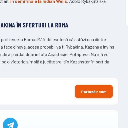
st an,
în semifinale la Indian Wells
. Acolo Rybakina s-a
BAKINA ÎN SFERTURI LA ROMA
 probleme la Roma. Mă îndoiesc însă că astăzi una dintre
va face cineva, aceea probabil va fi Rybakina. Kazaha a învins
 unde a pierdut doar în fața Anastasiei Potapova. Nu mă voi
s pe o victorie simplă a jucătoarei din Kazahstan în partida
Pariază acum