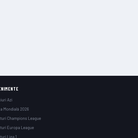
ENIMENTE
iuri Azi
a Mondială 2026
turi Champions League
turi Europa League
turi Liga 1