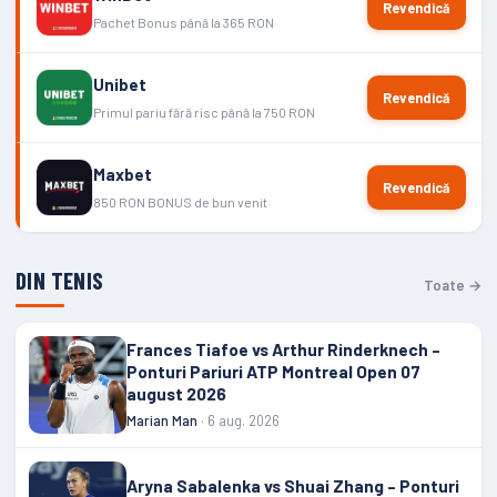
Revendică
Pachet Bonus până la 365 RON
Unibet
Revendică
Primul pariu fără risc până la 750 RON
Maxbet
Revendică
850 RON BONUS de bun venit
DIN TENIS
Toate →
Frances Tiafoe vs Arthur Rinderknech –
Ponturi Pariuri ATP Montreal Open 07
august 2026
Marian Man
· 6 aug. 2026
Aryna Sabalenka vs Shuai Zhang – Ponturi