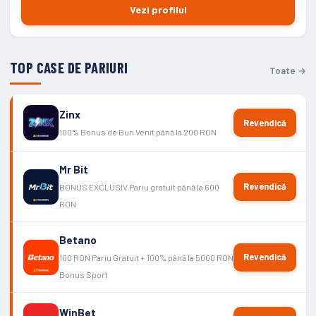
Vezi profilul
TOP CASE DE PARIURI
Toate →
Zinx
Revendică
100% Bonus de Bun Venit până la 200 RON
Mr Bit
Revendică
BONUS EXCLUSIV Pariu gratuit până la 600
RON
Betano
Revendică
100 RON Pariu Gratuit + 100% până la 5000 RON
Bonus Sport
WinBet