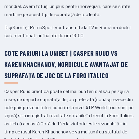
mondial. Avem totuși un plus pentru norvegian, care se simte
mai bine pe acest tip de suprafață de joc lentă.
DigiSport și PrimaSport vor transmite la TV în România duelul
sus-menționat, nu înainte de ora 16:00.
COTE PARIURI LA UNIBET | CASPER RUUD VS
KAREN KHACHANOV, NORDICUL E AVANTAJAT DE
SUPRAFAȚA DE JOC DE LA FORO ITALICO
Casper Ruud practică poate cel mai bun tenis al său pe zgură
roșie, de departe suprafața de joc preferată (douăsprezece din
cele paisprezece titluri cucerite la nivel ATP World Tour sunt pe
zgură) și-a înregistrat rezultate notabile în trecut la Foro Italico,
astfel că această Cotă de 1.25 la victorie este rezonabilă – în
timp ce rusul Karen Khachanov se va mulțumi cu statutul de