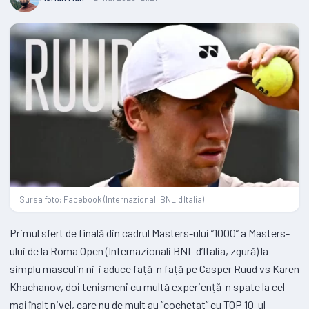
Sursa foto: Facebook (Internazionali BNL d'Italia)
Primul sfert de finală din cadrul Masters-ului ”1000” a Masters-
ului de la Roma Open (Internazionali BNL d’Italia, zgură) la
simplu masculin ni-i aduce față-n față pe Casper Ruud vs Karen
Khachanov, doi tenismeni cu multă experiență-n spate la cel
mai înalt nivel, care nu de mult au ”cochetat” cu TOP 10-ul