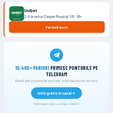
Unibet
2-0 la seturi Casper Ruud @ 1.81 · 18+
Pariază acum
10.400+ PARIORI
PRIMESC PONTURILE PE
TELEGRAM
Biletul zilei și ponturile speciale, publicate înainte de meci.
Intră gratis în canal
Fără spam. Ieși cu un tap, oricând.