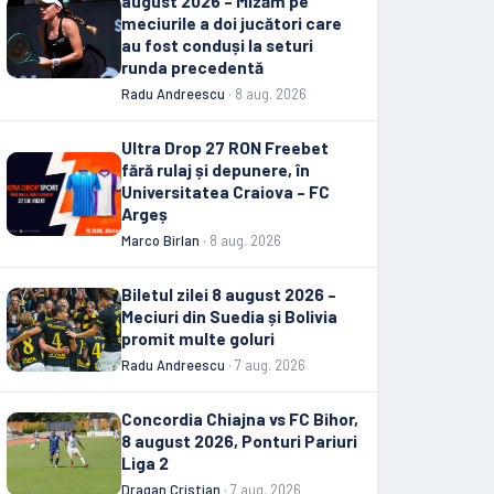
august 2026 – Mizăm pe
meciurile a doi jucători care
au fost conduși la seturi
runda precedentă
Radu Andreescu
· 8 aug. 2026
Ultra Drop 27 RON Freebet
fără rulaj și depunere, în
Universitatea Craiova – FC
Argeș
Marco Birlan
· 8 aug. 2026
Biletul zilei 8 august 2026 –
Meciuri din Suedia și Bolivia
promit multe goluri
Radu Andreescu
· 7 aug. 2026
Concordia Chiajna vs FC Bihor,
8 august 2026, Ponturi Pariuri
Liga 2
Dragan Cristian
· 7 aug. 2026