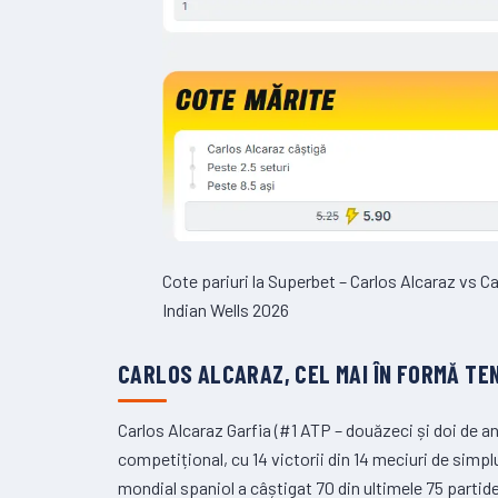
Cote pariuri la Superbet – Carlos Alcaraz vs Ca
Indian Wells 2026
CARLOS ALCARAZ, CEL MAI ÎN FORMĂ TE
Carlos Alcaraz Garfia (#1 ATP – douăzeci și doi de ani
competițional, cu 14 victorii din 14 meciuri de simpl
mondial spaniol a câștigat 70 din ultimele 75 partide