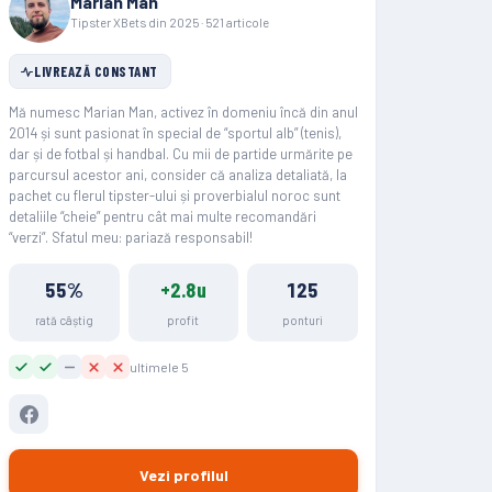
Marian Man
Tipster XBets din 2025 · 521 articole
LIVREAZĂ CONSTANT
Mă numesc Marian Man, activez în domeniu încă din anul
2014 și sunt pasionat în special de “sportul alb” (tenis),
dar și de fotbal și handbal. Cu mii de partide urmărite pe
parcursul acestor ani, consider că analiza detaliată, la
pachet cu flerul tipster-ului și proverbialul noroc sunt
detaliile “cheie” pentru cât mai multe recomandări
“verzi”. Sfatul meu: pariază responsabil!
55%
+2.8u
125
rată câștig
profit
ponturi
ultimele 5
Vezi profilul