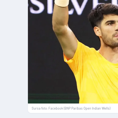
Sursa foto: Facebook (BNP Paribas Open Indian Wells)