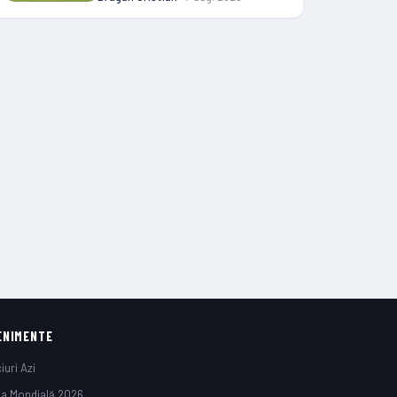
ENIMENTE
iuri Azi
a Mondială 2026