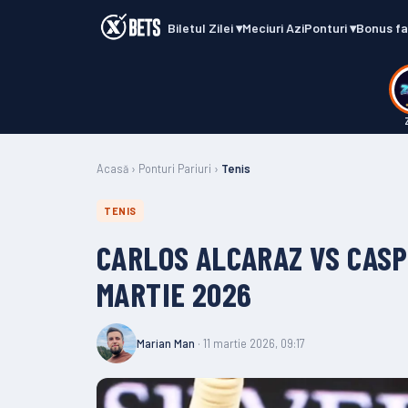
Biletul Zilei ▾
Meciuri Azi
Ponturi ▾
Bonus fa
Acasă
›
Ponturi Pariuri
›
Tenis
TENIS
CARLOS ALCARAZ VS CASPE
MARTIE 2026
Marian Man
· 11 martie 2026, 09:17