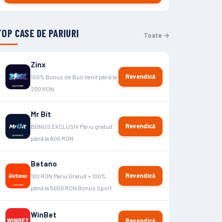
TOP CASE DE PARIURI
Toate →
Zinx
Revendică
100% Bonus de Bun Venit până la
200 RON
Mr Bit
Revendică
BONUS EXCLUSIV Pariu gratuit
până la 600 RON
Betano
Revendică
100 RON Pariu Gratuit + 100%
până la 5000 RON Bonus Sport
WinBet
Revendică