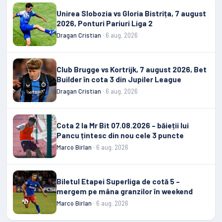
Unirea Slobozia vs Gloria Bistrița, 7 august
2026, Ponturi Pariuri Liga 2
Dragan Cristian
· 6 aug. 2026
Club Brugge vs Kortrijk, 7 august 2026, Bet
Builder în cota 3 din Jupiler League
Dragan Cristian
· 6 aug. 2026
Cota 2 la Mr Bit 07.08.2026 – băieții lui
Pancu țintesc din nou cele 3 puncte
Marco Birlan
· 6 aug. 2026
Biletul Etapei Superliga de cotă 5 –
mergem pe mâna granzilor în weekend
Marco Birlan
· 6 aug. 2026