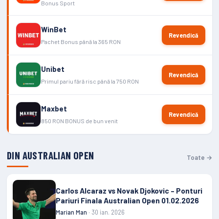
Bonus Sport
WinBet
Revendică
Pachet Bonus până la 365 RON
Unibet
Revendică
Primul pariu fără risc până la 750 RON
Maxbet
Revendică
850 RON BONUS de bun venit
DIN AUSTRALIAN OPEN
Toate →
Carlos Alcaraz vs Novak Djokovic – Ponturi
Pariuri Finala Australian Open 01.02.2026
Marian Man
· 30 ian. 2026