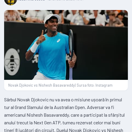
Novak Djokovic vs Nishesh Basavareddy| Sursa foto: Instagram
Sârbul Novak Djokovic nu va avea o misiune ușoară în primul
tur al Grand Slamului de la Australian Open. Adversar va fi
americanul Nishesh Basavareddy, care a participat la sfârșitul
anului trecut la Next Gen ATP, turneu rezervat celor mai buni
tineri 8 jucători din circuit. Duelul Novak Djokovic vs Nishesh