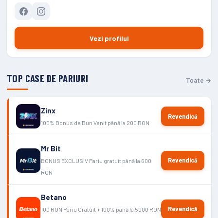
Vezi profilul
TOP CASE DE PARIURI
Toate →
Zinx
Revendică
100% Bonus de Bun Venit până la 200 RON
Mr Bit
Revendică
BONUS EXCLUSIV Pariu gratuit până la 600
RON
Betano
Revendică
100 RON Pariu Gratuit + 100% până la 5000 RON