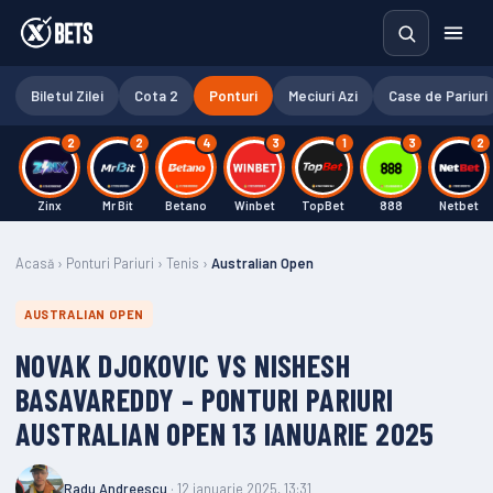
Biletul Zilei
Cota 2
Ponturi
Meciuri Azi
Case de Pariuri
2
2
4
3
1
3
2
Zinx
Mr Bit
Betano
Winbet
TopBet
888
Netbet
Acasă
›
Ponturi Pariuri
›
Tenis
›
Australian Open
AUSTRALIAN OPEN
NOVAK DJOKOVIC VS NISHESH
BASAVAREDDY – PONTURI PARIURI
AUSTRALIAN OPEN 13 IANUARIE 2025
Radu Andreescu
· 12 ianuarie 2025, 13:31