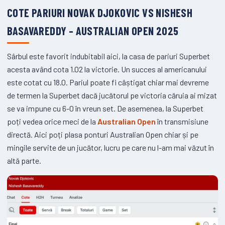
COTE PARIURI NOVAK DJOKOVIC VS NISHESH
BASAVAREDDY – AUSTRALIAN OPEN 2025
Sârbul este favorit indubitabil aici, la casa de pariuri Superbet
acesta având cota 1.02 la victorie. Un succes al americanului
este cotat cu 18.0. Pariul poate fi câștigat chiar mai devreme
de termen la Superbet dacă jucătorul pe victoria căruia ai mizat
se va impune cu 6-0 în vreun set. De asemenea, la Superbet
poți vedea orice meci de la
Australian Open
în transmisiune
directă. Aici poți plasa ponturi Australian Open chiar și pe
mingile servite de un jucător, lucru pe care nu l-am mai văzut în
altă parte.