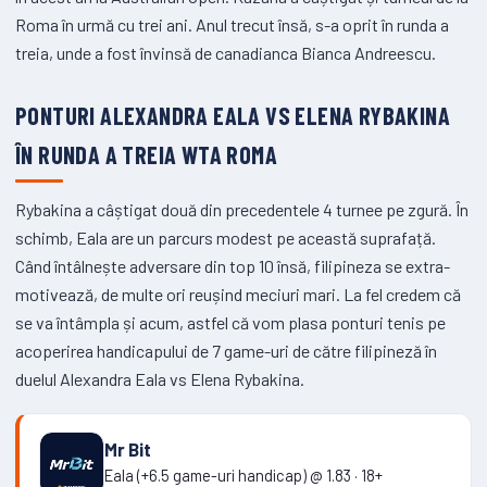
Roma în urmă cu trei ani. Anul trecut însă, s-a oprit în runda a
treia, unde a fost învinsă de canadianca Bianca Andreescu.
PONTURI ALEXANDRA EALA VS ELENA RYBAKINA
ÎN RUNDA A TREIA WTA ROMA
Rybakina a câștigat două din precedentele 4 turnee pe zgură. În
schimb, Eala are un parcurs modest pe această suprafață.
Când întâlnește adversare din top 10 însă, filipineza se extra-
motivează, de multe ori reușind meciuri mari. La fel credem că
se va întâmpla și acum, astfel că vom plasa ponturi tenis pe
acoperirea handicapului de 7 game-uri de către filipineză în
duelul Alexandra Eala vs Elena Rybakina.
Mr Bit
Eala (+6.5 game-uri handicap) @ 1.83 · 18+