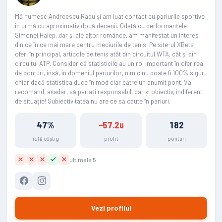
Mă numesc Andreescu Radu și am luat contact cu pariurile sportive
în urmă cu aproximativ două decenii. Odată cu performanțele
Simonei Halep, dar și ale altor românce, am manifestat un interes
din ce în ce mai mare pentru meciurile de tenis. Pe site-ul XBets
ofer, în principal, articole de tenis atât din circuitul WTA, cât și din
circuitul ATP. Consider că statisticile au un rol important în oferirea
de ponturi, însă, în domeniul pariurilor, nimic nu poate fi 100% sigur,
chiar dacă statistica duce în mod clar către un anumit pont. Vă
recomand, așadar, să pariați responsabil, dar și obiectiv, indiferent
de situație! Subiectivitatea nu are ce să caute în pariuri.
47%
−57.2u
182
rată câștig
profit
ponturi
ultimele 5
Vezi profilul