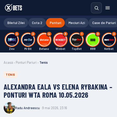
Biletul Zilei
Cota 2
Ponturi
Meciuri Azi
Case de Pariuri
2
2
4
3
1
3
2
Zinx
Mr Bit
Betano
Winbet
TopBet
888
Netbet
Acasă
›
Ponturi Pariuri
›
Tenis
TENIS
ALEXANDRA EALA VS ELENA RYBAKINA –
PONTURI WTA ROMA 10.05.2026
Radu Andreescu
· 9 mai 2026, 23:16