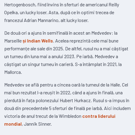
Hertogenbosch, fiind învins în sferturi de americanul Reilly
Opelka, un lucky loser. Asta, după ce în optimi trecea de
francezul Adrian Mannarino, alt lucky loser.
De două ori a ajuns în semifinală în acest an Medvedev: la
Marseille
și Indian Wells
. Acelea reprezintă cele mai bune
performanțe ale sale din 2025. De altfel, rusul nu a mai câștigat
un turneu din luna mai a anului 2023. Pe iarbă, Medvedev a
câștigat un singur turneu în carieră. S-a întâmplat în 2021, la
Mallorca.
Medvedev se află pentru a cincea oară la turneul de la Halle. Cel
mai bun rezultat l-a reușit în 2022, când a ajuns în finală, una
pierdută în fața polonezului Hubert Hurkacz. Rusul s-a impus în
două din precedentele 5 sferturi de finală pe iarbă. Aici includem
victoria de anul trecut de la Wimbledon
contra liderului
mondial
, Jannik Sinner.