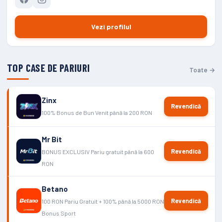
Vezi profilul
TOP CASE DE PARIURI
Toate →
Zinx
Revendică
100% Bonus de Bun Venit până la 200 RON
Mr Bit
Revendică
BONUS EXCLUSIV Pariu gratuit până la 600
RON
Betano
Revendică
100 RON Pariu Gratuit + 100% până la 5000 RON
Bonus Sport