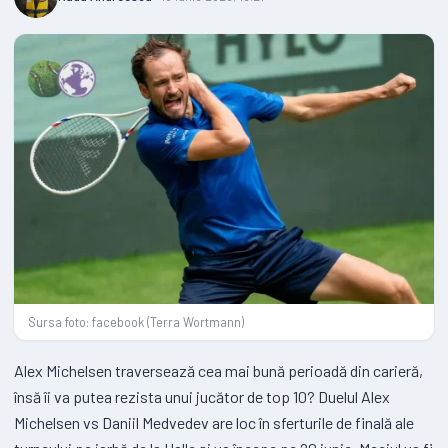
Sursa foto: facebook (Terra Wortmann)
Alex Michelsen traversează cea mai bună perioadă din carieră,
însă îi va putea rezista unui jucător de top 10? Duelul Alex
Michelsen vs Daniil Medvedev are loc în sferturile de finală ale