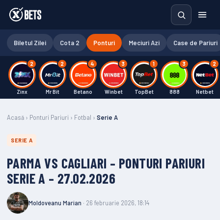
Biletul Zilei
Cota 2
Ponturi
Meciuri Azi
Case de Pariuri
2
2
4
3
1
3
2
Zinx
Mr Bit
Betano
Winbet
TopBet
888
Netbet
Acasă
›
Ponturi Pariuri
›
Fotbal
›
Serie A
SERIE A
PARMA VS CAGLIARI – PONTURI PARIURI
SERIE A – 27.02.2026
Moldoveanu Marian
· 26 februarie 2026, 18:14