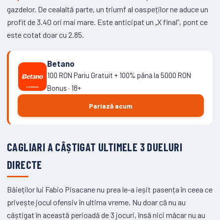
gazdelor. De cealaltă parte, un triumf al oaspeților ne aduce un
profit de 3.40 ori mai mare. Este anticipat un „X final”, pont ce
este cotat doar cu 2.85.
Betano
100 RON Pariu Gratuit + 100% până la 5000 RON
Bonus · 18+
Pariază acum
CAGLIARI A CÂȘTIGAT ULTIMELE 3 DUELURI
DIRECTE
Băieților lui Fabio Pisacane nu prea le-a ieșit pasența în ceea ce
privește jocul ofensiv în ultima vreme. Nu doar că nu au
câștigat în această perioadă de 3 jocuri, însă nici măcar nu au