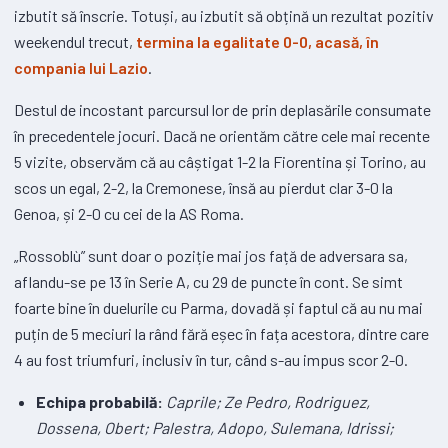
izbutit să înscrie. Totuși, au izbutit să obțină un rezultat pozitiv
weekendul trecut,
termina la egalitate 0-0, acasă, în
compania lui Lazio
.
Destul de incostant parcursul lor de prin deplasările consumate
în precedentele jocuri. Dacă ne orientăm către cele mai recente
5 vizite, observăm că au câștigat 1-2 la Fiorentina și Torino, au
scos un egal, 2-2, la Cremonese, însă au pierdut clar 3-0 la
Genoa, și 2-0 cu cei de la AS Roma.
„Rossoblù” sunt doar o poziție mai jos față de adversara sa,
aflandu-se pe 13 în Serie A, cu 29 de puncte în cont. Se simt
foarte bine în duelurile cu Parma, dovadă și faptul că au nu mai
puțin de 5 meciuri la rând fără eșec în fața acestora, dintre care
4 au fost triumfuri, inclusiv în tur, când s-au impus scor 2-0.
Echipa probabilă:
Caprile; Ze Pedro, Rodriguez,
Dossena, Obert; Palestra, Adopo, Sulemana, Idrissi;