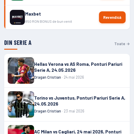
Maxbet
Revendică
850 RON BONUS de bun venit
DIN SERIE A
Toate →
Hellas Verona vs AS Roma, Ponturi Pariuri
Serie A, 24.05.2026
Dragan Cristian
· 24 mai 2026
Torino vs Juventus, Ponturi Pariuri Serie A,
24.05.2026
Dragan Cristian
· 23 mai 2026
AC Milan vs Cagliari, 24 mai 2026, Ponturi