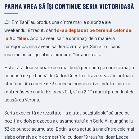
PARMA VREA SĂ ÎȘI CONTINUE SERIA VICTORIOASĂ
„Gli Emiliani” au produs una dintre marile surprize ale
weekendului trecut, când
s-au deplasat pe terenul celor de
la AC Milan
. Acolo aveau să fie dominați de o manieră
categorică, însă aveau să dea lovitura pe „San Siro”, când
înscriau unicul gol al întâlnirii prin Mariano Troilo.
Este fără doar și poate cea mai bună perioadă pe care formația
condusă de pe bancă de Carlos Cuesta o traversează în actuala
stagiune. Au o serie de 3 succese consecutive, printre care se
mai regăsesc una la Bologna, 0-1, și un 2-1 în duelul precedent de
acasă, cu Verona.
Seria excelentă de rezultate i-a ajutat pe „gialloblu” să urce pe
poziția a doisprezecea a clasamentului din Serie A, ajungând la
32 de puncte acumulate. Dețin la ora actuală una dintre cele mai
slabe ofensive din competiție, cu doar 19 reușite, doar Lecce