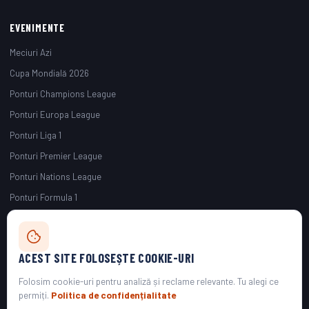
EVENIMENTE
Meciuri Azi
Cupa Mondială 2026
Ponturi Champions League
Ponturi Europa League
Ponturi Liga 1
Ponturi Premier League
Ponturi Nations League
Ponturi Formula 1
Decizia ONJN nr.191/17.04.2026, Licența: L2260797Y001731
ACEST SITE FOLOSEȘTE COOKIE-URI
Accesul interzis persoanelor sub 18 ani
Joc responsabil!
Folosim cookie-uri pentru analiză și reclame relevante. Tu alegi ce
permiți.
Politica de confidențialitate
Termeni și condiții
Politica Cookies
Politica de confidențialitate
Contact