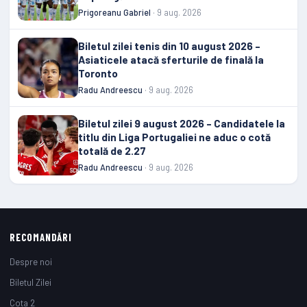
Prigoreanu Gabriel
· 9 aug. 2026
Biletul zilei tenis din 10 august 2026 –
Asiaticele atacă sferturile de finală la
Toronto
Radu Andreescu
· 9 aug. 2026
Biletul zilei 9 august 2026 – Candidatele la
titlu din Liga Portugaliei ne aduc o cotă
totală de 2.27
Radu Andreescu
· 9 aug. 2026
RECOMANDĂRI
Despre noi
Biletul Zilei
Cota 2