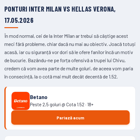
PONTURI INTER MILAN VS HELLAS VERONA,
17.05.2026
În mod normal, cei de la Inter Milan ar trebui să câștige acest
meci fără probleme, chiar dacă nu mai au obiectiv. Joacă totuși
acasă, iar cu siguranță vor dori să le ofere fanilor încă un motiv
de bucurie. Bazându-ne pe forța ofensivă a trupei lui Chivu,
credem că vom avea parte de multe goluri, de aceea vom paria
în consecință, la o cotă mai mult decât decentă de 1.52.
Betano
Peste 2,5 goluri @ Cota 1.52 · 18+
Pariază acum