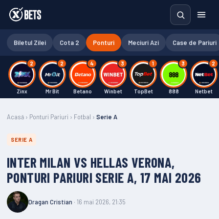
Biletul Zilei
Cota 2
Ponturi
Meciuri Azi
Case de Pariuri
2
2
4
3
1
3
2
Zinx
Mr Bit
Betano
Winbet
TopBet
888
Netbet
Acasă
›
Ponturi Pariuri
›
Fotbal
›
Serie A
SERIE A
INTER MILAN VS HELLAS VERONA,
PONTURI PARIURI SERIE A, 17 MAI 2026
Dragan Cristian
· 16 mai 2026, 21:35