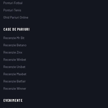
Ponturi Fotbal
Ponturi Tenis
Ghid Pariuri Online
CASE DE PARIURI
Recenzie Mr Bit
Recenzie Betano
Recenzie Zinx
Recenzie Winbet
Recenzie Unibet
Recenzie Maxbet
Recenzie Betfair
Recenzie Winner
EVENIMENTE