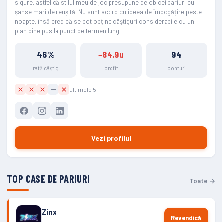
sigure, astfel că stilul meu de joc presupune de obicei pariuri cu
șanse mari de reușită. Nu sunt acord cu ideea de îmbogățire peste
noapte, însă cred că se pot obține câștiguri considerabile cu un
plan bine pus la punct pe termen lung.
46%
−84.9u
94
rată câștig
profit
ponturi
ultimele 5
Vezi profilul
TOP CASE DE PARIURI
Toate →
Zinx
Revendică