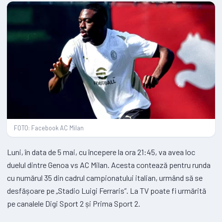
FOTO: Facebook AC Milan
Luni, în data de 5 mai, cu începere la ora 21:45, va avea loc
duelul dintre Genoa vs AC Milan. Acesta contează pentru runda
cu numărul 35 din cadrul campionatului italian, urmând să se
desfășoare pe „Stadio Luigi Ferraris”. La TV poate fi urmărită
pe canalele Digi Sport 2 și Prima Sport 2.