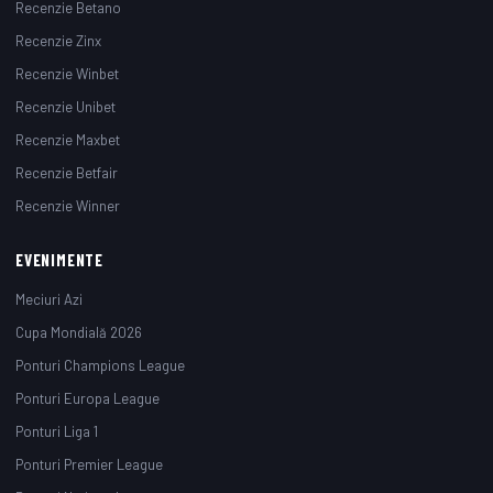
Recenzie Betano
Recenzie Zinx
Recenzie Winbet
Recenzie Unibet
Recenzie Maxbet
Recenzie Betfair
Recenzie Winner
EVENIMENTE
Meciuri Azi
Cupa Mondială 2026
Ponturi Champions League
Ponturi Europa League
Ponturi Liga 1
Ponturi Premier League