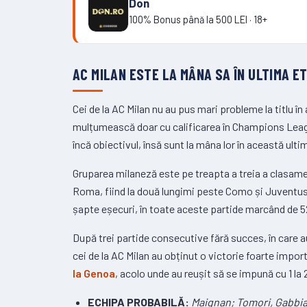
Don
100% Bonus până la 500 LEI · 18+
AC MILAN ESTE LA MÂNA SA ÎN ULTIMA E
Cei de la AC Milan nu au pus mari probleme la titlu î
mulțumească doar cu calificarea în Champions League,
încă obiectivul, însă sunt la mâna lor în această ul
Gruparea milaneză este pe treapta a treia a clasamen
Roma, fiind la două lungimi peste Como și Juventus.
șapte eșecuri, în toate aceste partide marcând de 52 
După trei partide consecutive fără succes, în care a
cei de la AC Milan au obținut o victorie foarte impor
la Genoa
, acolo unde au reușit să se impună cu 1 la 
ECHIPA PROBABILĂ:
Maignan; Tomori, Gabbia