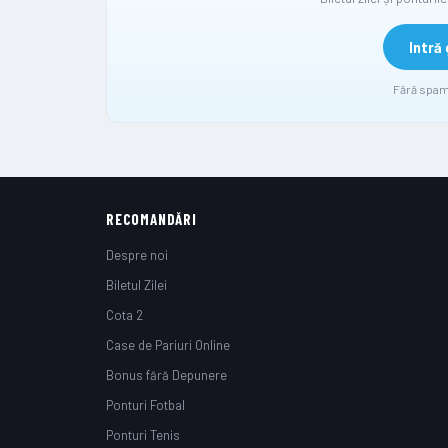
Intră 
Fără spam.
RECOMANDĂRI
Despre noi
Biletul Zilei
Cota 2
Case de Pariuri Online
Bonus fără Depunere
Ponturi Fotbal
Ponturi Tenis