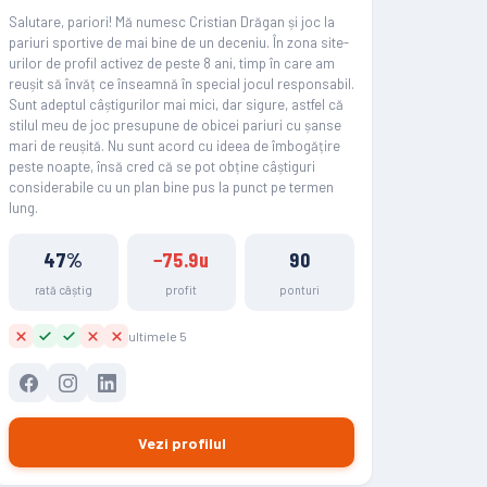
Salutare, pariori! Mă numesc Cristian Drăgan și joc la
pariuri sportive de mai bine de un deceniu. În zona site-
urilor de profil activez de peste 8 ani, timp în care am
reușit să învăț ce înseamnă în special jocul responsabil.
Sunt adeptul câștigurilor mai mici, dar sigure, astfel că
stilul meu de joc presupune de obicei pariuri cu șanse
mari de reușită. Nu sunt acord cu ideea de îmbogățire
peste noapte, însă cred că se pot obține câștiguri
considerabile cu un plan bine pus la punct pe termen
lung.
47%
−75.9u
90
rată câștig
profit
ponturi
ultimele 5
Vezi profilul