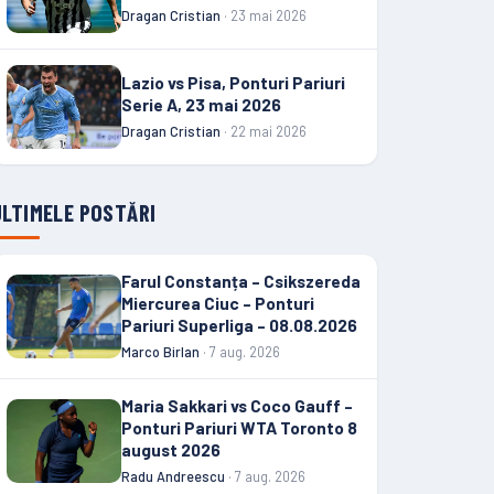
Dragan Cristian
· 23 mai 2026
Lazio vs Pisa, Ponturi Pariuri
Serie A, 23 mai 2026
Dragan Cristian
· 22 mai 2026
ULTIMELE POSTĂRI
Farul Constanța – Csikszereda
Miercurea Ciuc – Ponturi
Pariuri Superliga – 08.08.2026
Marco Birlan
· 7 aug. 2026
Maria Sakkari vs Coco Gauff –
Ponturi Pariuri WTA Toronto 8
august 2026
Radu Andreescu
· 7 aug. 2026