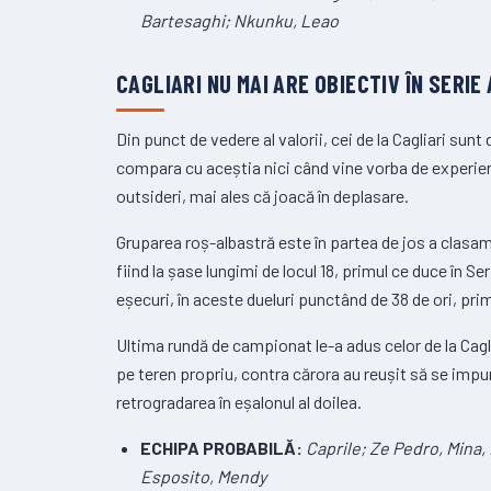
Bartesaghi; Nkunku, Leao
CAGLIARI NU MAI ARE OBIECTIV ÎN SERIE 
Din punct de vedere al valorii, cei de la Cagliari sun
compara cu aceștia nici când vine vorba de experien
outsideri, mai ales că joacă în deplasare.
Gruparea roș-albastră este în partea de jos a clasam
fiind la șase lungimi de locul 18, primul ce duce în Se
eșecuri, în aceste dueluri punctând de 38 de ori, prim
Ultima rundă de campionat le-a adus celor de la Cagl
pe teren propriu, contra cărora au reușit să se impun
retrogradarea în eșalonul al doilea.
ECHIPA PROBABILĂ:
Caprile; Ze Pedro, Mina
Esposito, Mendy