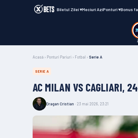
Biletul Zilei ▾
Meciuri Azi
Ponturi ▾
Bonus fa
Acasă
›
Ponturi Pariuri
›
Fotbal
›
Serie A
SERIE A
AC MILAN VS CAGLIARI, 24
Dragan Cristian
· 23 mai 2026, 23:21