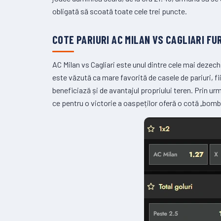
obligată să scoată toate cele trei puncte.
COTE PARIURI AC MILAN VS CAGLIARI FU
AC Milan vs Cagliari este unul dintre cele mai dezech
este văzută ca mare favorită de casele de pariuri, fi
beneficiază și de avantajul propriului teren. Prin urm
ce pentru o victorie a oaspeților oferă o cotă „bomb