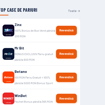
TOP CASE DE PARIURI
Toate →
Zinx
Revendică
100% Bonus de Bun Venit până la
200 RON
Mr Bit
Revendică
BONUS EXCLUSIV Pariu gratuit
până la 600 RON
Betano
Revendică
100 RON Pariu Gratuit + 100%
până la 5000 RON Bonus Sport
WinBet
Revendică
Pachet Bonus până la 365 RON