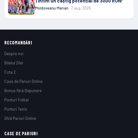
Țintim un câștig potențial de 3000 RON!
Moldoveanu Marian
· 7 aug. 2026
RECOMANDĂRI
Despre noi
Biletul Zilei
Cota 2
Case de Pariuri Online
Bonus fără Depunere
Ponturi Fotbal
Ponturi Tenis
Ghid Pariuri Online
CASE DE PARIURI