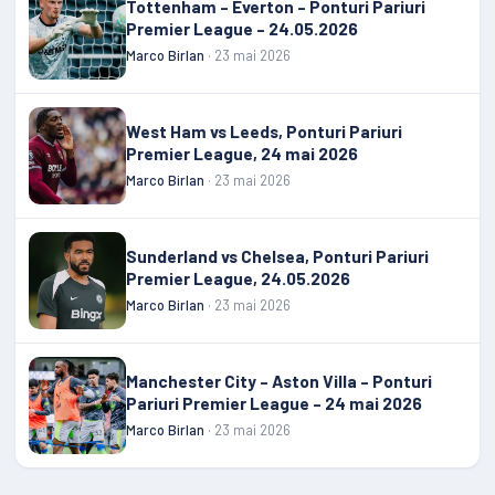
Tottenham – Everton – Ponturi Pariuri
Premier League – 24.05.2026
Marco Birlan
· 23 mai 2026
West Ham vs Leeds, Ponturi Pariuri
Premier League, 24 mai 2026
Marco Birlan
· 23 mai 2026
Sunderland vs Chelsea, Ponturi Pariuri
Premier League, 24.05.2026
Marco Birlan
· 23 mai 2026
Manchester City – Aston Villa – Ponturi
Pariuri Premier League – 24 mai 2026
Marco Birlan
· 23 mai 2026