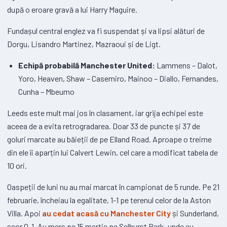
după o eroare gravă a lui Harry Maguire.
Fundașul central englez va fi suspendat și va lipsi alături de
Dorgu, Lisandro Martinez, Mazraoui și de Ligt.
Echipă probabilă Manchester United:
Lammens – Dalot,
Yoro, Heaven, Shaw – Casemiro, Mainoo – Diallo, Fernandes,
Cunha – Mbeumo
Leeds este mult mai jos în clasament, iar grija echipei este
aceea de a evita retrogradarea. Doar 33 de puncte și 37 de
goluri marcate au băieții de pe Elland Road. Aproape o treime
din ele îi aparțin lui Calvert Lewin, cel care a modificat tabela de
10 ori.
Oaspeții de luni nu au mai marcat în campionat de 5 runde. Pe 21
februarie, încheiau la egalitate, 1-1 pe terenul celor de la Aston
Villa. Apoi
au cedat acasă cu Manchester City
și Sunderland,
scor 0-1. Au mers pe 15 martie pe Selhurst Park, unde au