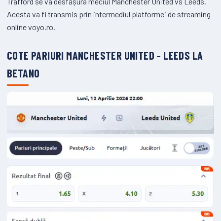
Trafford se va desfășura meciul Manchester United vs Leeds.
Acesta va fi transmis prin intermediul platformei de streaming
online voyo.ro.
COTE PARIURI MANCHESTER UNITED – LEEDS LA
BETANO