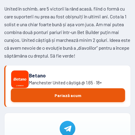
United în schimb, are 5 victorii la rând acasă, fiind o formă cu
care suporterii nu prea au fost obișnuiți în ultimii ani. Cota la 1
solist e una chiar foarte bună și așa vom juca. Am mai putea
combina două ponturi pariuri într-un Bet Builder puțin mai
curajos, United câștigă și marchează minim 2 goluri. Ideea este
că avem nevoie de o evoluție bună a „diavolilor” pentru a începe
săptămâna cu dreptul. Să fie verde!
Betano
Manchester United câștigă @ 1.65 · 18+
Pariază acum