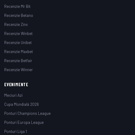
Recenzie Mr Bit
Recenzie Betano
Recenzie Zinx
Recenzie Winbet
Recenzie Unibet
Recenzie Maxbet
Recenzie Betfair
Recenzie Winner
EVENIMENTE
Meciuri Azi
Cupa Mondială 2026
Ponturi Champions League
Ponturi Europa League
Ponturi Liga 1