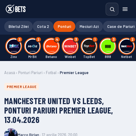
Biletul Zilei
Cota 2
Ponturi
Meciuri Azi
Case de Pariuri
2
2
4
3
1
3
2
Zinx
Mr Bit
Betano
Winbet
TopBet
888
Netbet
Acasă
›
Ponturi Pariuri
›
Fotbal
›
Premier League
PREMIER LEAGUE
MANCHESTER UNITED VS LEEDS,
PONTURI PARIURI PREMIER LEAGUE,
13.04.2026
Marco Birlan
· 12 aprilie 2026, 20:00