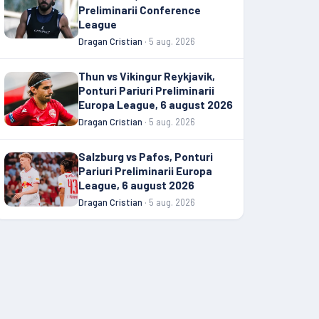
Preliminarii Conference
League
Dragan Cristian
· 5 aug. 2026
Thun vs Vikingur Reykjavik,
Ponturi Pariuri Preliminarii
Europa League, 6 august 2026
Dragan Cristian
· 5 aug. 2026
Salzburg vs Pafos, Ponturi
Pariuri Preliminarii Europa
League, 6 august 2026
Dragan Cristian
· 5 aug. 2026