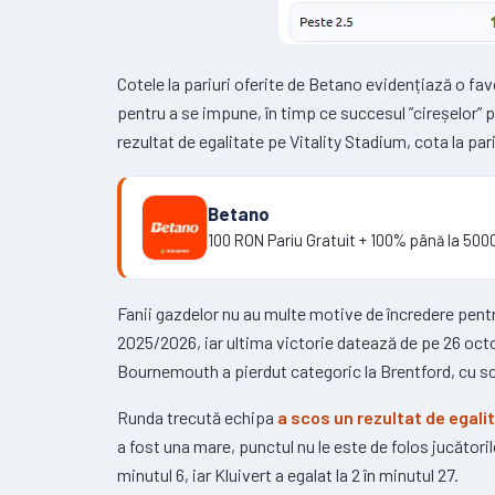
Cotele la pariuri oferite de Betano evidențiază o fav
pentru a se impune, în timp ce succesul ”cireșelor” p
rezultat de egalitate pe Vitality Stadium, cota la par
Betano
100 RON Pariu Gratuit + 100% până la 500
Fanii gazdelor nu au multe motive de încredere pent
2025/2026, iar ultima victorie datează de pe 26 oct
Bournemouth a pierdut categoric la Brentford, cu sc
Runda trecută echipa
a scos un rezultat de egal
a fost una mare, punctul nu le este de folos jucători
minutul 6, iar Kluivert a egalat la 2 în minutul 27.