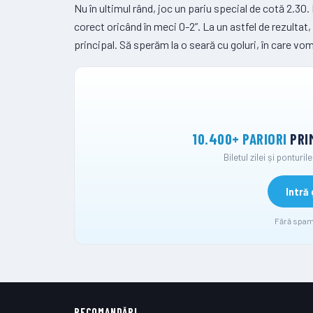
Nu în ultimul rând, joc un pariu special de cotă 2.30
corect oricând în meci 0-2”. La un astfel de rezultat
principal. Să sperăm la o seară cu goluri, în care vom
10.400+ PARIORI
PRI
Biletul zilei și ponturi
Intră 
Fără spam.
RECOMANDĂRI