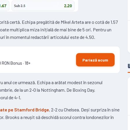
orită certă. Echipa pregătită de Mikel Arteta are o cotă de 1.57
oate multiplica miza inițială de mai bine de 5 ori. Pentru un
iuri în momentul redactării articolului este de 4.50.
Pariază acum
0 RON Bonus · 18+
ru anul ce urmează. Echipa a arătat modest în sezonul
ombrie, de la un 2-0 la Nottingham. De Boxing Day,
orul de 4-1.
itate pe Stamford Bridge
, 2-2 cu Chelsea. Deși surpriza în sine
lor. Brooks a reușit să deschidă scorul contra londonezilor în