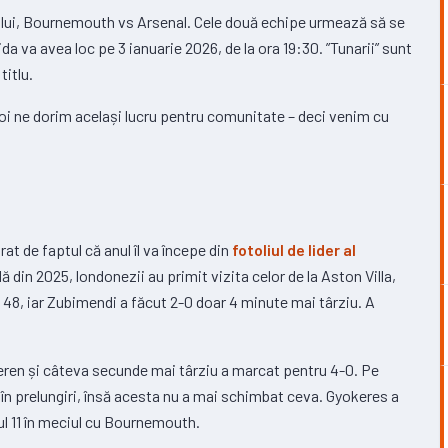
nului, Bournemouth vs Arsenal. Cele două echipe urmează să se
a va avea loc pe 3 ianuarie 2026, de la ora 19:30. ”Tunarii” sunt
titlu.
 noi ne dorim același lucru pentru comunitate – deci venim cu
t de faptul că anul îl va începe din
fotoliul de lider al
dă din 2025, londonezii au primit vizita celor de la Aston Villa,
ul 48, iar Zubimendi a făcut 2-0 doar 4 minute mai târziu. A
teren și câteva secunde mai târziu a marcat pentru 4-0. Pe
l în prelungiri, însă acesta nu a mai schimbat ceva. Gyokeres a
ul 11 în meciul cu Bournemouth.