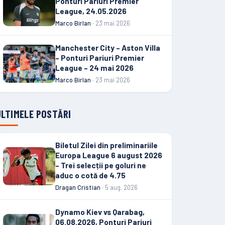
Ponturi Pariuri Premier
League, 24.05.2026
Marco Birlan
· 23 mai 2026
Manchester City – Aston Villa
– Ponturi Pariuri Premier
League – 24 mai 2026
Marco Birlan
· 23 mai 2026
ULTIMELE POSTĂRI
Biletul Zilei din preliminariile
Europa League 6 august 2026
– Trei selecții pe goluri ne
aduc o cotă de 4.75
Dragan Cristian
· 5 aug. 2026
Dynamo Kiev vs Qarabag,
06.08.2026, Ponturi Pariuri