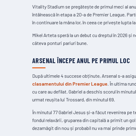
Vitality Stadium se pregătește de primul meci al a
întâlnească în etapa a 20-a de Premier League. Partid
în continuare la mâna lor, în ceea ce privește lupta la 
Mikel Arteta speră la un debut cu dreptul în 2026 și
câteva ponturi pariuri bune.
ARSENAL ÎNCEPE ANUL PE PRIMUL LOC
După ultimele 4 succese obținute, Arsenal s-a asigura
clasamentului din Premier League
. În ultima run
cu care au defilat. Gabriel a deschis scorul în minut
urmat reușita lui Trossard, din minutul 69.
În minutul 77 Gabriel Jesus și-a făcut revenirea pe 
fondul relaxării, gruparea din capitală a primit un go
dezamăgit din nou și probabil nu va mai prinde prim