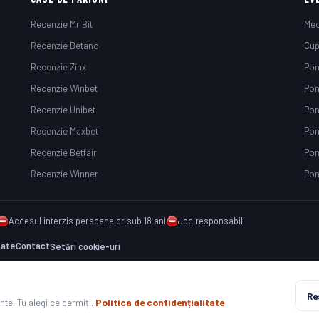
Recenzie Mr Bit
Mec
Recenzie Betano
Cup
Recenzie Zinx
Pon
Recenzie Winbet
Pon
Recenzie Unibet
Pon
Recenzie Maxbet
Pon
Recenzie Betfair
Pon
Recenzie Winner
Pon
Accesul interzis persoanelor sub 18 ani
Joc responsabil!
tate
Contact
Setări cookie-uri
iere. Dacă dați click pe acestea și vă creați un cont la una dintre agențiile de pariuri re
Re
te. Tu alegi ce permiți.
Politica de confidențialitate
Jianu, Olt