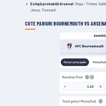
Echipă probabilă Arsenal:
Raya – Timber, Salib
Jesus, Trossard
COTE PARIURI BOURNEMOUTH VS ARSENA