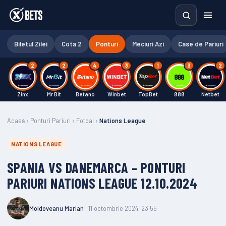
Biletul Zilei
Cota 2
Ponturi
Meciuri Azi
Case de Pariuri
2
2
4
3
1
3
2
Zinx
Mr Bit
Betano
Winbet
TopBet
888
Netbet
Acasă
›
Ponturi Pariuri
›
Fotbal
›
Nations League
NATIONS LEAGUE
SPANIA VS DANEMARCA – PONTURI
PARIURI NATIONS LEAGUE 12.10.2024
Moldoveanu Marian
· 11 octombrie 2024, 23:55