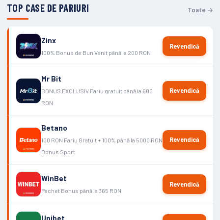
TOP CASE DE PARIURI
Toate →
Zinx
Revendică
100% Bonus de Bun Venit până la 200 RON
Mr Bit
Revendică
BONUS EXCLUSIV Pariu gratuit până la 600
RON
Betano
Revendică
100 RON Pariu Gratuit + 100% până la 5000 RON
Bonus Sport
WinBet
Revendică
Pachet Bonus până la 365 RON
Unibet