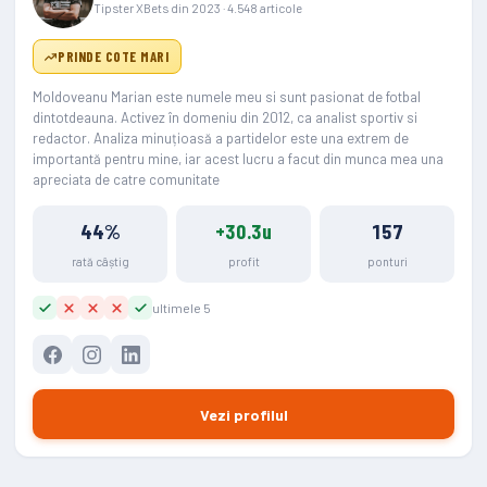
Tipster XBets din 2023 · 4.548 articole
PRINDE COTE MARI
Moldoveanu Marian este numele meu si sunt pasionat de fotbal
dintotdeauna. Activez în domeniu din 2012, ca analist sportiv si
redactor. Analiza minuțioasă a partidelor este una extrem de
importantă pentru mine, iar acest lucru a facut din munca mea una
apreciata de catre comunitate
44%
+30.3u
157
rată câștig
profit
ponturi
ultimele 5
Vezi profilul