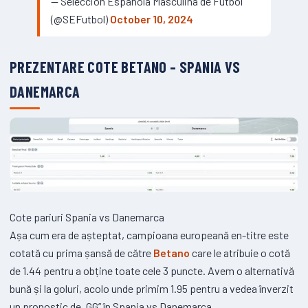
— Selección Española Masculina de Fútbol
(@SEFutbol)
October 10, 2024
PREZENTARE COTE BETANO – SPANIA VS
DANEMARCA
Cote pariuri Spania vs Danemarca
Așa cum era de așteptat, campioana europeană en-titre este
cotată cu prima șansă de către
Betano
care le atribuie o cotă
de 1.44 pentru a obține toate cele 3 puncte. Avem o alternativă
bună și la goluri, acolo unde primim 1.95 pentru a vedea înverzit
un pronostic de „GG” în Spania vs Danemarca.