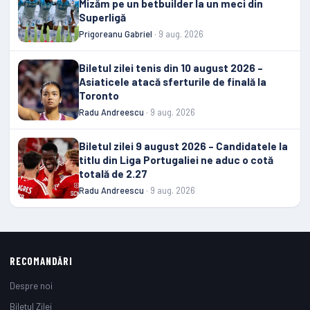
Mizăm pe un betbuilder la un meci din
Superligă
Prigoreanu Gabriel
· 9 aug. 2026
Biletul zilei tenis din 10 august 2026 –
Asiaticele atacă sferturile de finală la
Toronto
Radu Andreescu
· 9 aug. 2026
Biletul zilei 9 august 2026 – Candidatele la
titlu din Liga Portugaliei ne aduc o cotă
totală de 2.27
Radu Andreescu
· 9 aug. 2026
RECOMANDĂRI
Despre noi
Biletul Zilei