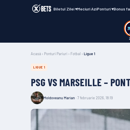
Biletul Zilei ▾
Meciuri Azi
Ponturi ▾
Bonus fa
Acasă
›
Ponturi Pariuri
›
Fotbal
›
Ligue 1
LIGUE 1
PSG VS MARSEILLE – PONTU
Moldoveanu Marian
· 7 februarie 2026, 18:19