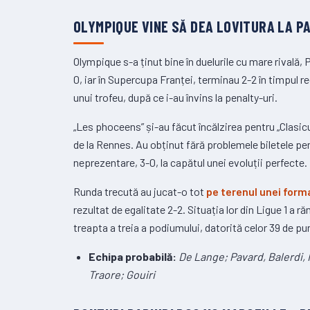
OLYMPIQUE VINE SĂ DEA LOVITURA LA PA
Olympique s-a ținut bine în duelurile cu mare rivală, P
0, iar în Supercupa Franței, terminau 2-2 în timpul re
unui trofeu, după ce i-au învins la penalty-uri.
„Les phoceens” și-au făcut încălzirea pentru „Clasic
de la Rennes. Au obținut fără problemele biletele pent
neprezentare, 3-0, la capătul unei evoluții perfecte.
Runda trecută au jucat-o tot
pe terenul unei forma
rezultat de egalitate 2-2. Situația lor din Ligue 1 a 
treapta a treia a podiumului, datorită celor 39 de pu
Echipa probabilă:
De Lange; Pavard, Balerdi,
Traore; Gouiri