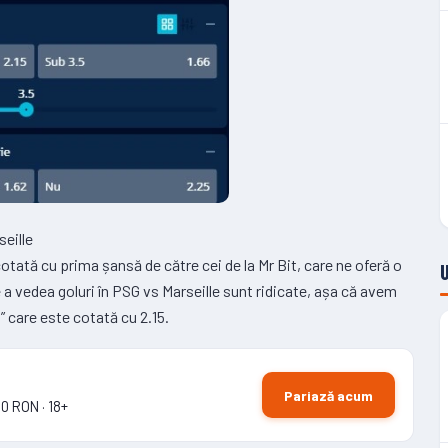
eille
tată cu prima șansă de către cei de la Mr Bit, care ne oferă o
e a vedea goluri în PSG vs Marseille sunt ridicate, așa că avem
” care este cotată cu 2.15.
Pariază acum
0 RON · 18+