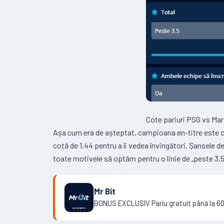
Cote pariuri PSG vs Mars
Așa cum era de așteptat, campioana en-titre este co
cotă de 1.44 pentru a îi vedea învingători. Șansele d
toate motivele să optăm pentru o linie de „peste 3.5
Mr Bit
BONUS EXCLUSIV Pariu gratuit până la 60