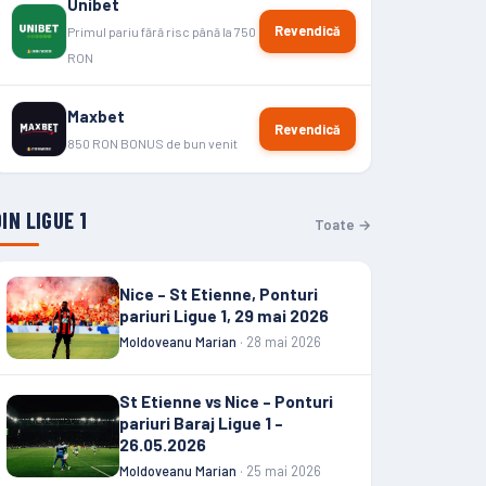
Unibet
Revendică
Primul pariu fără risc până la 750
RON
Maxbet
Revendică
850 RON BONUS de bun venit
DIN LIGUE 1
Toate →
Nice – St Etienne, Ponturi
pariuri Ligue 1, 29 mai 2026
Moldoveanu Marian
· 28 mai 2026
St Etienne vs Nice – Ponturi
pariuri Baraj Ligue 1 –
26.05.2026
Moldoveanu Marian
· 25 mai 2026