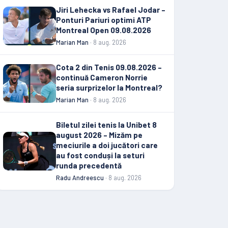
Jiri Lehecka vs Rafael Jodar –
Ponturi Pariuri optimi ATP
Montreal Open 09.08.2026
Marian Man
· 8 aug. 2026
Cota 2 din Tenis 09.08.2026 –
continuă Cameron Norrie
seria surprizelor la Montreal?
Marian Man
· 8 aug. 2026
Biletul zilei tenis la Unibet 8
august 2026 – Mizăm pe
meciurile a doi jucători care
au fost conduși la seturi
runda precedentă
Radu Andreescu
· 8 aug. 2026