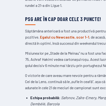
rundei a 21-a din Ligue 1.
PSG ARE ÎN CAP DOAR CELE 3 PUNCTE!
Săptămâna anterioară a fost una productivă pentru t
pozitive.
Egalul cu Newcastle, scor 1-1
, de acasă,
directă în optimi, însă succesul din weekendul trecut
Misiunea lor pe „Stade de la Meinau” nu a fost una faci
75, Achraf Hakimi vedea cartonașul roșu. Acest lucru 
golul decisiv 6 minute mai târziu prin portughezul 
O victorie de care aveau mare nevoie pentru a rămâne
Cei de la Lens, continuă să le „sufle în ceafă”, așa c
adunate în cele 21 de meciuri de campionat sunt exce
Echipa probabilă:
Safonov, Zaïre-Emery, Marq
Dembélé, Barcola