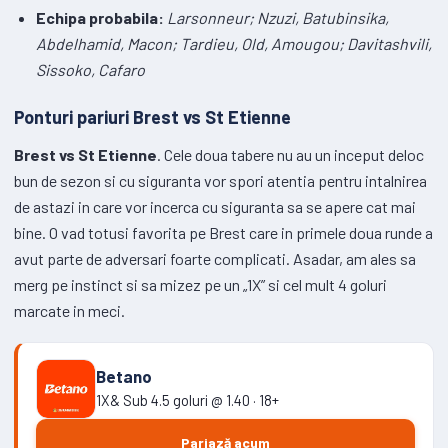
Echipa probabila:
Larsonneur; Nzuzi, Batubinsika,
Abdelhamid, Macon; Tardieu, Old, Amougou; Davitashvili,
Sissoko, Cafaro
Ponturi pariuri Brest vs St Etienne
Brest vs St Etienne
. Cele doua tabere nu au un inceput deloc
bun de sezon si cu siguranta vor spori atentia pentru intalnirea
de astazi in care vor incerca cu siguranta sa se apere cat mai
bine. O vad totusi favorita pe Brest care in primele doua runde a
avut parte de adversari foarte complicati. Asadar, am ales sa
merg pe instinct si sa mizez pe un „1X” si cel mult 4 goluri
marcate in meci.
Betano
1X& Sub 4.5 goluri @ 1.40 · 18+
Pariază acum