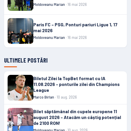
Moldoveanu Marian
· 16 mai 2026
Paris FC – PSG, Ponturi pariuri Ligue 1, 17
mai 2026
Moldoveanu Marian
· 16 mai 2026
ULTIMELE POSTĂRI
Biletul Zilei la TopBet format cu IA
11.08.2026 – ponturile zilei din Champions
League
Marco Birlan
· 10 aug. 2026
Bilet săptămânal din cupele europene 11
august 2026 – Atacăm un câștig potențial
de 2100 RON!
Moldoveanu Marian
· 10 aug. 2026