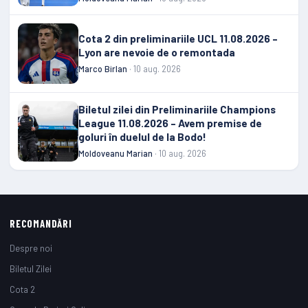
Cota 2 din preliminariile UCL 11.08.2026 –
Lyon are nevoie de o remontada
Marco Birlan
· 10 aug. 2026
Biletul zilei din Preliminariile Champions
League 11.08.2026 – Avem premise de
goluri în duelul de la Bodo!
Moldoveanu Marian
· 10 aug. 2026
RECOMANDĂRI
Despre noi
Biletul Zilei
Cota 2