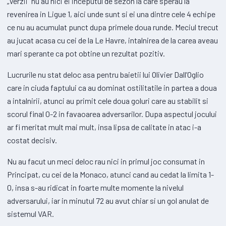
„Verzii” nu au nici ei inceputul de sezon la care sperau la
revenirea in Ligue 1, aici unde sunt si ei una dintre cele 4 echipe
ce nu au acumulat punct dupa primele doua runde. Meciul trecut
au jucat acasa cu cei de la Le Havre, intalnirea de la carea aveau
mari sperante ca pot obtine un rezultat pozitiv.
Lucrurile nu stat deloc asa pentru baietii lui Olivier Dall’Oglio
care in ciuda faptului ca au dominat ostilitatile in partea a doua
a intalnirii, atunci au primit cele doua goluri care au stabilit si
scorul final 0-2 in favaoarea adversarilor. Dupa aspectul jocului
ar fi meritat mult mai mult, insa lipsa de calitate in atac i-a
costat decisiv.
Nu au facut un meci deloc rau nici in primul joc consumat in
Principat, cu cei de la Monaco, atunci cand au cedat la limita 1-
0, insa s-au ridicat in foarte multe momente la nivelul
adversarului, iar in minutul 72 au avut chiar si un gol anulat de
sistemul VAR.