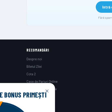
Intră 
Fără spam.
RECOMANDĂRI
Despre noi
Biletul Zilei
Cota 2
Case de Pariuri Online
Bonus fără Depunere
CE BONUS PRIMEȘTI
Ponturi Fotbal
Ponturi Tenis
ră Rulaj
Ghid Pariuri Online