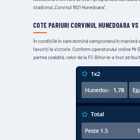
stadionul „Corvinul 1921 Hunedoara”.
COTE PARIURI CORVINUL HUNEDOARA VS 
În condițiile în care domină campionatul în manieră a
favoriți la victorie. Conform operatorului online Mr 
partea cealaltă, celor de la FC Bihor le-a fost atribu