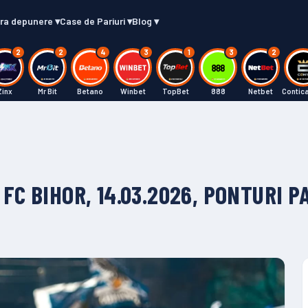
ra depunere ▾
Case de Pariuri ▾
Blog ▾
2
2
4
3
1
3
2
Zinx
Mr Bit
Betano
Winbet
TopBet
888
Netbet
Contic
C BIHOR, 14.03.2026, PONTURI PA