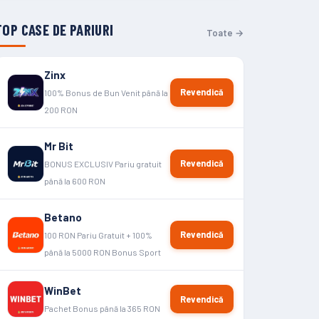
TOP CASE DE PARIURI
Toate →
Zinx
Revendică
100% Bonus de Bun Venit până la
200 RON
Mr Bit
Revendică
BONUS EXCLUSIV Pariu gratuit
până la 600 RON
Betano
Revendică
100 RON Pariu Gratuit + 100%
până la 5000 RON Bonus Sport
WinBet
Revendică
Pachet Bonus până la 365 RON