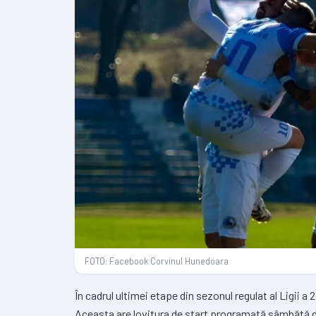
FOTO: Facebook Corvinul Hunedoara
În cadrul ultimei etape din sezonul regulat al Ligii a
Aceasta are lovitura de start programată sâmbătă 