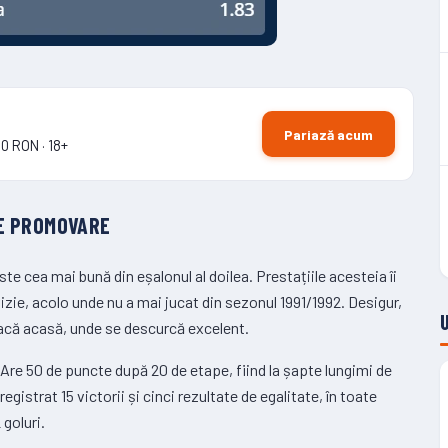
Pariază acum
0 RON · 18+
E PROMOVARE
e cea mai bună din eșalonul al doilea. Prestațiile acesteia îi
zie, acolo unde nu a mai jucat din sezonul 1991/1992. Desigur,
 joacă acasă, unde se descurcă excelent.
 Are 50 de puncte după 20 de etape, fiind la șapte lungimi de
registrat 15 victorii și cinci rezultate de egalitate, în toate
goluri.