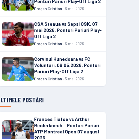
Ponturi Pariuri Play-Off Liga 2
Dragan Cristian
· 8 mai 2026
CSA Steaua vs Sepsi OSK, 07
mai 2026, Ponturi Pariuri Play-
Off Liga 2
Dragan Cristian
· 6 mai 2026
Corvinul Hunedoara vs FC
Voluntari, 06.05.2026, Ponturi
Pariuri Play-Off Liga 2
Dragan Cristian
· 5 mai 2026
ULTIMELE POSTĂRI
Frances Tiafoe vs Arthur
Rinderknech – Ponturi Pariuri
ATP Montreal Open 07 august
2026