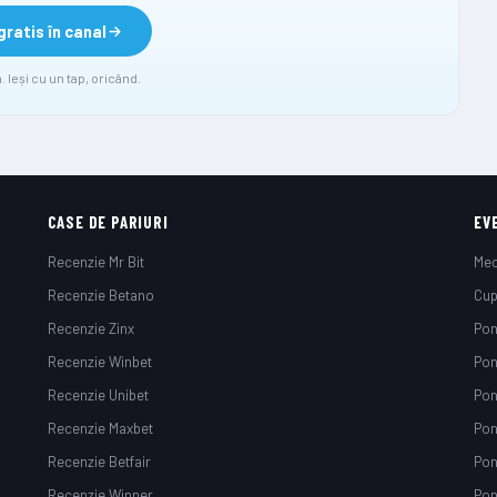
gratis în canal
 Ieși cu un tap, oricând.
CASE DE PARIURI
EV
Recenzie Mr Bit
Mec
Recenzie Betano
Cup
Recenzie Zinx
Pon
Recenzie Winbet
Pon
Recenzie Unibet
Pon
Recenzie Maxbet
Pon
Recenzie Betfair
Pon
Recenzie Winner
Pon