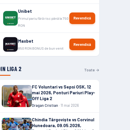
Unibet
Revendică
Primul pariu fără risc până la 750
RON
Maxbet
Revendică
850 RON BONUS de bun venit
DIN LIGA 2
Toate →
FC Voluntari vs Sepsi OSK, 12
mai 2026, Ponturi Pariuri Play-
Off Liga 2
Dragan Cristian
· 11 mai 2026
Chindia Târgoviște vs Corvinul
Hunedoara, 09.05.2026,