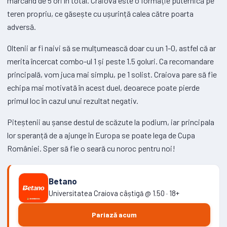
marcând de 5 ori în total. Craiova este o formație puternică pe
teren propriu, ce găsește cu ușurință calea către poarta
adversă.
Oltenii ar fi naivi să se mulțumească doar cu un 1-0, astfel că ar
merita încercat combo-ul 1 și peste 1.5 goluri. Ca recomandare
principală, vom juca mai simplu, pe 1 solist. Craiova pare să fie
echipa mai motivată în acest duel, deoarece poate pierde
primul loc în cazul unui rezultat negativ.
Piteștenii au șanse destul de scăzute la podium, iar principala
lor speranță de a ajunge în Europa se poate lega de Cupa
României. Sper să fie o seară cu noroc pentru noi!
Betano
Universitatea Craiova câștigă @ 1.50 · 18+
Pariază acum