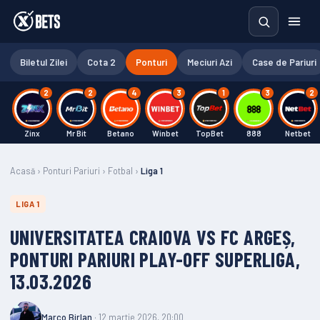
Biletul Zilei
Cota 2
Ponturi
Meciuri Azi
Case de Pariuri
2
2
4
3
1
3
2
Zinx
Mr Bit
Betano
Winbet
TopBet
888
Netbet
Acasă
›
Ponturi Pariuri
›
Fotbal
›
Liga 1
LIGA 1
UNIVERSITATEA CRAIOVA VS FC ARGEȘ,
PONTURI PARIURI PLAY-OFF SUPERLIGA,
13.03.2026
Marco Birlan
· 12 martie 2026, 20:00