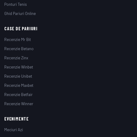
Ponturi Tenis
Ghid Pariuri Online
CASE DE PARIURI
Recenzie Mr Bit
Recenzie Betano
Recenzie Zinx
Recenzie Winbet
Recenzie Unibet
Recenzie Maxbet
Recenzie Betfair
Recenzie Winner
EVENIMENTE
Meciuri Azi