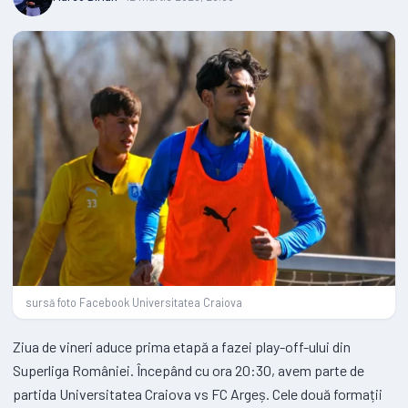
sursă foto Facebook Universitatea Craiova
Ziua de vineri aduce prima etapă a fazei play-off-ului din
Superliga României. Începând cu ora 20:30, avem parte de
partida Universitatea Craiova vs FC Argeș. Cele două formații