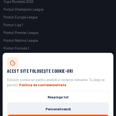
Cupa Mondială 2026
Ponturi Champions League
Ponturi Europa League
Ponturi Liga 1
Ponturi Premier League
Ponturi Nations League
Ponturi Formula 1
Decizia ONJN nr.191/17.04.2026, Licența: L2260797Y001731
ACEST SITE FOLOSEȘTE COOKIE-URI
Accesul interzis persoanelor sub 18 ani
Joc responsabil!
Folosim cookie-uri pentru analiză și reclame relevante. Tu alegi ce
permiți.
Politica de confidențialitate
Termeni și condiții
Politica Cookies
Politica de confidențialitate
Contact
Setări cookie-uri
Respinge tot
Politica linkurilor:
Unele linkuri de pe XBets.ro sunt linkuri de afiliere. Dacă dați
click pe acestea și vă creați un cont la una dintre agențiile de pariuri recomandate,
putem primi un comision. Acest lucru nu implică niciun cost suplimentar pentru
Personalizează
dumneavoastră.