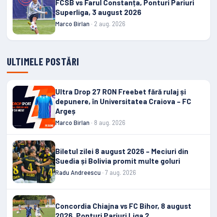
FCSB vs Farul Constanța, Ponturi Pariuri
Superliga, 3 august 2026
Marco Birlan
· 2 aug. 2026
ULTIMELE POSTĂRI
Ultra Drop 27 RON Freebet fără rulaj și
depunere, în Universitatea Craiova – FC
Argeș
Marco Birlan
· 8 aug. 2026
Biletul zilei 8 august 2026 – Meciuri din
Suedia și Bolivia promit multe goluri
Radu Andreescu
· 7 aug. 2026
Concordia Chiajna vs FC Bihor, 8 august
2026, Ponturi Pariuri Liga 2