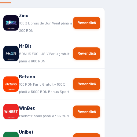
Zinx
Revendică
100% Bonus de Bun Venit până la
200 RON
Mr Bit
Revendică
BONUS EXCLUSIV Pariu gratuit
până la 600 RON
Betano
Revendică
100 RON Pariu Gratuit + 100%
până la 5000 RON Bonus Sport
WinBet
Revendică
Pachet Bonus până la 365 RON
Unibet