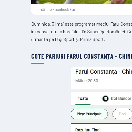
sursă foto Facebook Farul
Duminică, 31 mai este programat meciul Farul Constan
în manșa retur a barajului din Superliga României. C
urmărită pe Digi Sport și Prima Sport.
COTE PARIURI FARUL CONSTANȚA – CHIN