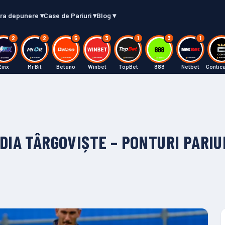
ra depunere ▾
Case de Pariuri ▾
Blog ▾
2
2
5
3
1
3
1
Zinx
Mr Bit
Betano
Winbet
TopBet
888
Netbet
Contic
DIA TÂRGOVIȘTE – PONTURI PARIU