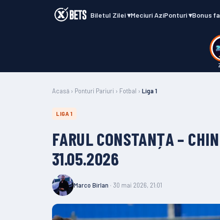
Biletul Zilei ▾
Meciuri Azi
Ponturi ▾
Bonus fa
Acasă
›
Ponturi Pariuri
›
Fotbal
›
Liga 1
LIGA 1
FARUL CONSTANȚA – CHIN
31.05.2026
Marco Birlan
· 30 mai 2026, 21:01