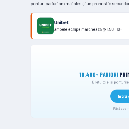
ponturi pariuri am mai ales și un pronostic secund
Unibet
ambele echipe marchează @ 1.50 · 18+
10.400+ PARIORI
PRI
Biletul zilei și ponturi
Intră 
Fără spam.