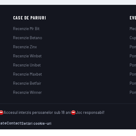
CASE DE PARIURI
EV
Recenzie Mr Bit
Mec
Recenzie Betano
Cup
Recenzie Zinx
Pon
Recenzie Winbet
Pon
Recenzie Unibet
Pon
Recenzie Maxbet
Pon
Recenzie Betfair
Pon
Recenzie Winner
Pon
Accesul interzis persoanelor sub 18 ani
Joc responsabil!
tate
Contact
Setări cookie-uri
iere. Dacă dați click pe acestea și vă creați un cont la una dintre agențiile de pariuri re