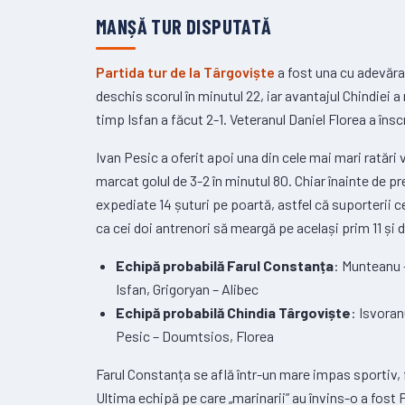
MANȘĂ TUR DISPUTATĂ
Partida tur de la Târgoviște
a fost una cu adevăr
deschis scorul în minutul 22, iar avantajul Chindiei a 
timp Isfan a făcut 2-1. Veteranul Daniel Florea a însc
Ivan Pesic a oferit apoi una din cele mai mari ratări v
marcat golul de 3-2 în minutul 80. Chiar înainte de pr
expediate 14 șuturi pe poartă, astfel că suporterii c
ca cei doi antrenori să meargă pe același prim 11 și
Echipă probabilă Farul Constanța
: Munteanu –
Isfan, Grigoryan – Alibec
Echipă probabilă Chindia Târgoviște
: Isvoran
Pesic – Doumtsios, Florea
Farul Constanța se află într-un mare impas sportiv, 
Ultima echipă pe care „marinarii” au învins-o a fost 