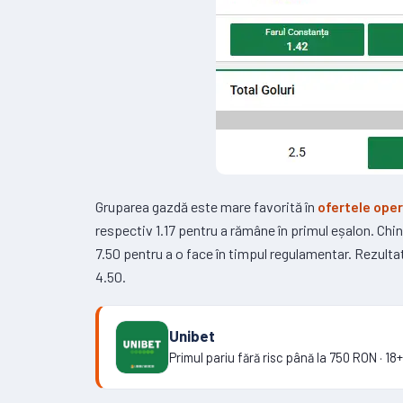
Gruparea gazdă este mare favorită în
ofertele oper
respectiv 1.17 pentru a rămâne în primul eșalon. Chin
7.50 pentru a o face în timpul regulamentar. Rezultat
4.50.
Unibet
Primul pariu fără risc până la 750 RON · 18+