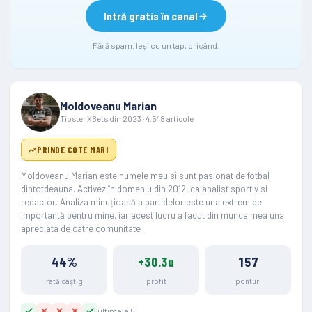
Intră gratis în canal
Fără spam. Ieși cu un tap, oricând.
Moldoveanu Marian
Tipster XBets din 2023 · 4.548 articole
PRINDE COTE MARI
Moldoveanu Marian este numele meu si sunt pasionat de fotbal
dintotdeauna. Activez în domeniu din 2012, ca analist sportiv si
redactor. Analiza minuțioasă a partidelor este una extrem de
importantă pentru mine, iar acest lucru a facut din munca mea una
apreciata de catre comunitate
44%
+30.3u
157
rată câștig
profit
ponturi
ultimele 5