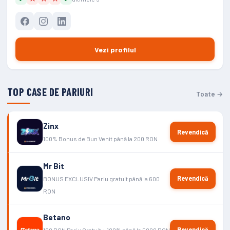
Vezi profilul
TOP CASE DE PARIURI
Toate →
Zinx
Revendică
100% Bonus de Bun Venit până la 200 RON
Mr Bit
Revendică
BONUS EXCLUSIV Pariu gratuit până la 600
RON
Betano
Revendică