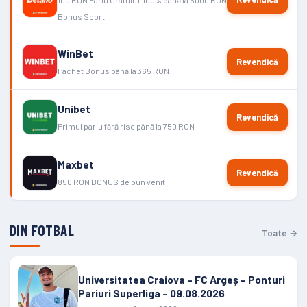
100 RON Pariu Gratuit + 100% până la 5000 RON
Bonus Sport
WinBet
Revendică
Pachet Bonus până la 365 RON
Unibet
Revendică
Primul pariu fără risc până la 750 RON
Maxbet
Revendică
850 RON BONUS de bun venit
DIN FOTBAL
Toate →
Universitatea Craiova – FC Argeș – Ponturi
Pariuri Superliga – 09.08.2026