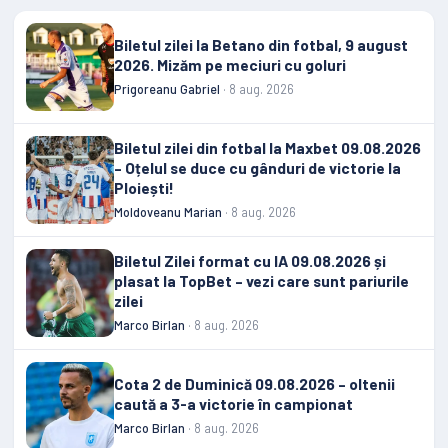
Biletul zilei la Betano din fotbal, 9 august
2026. Mizăm pe meciuri cu goluri
Prigoreanu Gabriel
· 8 aug. 2026
Biletul zilei din fotbal la Maxbet 09.08.2026
– Oțelul se duce cu gânduri de victorie la
Ploiești!
Moldoveanu Marian
· 8 aug. 2026
Biletul Zilei format cu IA 09.08.2026 și
plasat la TopBet – vezi care sunt pariurile
zilei
Marco Birlan
· 8 aug. 2026
Cota 2 de Duminică 09.08.2026 – oltenii
caută a 3-a victorie în campionat
Marco Birlan
· 8 aug. 2026