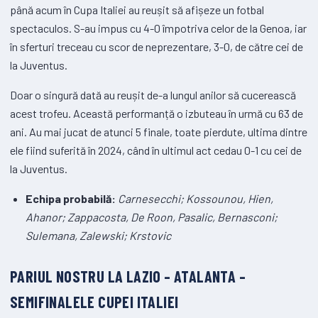
până acum în Cupa Italiei au reușit să afișeze un fotbal
spectaculos. S-au impus cu 4-0 împotriva celor de la Genoa, iar
în sferturi treceau cu scor de neprezentare, 3-0, de către cei de
la Juventus.
Doar o singură dată au reușit de-a lungul anilor să cucerească
acest trofeu. Această performanță o izbuteau în urmă cu 63 de
ani. Au mai jucat de atunci 5 finale, toate pierdute, ultima dintre
ele fiind suferită în 2024, când în ultimul act cedau 0-1 cu cei de
la Juventus.
Echipa probabilă:
Carnesecchi; Kossounou, Hien,
Ahanor; Zappacosta, De Roon, Pasalic, Bernasconi;
Sulemana, Zalewski; Krstovic
PARIUL NOSTRU LA LAZIO – ATALANTA –
SEMIFINALELE CUPEI ITALIEI