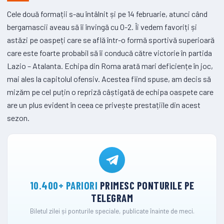
Cele două formații s-au întâlnit și pe 14 februarie, atunci când
bergamascii aveau să îi învingă cu 0-2. Îi vedem favoriți și
astăzi pe oaspeți care se află într-o formă sportivă superioară
care este foarte probabil să îi conducă către victorie în partida
Lazio – Atalanta. Echipa din Roma arată mari deficiențe în joc,
mai ales la capitolul ofensiv. Acestea fiind spuse, am decis să
mizăm pe cel puțin o repriză câștigată de echipa oaspete care
are un plus evident în ceea ce privește prestațiile din acest
sezon.
10.400+ PARIORI
PRIMESC PONTURILE PE
TELEGRAM
Biletul zilei și ponturile speciale, publicate înainte de meci.