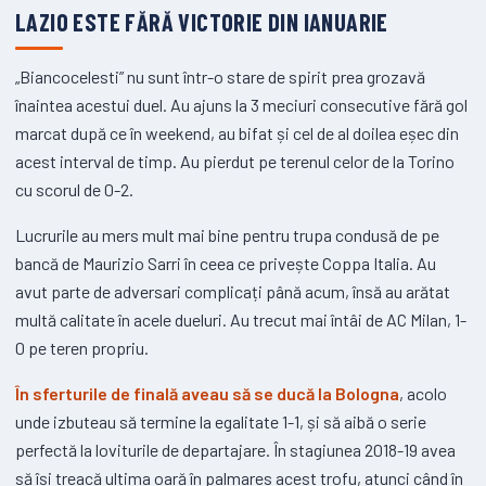
LAZIO ESTE FĂRĂ VICTORIE DIN IANUARIE
„Biancocelesti” nu sunt într-o stare de spirit prea grozavă
înaintea acestui duel. Au ajuns la 3 meciuri consecutive fără gol
marcat după ce în weekend, au bifat și cel de al doilea eșec din
acest interval de timp. Au pierdut pe terenul celor de la Torino
cu scorul de 0-2.
Lucrurile au mers mult mai bine pentru trupa condusă de pe
bancă de Maurizio Sarri în ceea ce privește Coppa Italia. Au
avut parte de adversari complicați până acum, însă au arătat
multă calitate în acele dueluri. Au trecut mai întâi de AC Milan, 1-
0 pe teren propriu.
În sferturile de finală aveau să se ducă la Bologna
, acolo
unde izbuteau să termine la egalitate 1-1, și să aibă o serie
perfectă la loviturile de departajare. În stagiunea 2018-19 avea
să își treacă ultima oară în palmares acest trofu, atunci când în