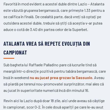
Favorită în mod evident a acestei duble dintre Lazio – Atalanta
este văzută gruparea bergamască, care primește 1.33 pentru a
se califica în finală. De cealaltă parte, dacă vreți să optați pe
outsidera acestei duble, trebuie să știți că aceștia v-ar putea
aduce o cotă de 3.40 din partea celor de la Superbet.
ATALANTA VREA SĂ REPETE EVOLUȚIA DIN
CAMPIONAT
Sub bagheta lui Raffaele Palladino pare că lucrurile tind să
meargă într-o direcție pozitivă pentru tabăra bergamască, care
însă în weekend
nu au jucat prea grozav la Sassuolo
. Aveau
să piardă pe terenul nou-promovatei surprinzător, mai ales că
au jucat în superioritate numerică încă din minutul 16.
Revin aici la Lazio după doar 18 zile, aici unde aveau să câștige
în campionat, scor 0-2. În cele două apariții pe care le-au avut