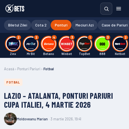
Biletul Zilei
Cota 2
Ponturi
Meciuri Azi
Case de Pariuri
2
2
4
3
1
3
2
Zinx
Mr Bit
Betano
Winbet
TopBet
888
Netbet
Acasă
›
Ponturi Pariuri
›
Fotbal
FOTBAL
LAZIO – ATALANTA, PONTURI PARIURI
CUPA ITALIEI, 4 MARTIE 2026
Moldoveanu Marian
· 3 martie 2026, 19:41