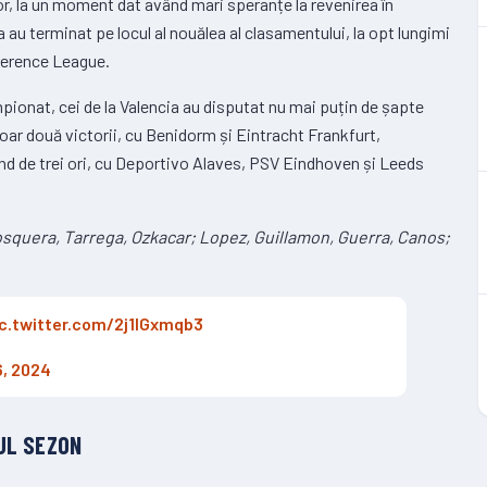
ior, la un moment dat având mari speranțe la revenirea în
a au terminat pe locul al nouălea al clasamentului, la opt lungimi
nference League.
mpionat, cei de la Valencia au disputat nu mai puțin de șapte
doar două victorii, cu Benidorm și Eintracht Frankfurt,
ând de trei ori, cu Deportivo Alaves, PSV Eindhoven și Leeds
osquera, Tarrega, Ozkacar; Lopez, Guillamon, Guerra, Canos;
ic.twitter.com/2j1lGxmqb3
6, 2024
UL SEZON