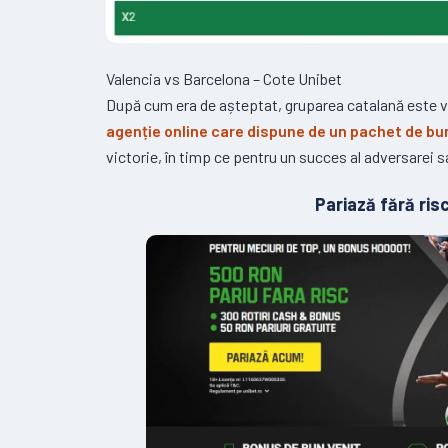
Valencia vs Barcelona – Cote Unibet
După cum era de așteptat, gruparea catalană este v
agenție online care dispune de un pachet de bu
victorie, în timp ce pentru un succes al adversarei s
Pariază fără ris