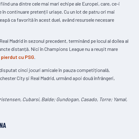
iind una dintre cele mai mari echipe ale Europei, care, ce-i
în continuare pretenții uriașe. Cu un lot de patru ori mai
nceapă ca favorită în acest duel, având resursele necesare
 Real Madrid în sezonul precedent, terminând pe locul al doilea al
puncte distanță. Nici în Champions League nu a reușit mare
 pierdut cu PSG
.
disputat cinci jocuri amicale în pauza competițională,
chester City și Real Madrid, urmând apoi două înfrângeri,
istensen, Cubarsi, Balde; Gundogan, Casado, Torre; Yamal,
ONA