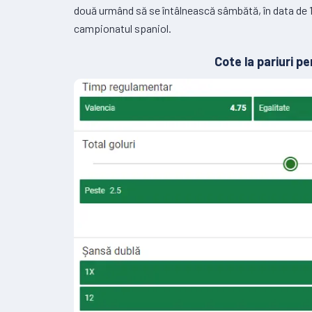
două urmând să se întâlnească sâmbătă, în data de 17
campionatul spaniol.
Cote la pariuri p