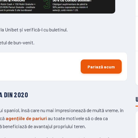
a Unibet și verifică-l cu buletinul.
tul de bun-venit.
Pariază acum
A DIN 2020
ului spaniol, însă care nu mai impresionează de multă vreme, în
 că
agențiile de pariuri
au toate motivele să o dea ca
ă beneficiază de avantajul propriului teren.