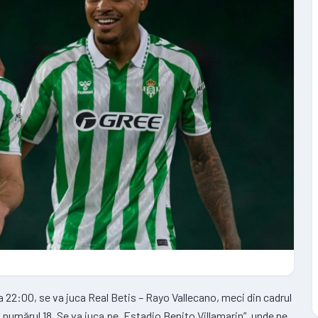
a 22:00, se va juca Real Betis – Rayo Vallecano, meci din cadrul
numărul 18. Se va juca pe „Estadio Benito Villamarin”, unde ne