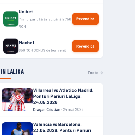
Unibet
Revendică
Primul pariu fără risc până la 750
RON
Maxbet
Revendică
850 RON BONUS de bun venit
DIN LALIGA
Toate →
Villarreal vs Atletico Madrid,
Ponturi Pariuri LaLiga,
24.05.2026
Dragan Cristian
· 24 mai 2026
Valencia vs Barcelona,
23.05.2026, Ponturi Pariuri