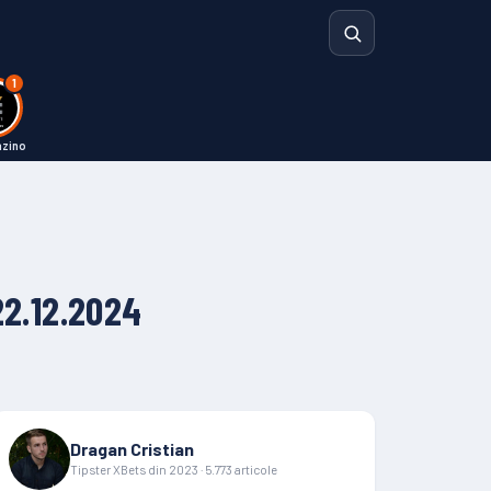
1
azino
22.12.2024
Dragan Cristian
Tipster XBets din 2023 · 5.773 articole