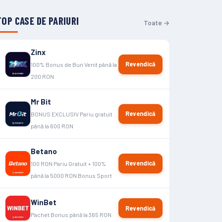
TOP CASE DE PARIURI
Toate →
Zinx
Revendică
100% Bonus de Bun Venit până la
200 RON
Mr Bit
Revendică
BONUS EXCLUSIV Pariu gratuit
până la 600 RON
Betano
Revendică
100 RON Pariu Gratuit + 100%
până la 5000 RON Bonus Sport
WinBet
Revendică
Pachet Bonus până la 365 RON