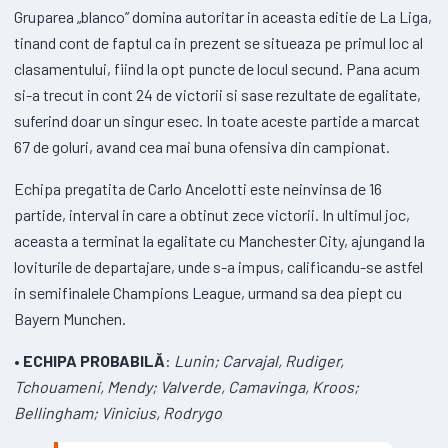
Gruparea „blanco” domina autoritar in aceasta editie de La Liga,
tinand cont de faptul ca in prezent se situeaza pe primul loc al
clasamentului, fiind la opt puncte de locul secund. Pana acum
si-a trecut in cont 24 de victorii si sase rezultate de egalitate,
suferind doar un singur esec. In toate aceste partide a marcat
67 de goluri, avand cea mai buna ofensiva din campionat.
Echipa pregatita de Carlo Ancelotti este neinvinsa de 16
partide, interval in care a obtinut zece victorii. In ultimul joc,
aceasta a terminat la egalitate cu Manchester City, ajungand la
loviturile de departajare, unde s-a impus, calificandu-se astfel
in semifinalele Champions League, urmand sa dea piept cu
Bayern Munchen.
• ECHIPA PROBABILĂ
:
Lunin; Carvajal, Rudiger,
Tchouameni, Mendy; Valverde, Camavinga, Kroos;
Bellingham; Vinicius, Rodrygo