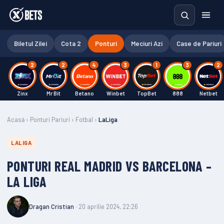
Biletul Zilei
Cota 2
Ponturi
Meciuri Azi
Case de Pariuri
2
2
4
3
1
3
2
Zinx
Mr Bit
Betano
Winbet
TopBet
888
Netbet
Acasă
›
Ponturi Pariuri
›
Fotbal
›
LaLiga
LALIGA
PONTURI REAL MADRID VS BARCELONA –
LA LIGA
Dragan Cristian
· 20 aprilie 2024, 22:26