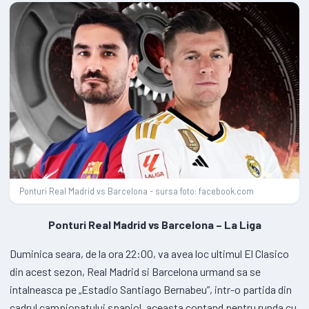
Ponturi Real Madrid vs Barcelona - sursa foto: facebook.com
Ponturi Real Madrid vs Barcelona – La Liga
Duminica seara, de la ora 22:00, va avea loc ultimul El Clasico
din acest sezon, Real Madrid si Barcelona urmand sa se
intalneasca pe „Estadio Santiago Bernabeu”, intr-o partida din
cadrul campionatului spaniol, aceasta contand pentru runda cu