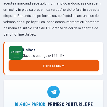
acestea marcand zece goluri, primind doar doua, asa ca avem
un motiv in plus sa credem ca va obtine victoria si in aceasta
disputa. Bazandu-ne pe forma sa, pe faptul ca are un plus de
valoare, dar si pe faptul ca joaca acasa, mergem cu incredere
pe mana sa, intr-o cota de 1.88 oferita de cei de la agentia de
pariuri online Unibet.
Unibet
Gazdele castiga @ 1.88 · 18+
Pariază acum
10.400+ PARIORI
PRIMESC PONTURILE PE