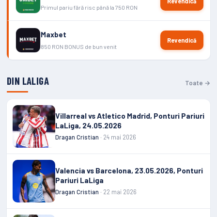
Revendică
Primul pariu fără risc până la 750 RON
Maxbet
Revendică
850 RON BONUS de bun venit
DIN LALIGA
Toate →
Villarreal vs Atletico Madrid, Ponturi Pariuri
LaLiga, 24.05.2026
Dragan Cristian
· 24 mai 2026
Valencia vs Barcelona, 23.05.2026, Ponturi
Pariuri LaLiga
Dragan Cristian
· 22 mai 2026