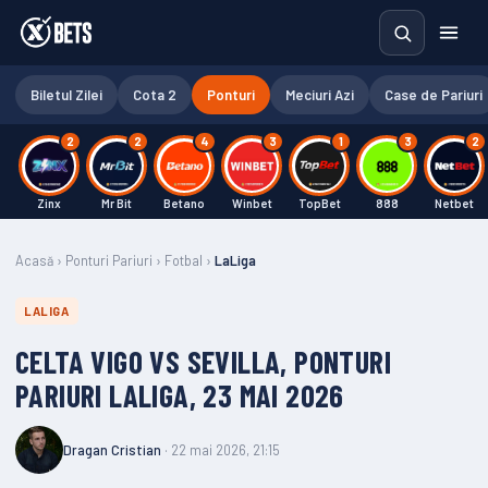
Biletul Zilei
Cota 2
Ponturi
Meciuri Azi
Case de Pariuri
2
2
4
3
1
3
2
Zinx
Mr Bit
Betano
Winbet
TopBet
888
Netbet
Acasă
›
Ponturi Pariuri
›
Fotbal
›
LaLiga
LALIGA
CELTA VIGO VS SEVILLA, PONTURI
PARIURI LALIGA, 23 MAI 2026
Dragan Cristian
· 22 mai 2026, 21:15