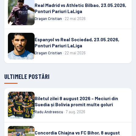
Real Madrid vs Athletic Bilbao, 23.05.2026,
Ponturi Pariuri LaLiga
Dragan Cristian
· 22 mai 2026
Espanyol vs Real Sociedad, 23.05.2026,
Ponturi Pariuri LaLiga
Dragan Cristian
· 22 mai 2026
ULTIMELE POSTĂRI
Biletul zilei 8 august 2026 – Meciuri din
Suedia și Bolivia promit multe goluri
Radu Andreescu
· 7 aug. 2026
Concordia Chiajna vs FC Bihor, 8 august