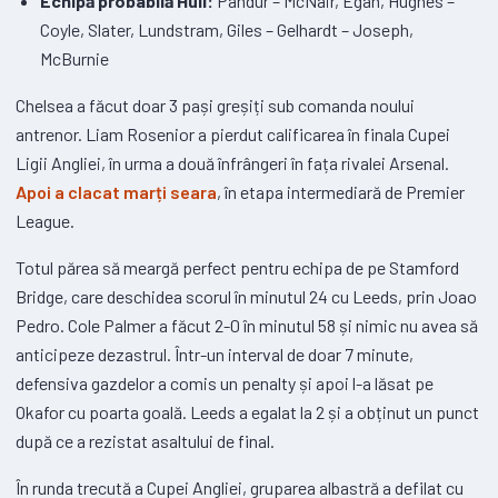
Echipă probabilă Hull:
Pandur – McNair, Egan, Hughes –
Coyle, Slater, Lundstram, Giles – Gelhardt – Joseph,
McBurnie
Chelsea a făcut doar 3 pași greșiți sub comanda noului
antrenor. Liam Rosenior a pierdut calificarea în finala Cupei
Ligii Angliei, în urma a două înfrângeri în fața rivalei Arsenal.
Apoi a clacat marți seara
, în etapa intermediară de Premier
League.
Totul părea să meargă perfect pentru echipa de pe Stamford
Bridge, care deschidea scorul în minutul 24 cu Leeds, prin Joao
Pedro. Cole Palmer a făcut 2-0 în minutul 58 și nimic nu avea să
anticipeze dezastrul. Într-un interval de doar 7 minute,
defensiva gazdelor a comis un penalty și apoi l-a lăsat pe
Okafor cu poarta goală. Leeds a egalat la 2 și a obținut un punct
după ce a rezistat asaltului de final.
În runda trecută a Cupei Angliei, gruparea albastră a defilat cu