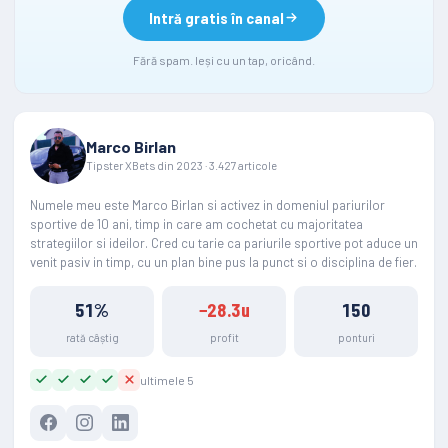
Intră gratis în canal
Fără spam. Ieși cu un tap, oricând.
Marco Birlan
Tipster XBets din 2023 · 3.427 articole
Numele meu este Marco Birlan si activez in domeniul pariurilor
sportive de 10 ani, timp in care am cochetat cu majoritatea
strategiilor si ideilor. Cred cu tarie ca pariurile sportive pot aduce un
venit pasiv in timp, cu un plan bine pus la punct si o disciplina de fier.
51%
−28.3u
150
rată câștig
profit
ponturi
ultimele 5