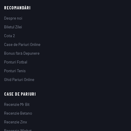
RECOMANDĂRI
Despre noi
Biletul Zilei
Cota 2
Case de Pariuri Online
Bonus fără Depunere
Ponturi Fotbal
Ponturi Tenis
Ghid Pariuri Online
CASE DE PARIURI
Recenzie Mr Bit
Recenzie Betano
Recenzie Zinx
Recenzie Winbet