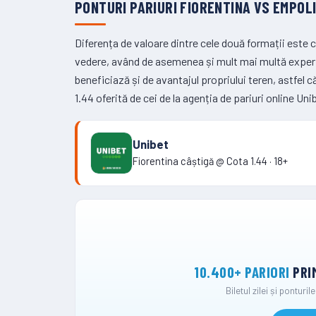
PONTURI PARIURI FIORENTINA VS EMPOL
Diferența de valoare dintre cele două formații este 
vedere, având de asemenea și mult mai multă experie
beneficiază și de avantajul propriului teren, astfel 
1.44 oferită de cei de la agenția de pariuri online Uni
Unibet
Fiorentina câștigă @ Cota 1.44 · 18+
10.400+ PARIORI
PRI
Biletul zilei și ponturi