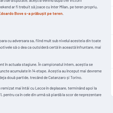
 partide disputate, aceștia venind după trei victorii
end ar fi trebuit să joace cu Inter Milan, pe teren propriu,
Edoardo Bove s-a prăbușit pe teren
.
a cu adversara sa, fiind mult sub nivelul acesteia din toate
tivele să o dea ca outsideră certă în această înfruntare, mai
nt în actuala stagiune. În campionatul intern, aceștia se
6 puncte acumulate în 14 etape. Aceștia au început mai devreme
t deja două partide, trecând de Catanzaro și Torino.
Au remizat mai întâi cu Lecce în deplasare, terminând apoi la
1, pentru ca în cele din urmă să piardă la scor de neprezentare