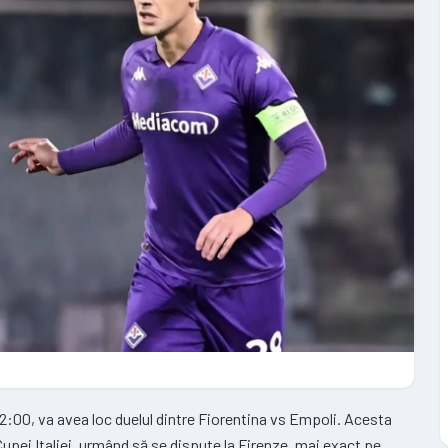
22:00, va avea loc duelul dintre Fiorentina vs Empoli. Acesta
Cupei Italiei, urmând să se dispute la Firenze, mai exact pe