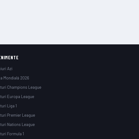
ENIMENTE
iuri Azi
a Mondială 2026
turi Champions League
turi Europa League
turi Liga 1
turi Premier League
turi Nations League
turi Formula 1