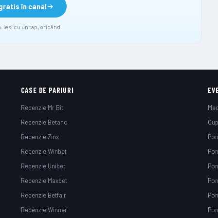
gratis în canal
 Ieși cu un tap, oricând.
CASE DE PARIURI
EV
Recenzie Mr Bit
Mec
Recenzie Betano
Cup
Recenzie Zinx
Pon
Recenzie Winbet
Pon
Recenzie Unibet
Pon
Recenzie Maxbet
Pon
Recenzie Betfair
Pon
Recenzie Winner
Pon