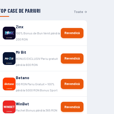
TOP CASE DE PARIURI
Toate →
Zinx
Revendică
100% Bonus de Bun Venit până la
200 RON
Mr Bit
Revendică
BONUS EXCLUSIV Pariu gratuit
până la 600 RON
Betano
Revendică
100 RON Pariu Gratuit + 100%
până la 5000 RON Bonus Sport
WinBet
Revendică
Pachet Bonus până la 365 RON