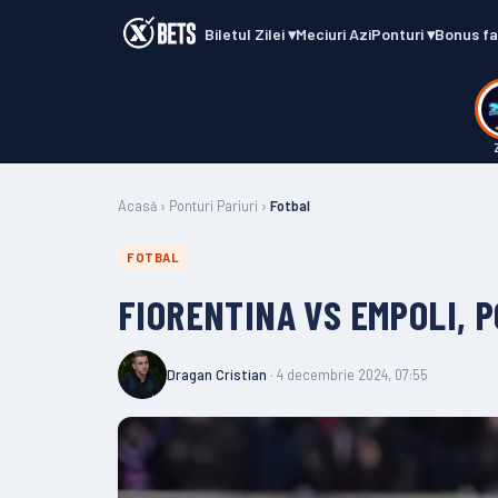
Biletul Zilei ▾
Meciuri Azi
Ponturi ▾
Bonus fa
Acasă
›
Ponturi Pariuri
›
Fotbal
FOTBAL
FIORENTINA VS EMPOLI, P
Dragan Cristian
· 4 decembrie 2024, 07:55