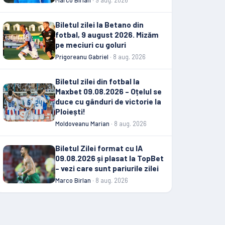
Marco Birlan
· 9 aug. 2026
Biletul zilei la Betano din
fotbal, 9 august 2026. Mizăm
pe meciuri cu goluri
Prigoreanu Gabriel
· 8 aug. 2026
Biletul zilei din fotbal la
Maxbet 09.08.2026 – Oțelul se
duce cu gânduri de victorie la
Ploiești!
Moldoveanu Marian
· 8 aug. 2026
Biletul Zilei format cu IA
09.08.2026 și plasat la TopBet
– vezi care sunt pariurile zilei
Marco Birlan
· 8 aug. 2026