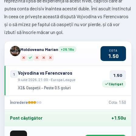
reprezintă lipsa de experiență la acest nivel, capitol care ar
putea conta decisiv înaintea acestei duble. Îmi ascult instinctul
în ceea ce privește această dispută Vojvodina vs Ferencvaros
și o să mizez pe faptul că oaspeții nu vor pierde, și că vor
izbuti să înscrie măcar un gol.
Moldoveanu Marian
+26.18u
COTA
1.50
Vojvodina vs Ferencvaros
1
1.50
9 iulie 2026, 21:00 – Europa League
Câștigat
X2& Oaspeții – Peste 0.5 goluri
Încredere
Cota: 1.50
+1.50u
Pont câștigător