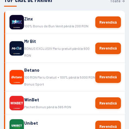
Toate →
Zinx
Revendică
100% Bonus de Bun Venit până la 200 RON
Mr Bit
Revendică
BONUS EXCLUSIV Pariu gratuit până la 600
RON
Betano
Revendică
100 RON Pariu Gratuit + 100% până la 5000 RON
Bonus Sport
WinBet
Revendică
Pachet Bonus până la 365 RON
Unibet
Revendică