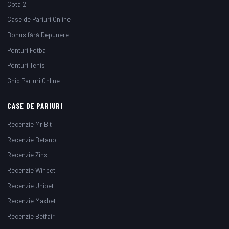
Cota 2
Case de Pariuri Online
Bonus fără Depunere
Ponturi Fotbal
Ponturi Tenis
Ghid Pariuri Online
CASE DE PARIURI
Recenzie Mr Bit
Recenzie Betano
Recenzie Zinx
Recenzie Winbet
Recenzie Unibet
Recenzie Maxbet
Recenzie Betfair