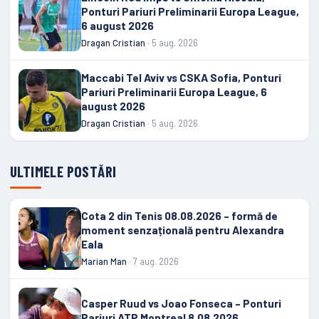
Ponturi Pariuri Preliminarii Europa League,
6 august 2026
Dragan Cristian
· 5 aug. 2026
Maccabi Tel Aviv vs CSKA Sofia, Ponturi
Pariuri Preliminarii Europa League, 6
august 2026
Dragan Cristian
· 5 aug. 2026
ULTIMELE POSTĂRI
Cota 2 din Tenis 08.08.2026 – formă de
moment senzațională pentru Alexandra
Eala
Marian Man
· 7 aug. 2026
Casper Ruud vs Joao Fonseca – Ponturi
Pariuri ATP Montreal 8.08.2026