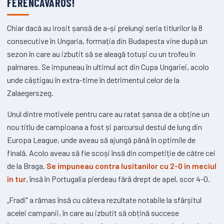
FERENCAVAROS!
Chiar dacă au irosit șansă de a-și prelungi seria titlurilor la 8
consecutive în Ungaria, formația din Budapesta vine după un
sezon în care au izbutit să se aleagă totuși cu un trofeu în
palmares. Se impuneau în ultimul act din Cupa Ungariei, acolo
unde câștigau în extra-time în detrimentul celor de la
Zalaegerszeg.
Unul dintre motivele pentru care au ratat șansa de a obține un
nou titlu de campioana a fost și parcursul destul de lung din
Europa League, unde aveau să ajungă până în optimile de
finală. Acolo aveau să fie scoși însă din competiție de către cei
de la Braga.
Se impuneau contra lusitanilor cu 2-0 în meciul
în tur
, însă în Portugalia pierdeau fără drept de apel, scor 4-0.
„Fradi” a rămas însă cu câteva rezultate notabile la sfârșitul
acelei campanii, în care au izbutit să obțină succese