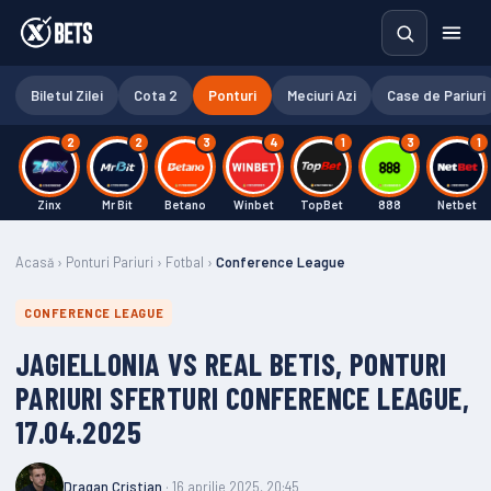
Biletul Zilei
Cota 2
Ponturi
Meciuri Azi
Case de Pariuri
2
2
3
4
1
3
1
Zinx
Mr Bit
Betano
Winbet
TopBet
888
Netbet
Acasă
›
Ponturi Pariuri
›
Fotbal
›
Conference League
CONFERENCE LEAGUE
JAGIELLONIA VS REAL BETIS, PONTURI
PARIURI SFERTURI CONFERENCE LEAGUE,
17.04.2025
Dragan Cristian
· 16 aprilie 2025, 20:45