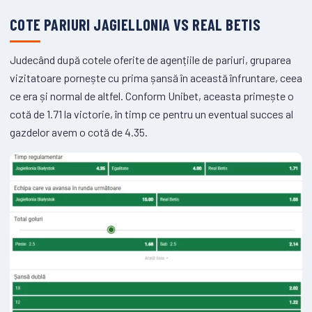
COTE PARIURI JAGIELLONIA VS REAL BETIS
Judecând după cotele oferite de agențiile de pariuri, gruparea
vizitatoare pornește cu prima șansă în această înfruntare, ceea
ce era și normal de altfel. Conform Unibet, aceasta primește o
cotă de 1.71 la victorie, în timp ce pentru un eventual succes al
gazdelor avem o cotă de 4.35.