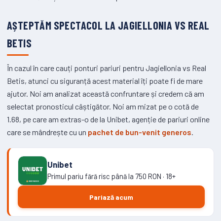
AȘTEPTĂM SPECTACOL LA JAGIELLONIA VS REAL
BETIS
În cazul în care cauți ponturi pariuri pentru Jagiellonia vs Real
Betis, atunci cu siguranță acest material îți poate fi de mare
ajutor. Noi am analizat această confruntare și credem că am
selectat pronosticul câștigător. Noi am mizat pe o cotă de
1.68, pe care am extras-o de la Unibet, agenție de pariuri online
care se mândrește cu un
pachet de bun-venit generos
.
Unibet
Primul pariu fără risc până la 750 RON · 18+
Pariază acum