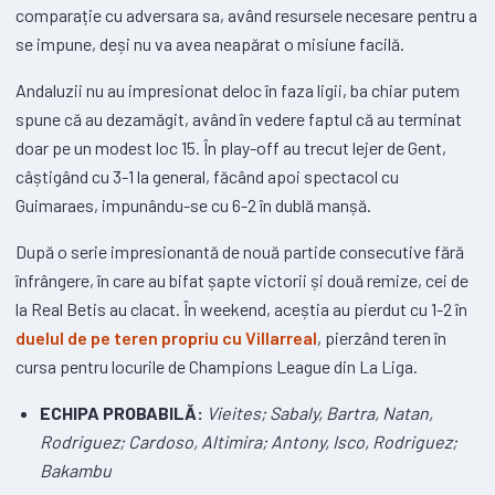
comparație cu adversara sa, având resursele necesare pentru a
se impune, deși nu va avea neapărat o misiune facilă.
Andaluzii nu au impresionat deloc în faza ligii, ba chiar putem
spune că au dezamăgit, având în vedere faptul că au terminat
doar pe un modest loc 15. În play-off au trecut lejer de Gent,
câștigând cu 3-1 la general, făcând apoi spectacol cu
Guimaraes, impunându-se cu 6-2 în dublă manșă.
După o serie impresionantă de nouă partide consecutive fără
înfrângere, în care au bifat șapte victorii și două remize, cei de
la Real Betis au clacat. În weekend, aceștia au pierdut cu 1-2 în
duelul de pe teren propriu cu Villarreal
, pierzând teren în
cursa pentru locurile de Champions League din La Liga.
ECHIPA PROBABILĂ:
Vieites; Sabaly, Bartra, Natan,
Rodriguez; Cardoso, Altimira; Antony, Isco, Rodriguez;
Bakambu