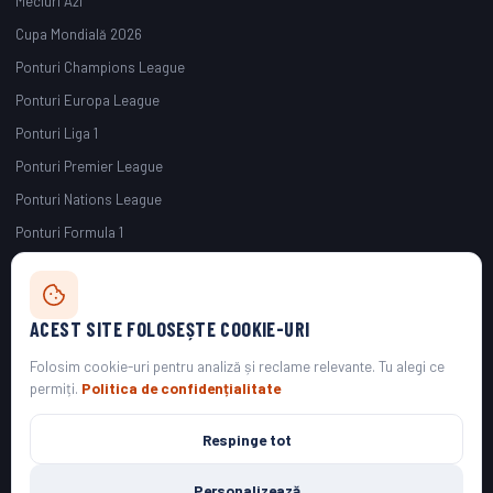
Meciuri Azi
Cupa Mondială 2026
Ponturi Champions League
Ponturi Europa League
Ponturi Liga 1
Ponturi Premier League
Ponturi Nations League
Ponturi Formula 1
Decizia ONJN nr.191/17.04.2026, Licența: L2260797Y001731
ACEST SITE FOLOSEȘTE COOKIE-URI
Accesul interzis persoanelor sub 18 ani
Joc responsabil!
Folosim cookie-uri pentru analiză și reclame relevante. Tu alegi ce
permiți.
Politica de confidențialitate
Termeni și condiții
Politica Cookies
Politica de confidențialitate
Contact
Setări cookie-uri
Respinge tot
Politica linkurilor:
Unele linkuri de pe XBets.ro sunt linkuri de afiliere. Dacă dați
click pe acestea și vă creați un cont la una dintre agențiile de pariuri recomandate,
putem primi un comision. Acest lucru nu implică niciun cost suplimentar pentru
Personalizează