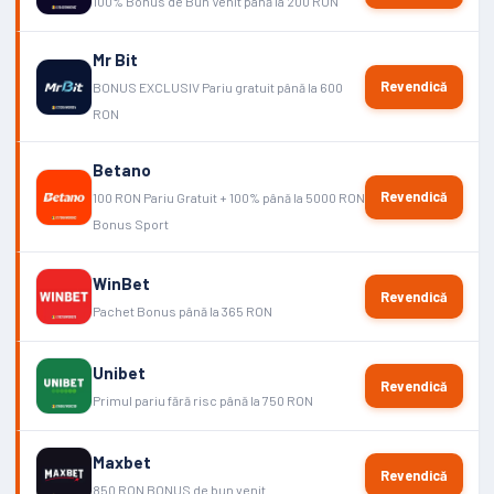
100% Bonus de Bun Venit până la 200 RON
Mr Bit
Revendică
BONUS EXCLUSIV Pariu gratuit până la 600
RON
Betano
Revendică
100 RON Pariu Gratuit + 100% până la 5000 RON
Bonus Sport
WinBet
Revendică
Pachet Bonus până la 365 RON
Unibet
Revendică
Primul pariu fără risc până la 750 RON
Maxbet
Revendică
850 RON BONUS de bun venit