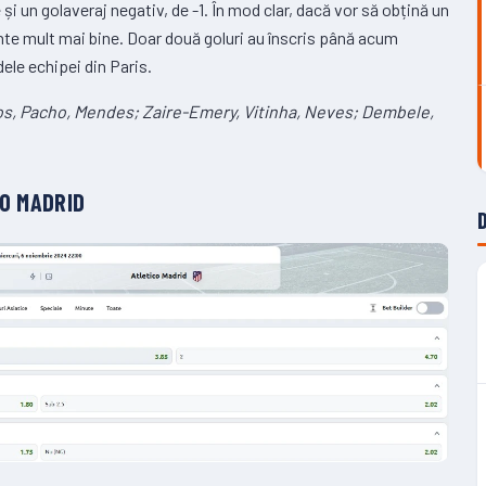
i un golaveraj negativ, de -1. În mod clar, dacă vor să obțină un
inte mult mai bine. Doar două goluri au înscris până acum
ele echipei din Paris.
s, Pacho, Mendes; Zaire-Emery, Vitinha, Neves; Dembele,
CO MADRID