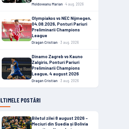
Moldoveanu Marian
· 4 aug. 2026
Olympiakos vs NEC Nijmegen,
04.08.2026, Ponturi Pariuri
Preliminarii Champions
League
Dragan Cristian
· 3 aug. 2026
Dinamo Zagreb vs Kauno
Zalgiris, Ponturi Pariuri
Preliminarii Champions
League, 4 august 2026
Dragan Cristian
· 3 aug. 2026
ULTIMELE POSTĂRI
Biletul zilei 8 august 2026 –
Meciuri din Suedia și Bolivia