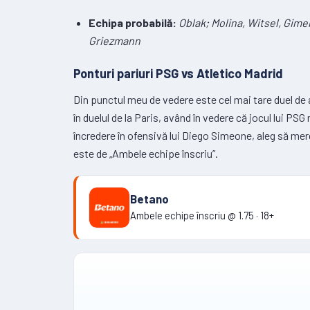
Echipa probabilă:
Oblak; Molina, Witsel, Gimen
Griezmann
Ponturi pariuri PSG vs Atletico Madrid
Din punctul meu de vedere este cel mai tare duel de
în duelul de la Paris, având în vedere că jocul lui 
încredere în ofensivă lui Diego Simeone, aleg să merg
este de „Ambele echipe înscriu”.
Betano
Ambele echipe înscriu @ 1.75 · 18+