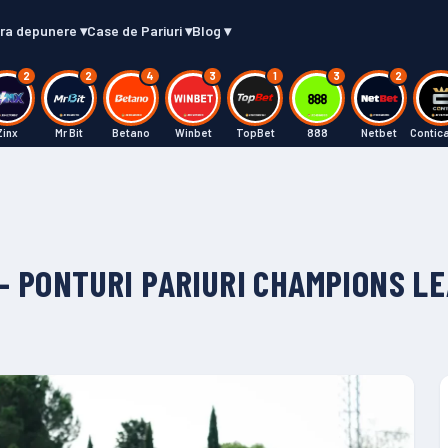
ra depunere ▾
Case de Pariuri ▾
Blog ▾
2
2
4
3
1
3
2
Zinx
Mr Bit
Betano
Winbet
TopBet
888
Netbet
Contic
– PONTURI PARIURI CHAMPIONS LE