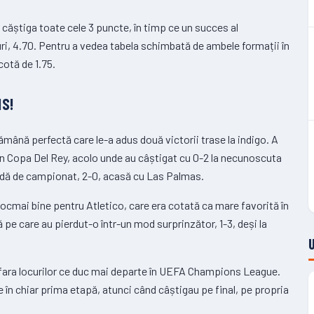
căștiga toate cele 3 puncte, în timp ce un succes al
ri, 4.70. Pentru a vedea tabela schimbată de ambele formații în
cotă de 1.75.
IS!
ână perfectă care le-a adus două victorii trase la indigo. A
 în Copa Del Rey, acolo unde au câștigat cu 0-2 la necunoscuta
rundă de campionat, 2-0, acasă cu Las Palmas.
ocmai bine pentru Atletico, care era cotată ca mare favorită în
să pe care au pierdut-o într-un mod surprinzător, 1-3, deși la
afara locurilor ce duc mai departe în UEFA Champions League.
 în chiar prima etapă, atunci când câștigau pe final, pe propria