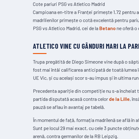
Cote pariuri PSG vs Atletico Madrid
Campioana en-titre a Franței primește 1.72 pentru a 
madrilienilor primește o cotă excelentă pentru pariu
PSG vs Atletico Madrid, cei de la
Betano
ne oferă o 
ATLETICO VINE CU GÂNDURI MARI LA PAR
Trupa pregătită de Diego Simeone vine după o săptăm
fost mai întâi calificarea anticipată de toată lumea
UE Vic, și cu același scor s-au impus și în ultima 
Precedenta apariție din competiție nu s-a încheiat t
partida disputată acasă contra celor
de la Lille
, în
pauză se aflau în avantaj pe tabelă.
În momentul de față, formația madrilenă se află în 
Sunt pe locul 29 mai exact, cu cele 3 puncte obținute
arenă, contra germanilor de la RB Leipzig.