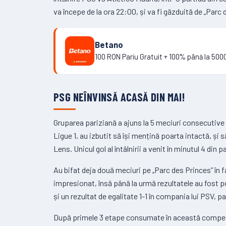
va începe de la ora 22:00, și va fi găzduită de „Parc 
Betano
100 RON Pariu Gratuit + 100% până la 500
PSG NEÎNVINSĂ ACASĂ DIN MAI!
Gruparea pariziană a ajuns la 5 meciuri consecutive 
Ligue 1, au izbutit să își mențină poarta intactă, și s
Lens. Unicul gol al întâlnirii a venit în minutul 4 di
Au bifat deja două meciuri pe „Parc des Princes” în fa
impresionat, însă până la urmă rezultatele au fost poz
și un rezultat de egalitate 1-1 în compania lui PSV, p
După primele 3 etape consumate în această competiț