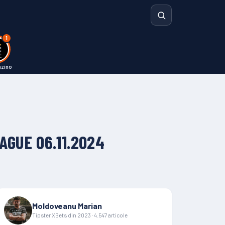
1
azino
AGUE 06.11.2024
Moldoveanu Marian
Tipster XBets din 2023 · 4.547 articole