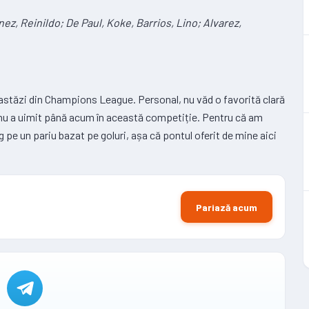
ez, Reinildo; De Paul, Koke, Barrios, Lino; Alvarez,
 astăzi din Champions League. Personal, nu văd o favorită clară
PSG nu a uimit până acum în această competiție. Pentru că am
 pe un pariu bazat pe goluri, așa că pontul oferit de mine aici
Pariază acum