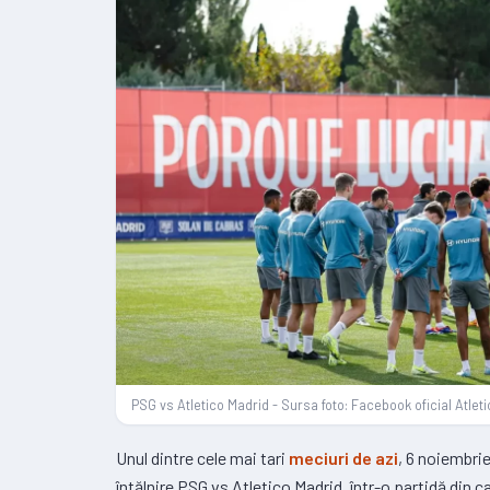
PSG vs Atletico Madrid - Sursa foto: Facebook oficial Atlet
Unul dintre cele mai tari
meciuri de azi
, 6 noiembrie
întălnire PSG vs Atletico Madrid, într-o partidă di