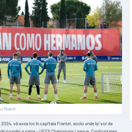
ico Madrid
 2024, vă avea loc în capitala Franței, acolo unde își vor da
n cadrul rundei a patra – UEFA Champions League. Confruntarea