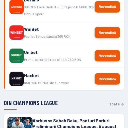
Revendică
100 RON Pariu Gratuit + 100% până la 5000 RON
Bonus Sport
WinBet
Revendică
Pachet Bonus până la 365 RON
Unibet
Revendică
Primul pariu fără risc până la 750 RON
Maxbet
Revendică
850 RON BONUS de bun venit
DIN CHAMPIONS LEAGUE
Toate →
Aarhus vs Sabah Baku, Ponturi Pariuri
Preliminarii Champions League, 5 august