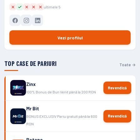
ultimele 5
Vezi profilul
TOP CASE DE PARIURI
Toate →
Zinx
Revendică
100% Bonus de Bun Venit până la 200 RON
Mr Bit
Revendică
BONUS EXCLUSIV Pariu gratuit până la 600
RON
Betano