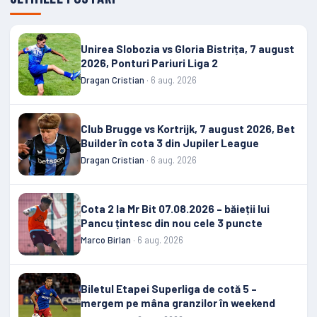
Unirea Slobozia vs Gloria Bistrița, 7 august
2026, Ponturi Pariuri Liga 2
Dragan Cristian
· 6 aug. 2026
Club Brugge vs Kortrijk, 7 august 2026, Bet
Builder în cota 3 din Jupiler League
Dragan Cristian
· 6 aug. 2026
Cota 2 la Mr Bit 07.08.2026 – băieții lui
Pancu țintesc din nou cele 3 puncte
Marco Birlan
· 6 aug. 2026
Biletul Etapei Superliga de cotă 5 –
mergem pe mâna granzilor în weekend