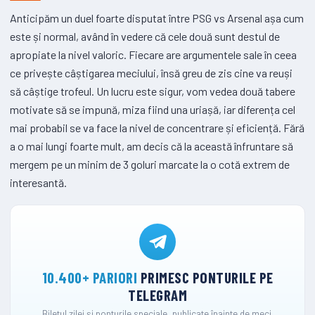
Anticipăm un duel foarte disputat între PSG vs Arsenal așa cum
este și normal, având în vedere că cele două sunt destul de
apropiate la nivel valoric. Fiecare are argumentele sale în ceea
ce privește câștigarea meciului, însă greu de zis cine va reuși
să câștige trofeul. Un lucru este sigur, vom vedea două tabere
motivate să se impună, miza fiind una uriașă, iar diferența cel
mai probabil se va face la nivel de concentrare și eficiență. Fără
a o mai lungi foarte mult, am decis că la această înfruntare să
mergem pe un minim de 3 goluri marcate la o cotă extrem de
interesantă.
10.400+ PARIORI
PRIMESC PONTURILE PE
TELEGRAM
Biletul zilei și ponturile speciale, publicate înainte de meci.