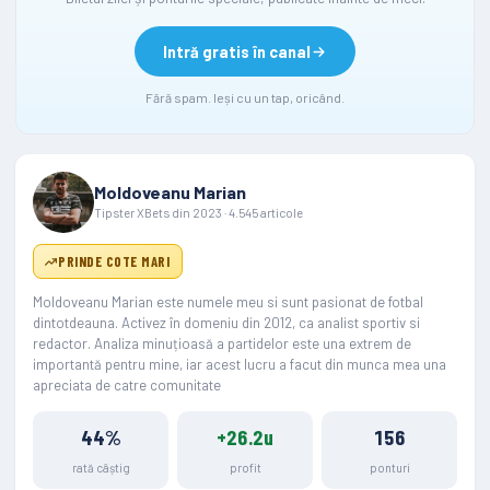
Intră gratis în canal
Fără spam. Ieși cu un tap, oricând.
Moldoveanu Marian
Tipster XBets din 2023 · 4.545 articole
PRINDE COTE MARI
Moldoveanu Marian este numele meu si sunt pasionat de fotbal
dintotdeauna. Activez în domeniu din 2012, ca analist sportiv si
redactor. Analiza minuțioasă a partidelor este una extrem de
importantă pentru mine, iar acest lucru a facut din munca mea una
apreciata de catre comunitate
44%
+26.2u
156
rată câștig
profit
ponturi