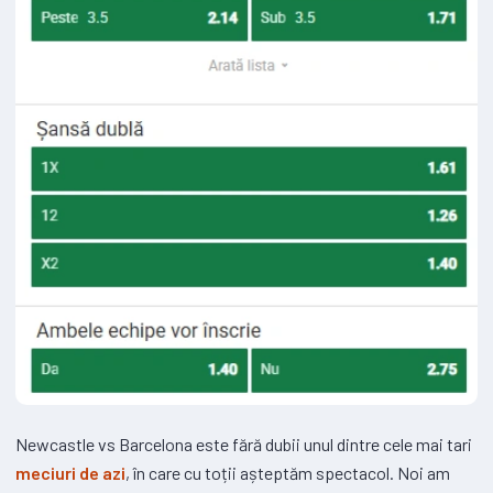
Newcastle vs Barcelona este fără dubii unul dintre cele mai tari
meciuri de azi
, în care cu toții așteptăm spectacol. Noi am