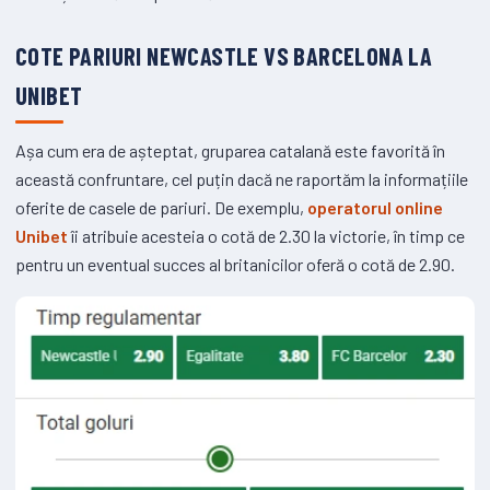
COTE PARIURI NEWCASTLE VS BARCELONA LA
UNIBET
Așa cum era de așteptat, gruparea catalană este favorită în
această confruntare, cel puțin dacă ne raportăm la informațiile
oferite de casele de pariuri. De exemplu,
operatorul online
Unibet
îi atribuie acesteia o cotă de 2.30 la victorie, în timp ce
pentru un eventual succes al britanicilor oferă o cotă de 2.90.