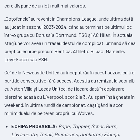
care dispune de un lot mult mai valoros.
„Coțofenele” au revenit în Champions League, unde ultima dată
au jucat în sezonul 2023/2024, când au terminat pe ultimul loc
într-o grupă cu Borussia Dortmund, PSG și AC Milan. În actuala
stagiune vor avea un traseu destul de complicat, urmând să dea
piept cu echipe precum Benfica, Athletic Bilbao, Marseille,
Leverkusen sau PSG.
Cei de la Newcastle United au început rău în acest sezon, cu trei
partide consecutive fără succes. Aceștia au remizat la scor alb
cu Aston Villa și Leeds United, de fiecare dată în deplasare,
pierzând acasă cu Liverpool, scor 2 la 3. Au spart însă gheața în
weekend, în ultima rundă de campionat, câștigând la scor
minim duelul de pe teren propriu cu Wolves.
ECHIPA PROBABILĂ:
Pope; Trippier, Schar, Burn,
Livramento; Tonali, Guimaraes, Joelinton; Elanga,