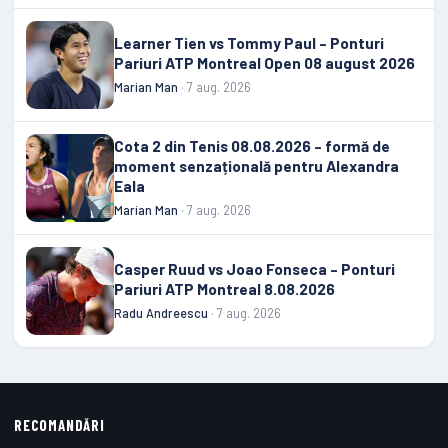
Learner Tien vs Tommy Paul – Ponturi
Pariuri ATP Montreal Open 08 august 2026
Marian Man
· 7 aug. 2026
Cota 2 din Tenis 08.08.2026 – formă de
moment senzațională pentru Alexandra
Eala
Marian Man
· 7 aug. 2026
Casper Ruud vs Joao Fonseca – Ponturi
Pariuri ATP Montreal 8.08.2026
Radu Andreescu
· 7 aug. 2026
RECOMANDĂRI