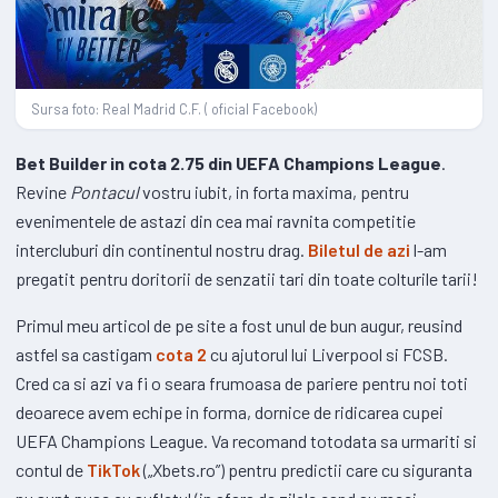
Sursa foto: Real Madrid C.F. ( oficial Facebook)
Bet Builder in cota 2.75 din UEFA Champions League
.
Revine
Pontacul
vostru iubit, in forta maxima, pentru
evenimentele de astazi din cea mai ravnita competitie
intercluburi din continentul nostru drag.
Biletul de azi
l-am
pregatit pentru doritorii de senzatii tari din toate colturile tarii!
Primul meu articol de pe site a fost unul de bun augur, reusind
astfel sa castigam
cota 2
cu ajutorul lui Liverpool si FCSB.
Cred ca si azi va fi o seara frumoasa de pariere pentru noi toti
deoarece avem echipe in forma, dornice de ridicarea cupei
UEFA Champions League. Va recomand totodata sa urmariti si
contul de
TikTok
(„Xbets.ro”) pentru predictii care cu siguranta