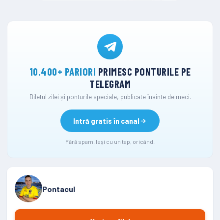
10.400+ PARIORI
PRIMESC PONTURILE PE
TELEGRAM
Biletul zilei și ponturile speciale, publicate înainte de meci.
Intră gratis în canal
Fără spam. Ieși cu un tap, oricând.
Pontacul