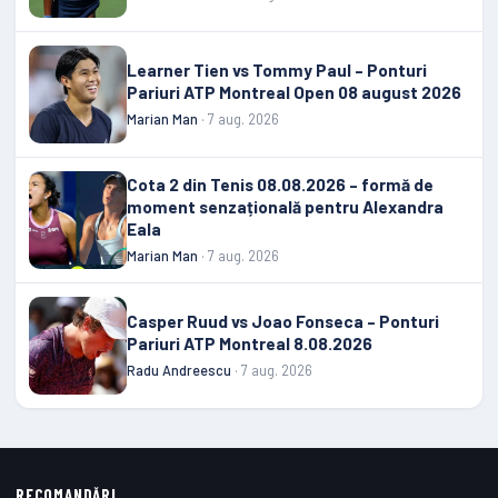
Learner Tien vs Tommy Paul – Ponturi
Pariuri ATP Montreal Open 08 august 2026
Marian Man
· 7 aug. 2026
Cota 2 din Tenis 08.08.2026 – formă de
moment senzațională pentru Alexandra
Eala
Marian Man
· 7 aug. 2026
Casper Ruud vs Joao Fonseca – Ponturi
Pariuri ATP Montreal 8.08.2026
Radu Andreescu
· 7 aug. 2026
RECOMANDĂRI