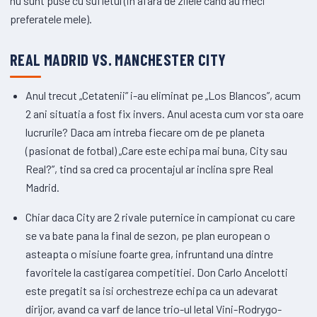
nu sunt puse cu sufletul (in afara de zilele cand au meci
preferatele mele).
REAL MADRID VS. MANCHESTER CITY
Anul trecut „Cetatenii” i-au eliminat pe „Los Blancos”, acum
2 ani situatia a fost fix invers. Anul acesta cum vor sta oare
lucrurile? Daca am intreba fiecare om de pe planeta
(pasionat de fotbal) „Care este echipa mai buna, City sau
Real?”, tind sa cred ca procentajul ar inclina spre Real
Madrid.
Chiar daca City are 2 rivale puternice in campionat cu care
se va bate pana la final de sezon, pe plan european o
asteapta o misiune foarte grea, infruntand una dintre
favoritele la castigarea competitiei. Don Carlo Ancelotti
este pregatit sa isi orchestreze echipa ca un adevarat
dirijor, avand ca varf de lance trio-ul letal Vini-Rodrygo-