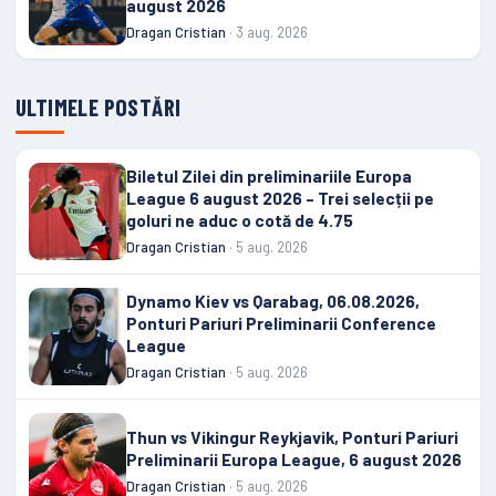
august 2026
Dragan Cristian
· 3 aug. 2026
ULTIMELE POSTĂRI
Biletul Zilei din preliminariile Europa
League 6 august 2026 – Trei selecții pe
goluri ne aduc o cotă de 4.75
Dragan Cristian
· 5 aug. 2026
Dynamo Kiev vs Qarabag, 06.08.2026,
Ponturi Pariuri Preliminarii Conference
League
Dragan Cristian
· 5 aug. 2026
Thun vs Vikingur Reykjavik, Ponturi Pariuri
Preliminarii Europa League, 6 august 2026
Dragan Cristian
· 5 aug. 2026