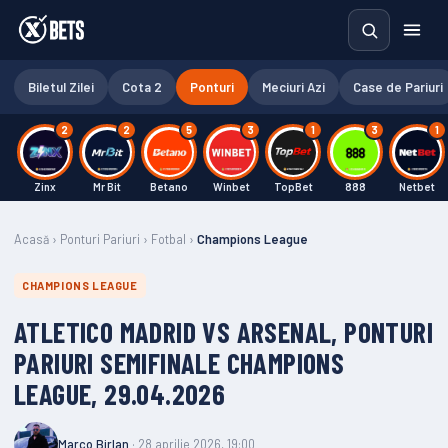
Biletul Zilei
Cota 2
Ponturi
Meciuri Azi
Case de Pariuri
2
2
5
3
1
3
1
Zinx
Mr Bit
Betano
Winbet
TopBet
888
Netbet
Acasă
›
Ponturi Pariuri
›
Fotbal
›
Champions League
CHAMPIONS LEAGUE
ATLETICO MADRID VS ARSENAL, PONTURI
PARIURI SEMIFINALE CHAMPIONS
LEAGUE, 29.04.2026
Marco Birlan
· 28 aprilie 2026, 19:00