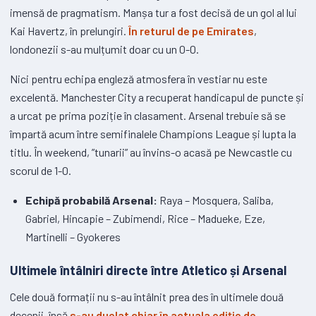
imensă de pragmatism. Manșa tur a fost decisă de un gol al lui
Kai Havertz, în prelungiri.
În returul de pe Emirates
,
londonezii s-au mulțumit doar cu un 0-0.
Nici pentru echipa engleză atmosfera în vestiar nu este
excelentă. Manchester City a recuperat handicapul de puncte și
a urcat pe prima poziție în clasament. Arsenal trebuie să se
împartă acum între semifinalele Champions League și lupta la
titlu. În weekend, ”tunarii” au învins-o acasă pe Newcastle cu
scorul de 1-0.
Echipă probabilă Arsenal:
Raya – Mosquera, Saliba,
Gabriel, Hincapie – Zubimendi, Rice – Madueke, Eze,
Martinelli – Gyokeres
Ultimele întâlniri directe între Atletico și Arsenal
Cele două formații nu s-au întâlnit prea des în ultimele două
decenii, însă
s-au duelat chiar în actuala ediție de