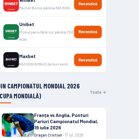
Revendică
Pachet Bonus până la 365 RON
Unibet
Revendică
Primul pariu fără risc până la 750
RON
Maxbet
Revendică
850 RON BONUS de bun venit
DIN CAMPIONATUL MONDIAL 2026
Toate →
(CUPA MONDIALĂ)
Franța vs Anglia, Ponturi
Pariuri Campionatul Mondial,
19 iulie 2026
Dragan Cristian
· 17 iul. 2026