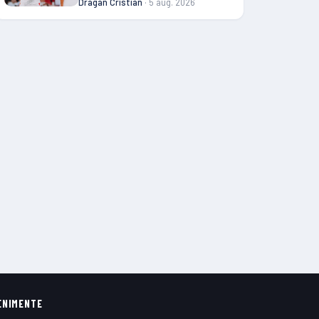
Dragan Cristian
· 5 aug. 2026
ENIMENTE