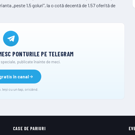
anta „peste 1,5 goluri”, la o cotă decentă de 1.57 oferită de
MESC PONTURILE PE TELEGRAM
le speciale, publicate înainte de meci.
gratis în canal
 Ieși cu un tap, oricând.
CASE DE PARIURI
EV