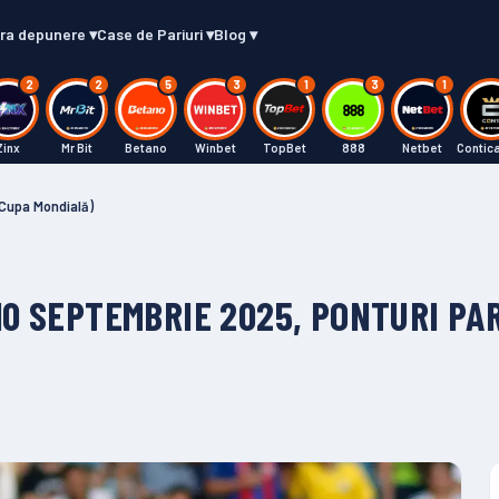
ra depunere ▾
Case de Pariuri ▾
Blog ▾
2
2
5
3
1
3
1
Zinx
Mr Bit
Betano
Winbet
TopBet
888
Netbet
Contic
Cupa Mondială)
0 SEPTEMBRIE 2025, PONTURI PAR