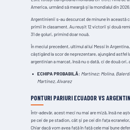
America, urmând să meargă și la mondialul din 2026, 
Argentinienii s-au descurcat de minune în această ca
primii în clasament. Au reușit 12 victorii și două re
31 de goluri, primind doar nouă.
În meciul precedent, ultimul al lui Messi în Argentin
câștigând la scor de neprezentare, ajungând astfel l
argentinian a marcat, însă nu o dată, ci de două ori, 
ECHIPA PROBABILĂ:
Martinez; Molina, Balerd
Martinez, Alvarez
PONTURI PARIURI ECUADOR VS ARGENTI
Într-adevăr, acest meci nu mai are miză, însă ne așt
pe cei de pe stadion, cât și pe cei din fața ecranelor
Chiar dacă vom avea față în față cele mai bune defe