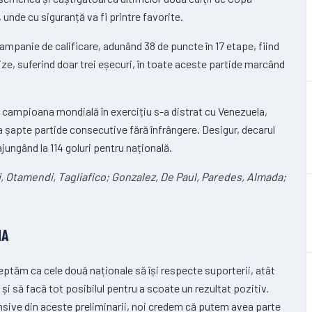
unde cu siguranță va fi printre favorite.
mpanie de calificare, adunând 38 de puncte în 17 etape, fiind
mize, suferind doar trei eșecuri, în toate aceste partide marcând
a, campioana mondială în exercițiu s-a distrat cu Venezuela,
a șapte partide consecutive fără înfrângere. Desigur, decarul
ajungând la 114 goluri pentru națională.
i, Otamendi, Tagliafico; Gonzalez, De Paul, Paredes, Almada;
NA
eptăm ca cele două naționale să își respecte suporterii, atât
, și să facă tot posibilul pentru a scoate un rezultat pozitiv.
nsive din aceste preliminarii, noi credem că putem avea parte