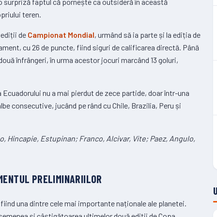
 o surpriză faptul că pornește ca outsideră în această
priului teren.
ediții de
Campionat Mondial
, urmând să ia parte și la ediția de
ament, cu 26 de puncte, fiind siguri de calificarea directă. Până
două înfrângeri, în urma acestor jocuri marcând 13 goluri,
a Ecuadorului nu a mai pierdut de zece partide, doar într-una
be consecutive, jucând pe rând cu Chile, Brazilia, Peru și
, Hincapie, Estupinan; Franco, Alcivar, Vite; Paez, Angulo,
MENTUL PRELIMINARIILOR
fiind una dintre cele mai importante naționale ale planetei.
semenea și câștigătoarea ultimelor două ediții de Copa