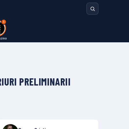
1
azino
IURI PRELIMINARII