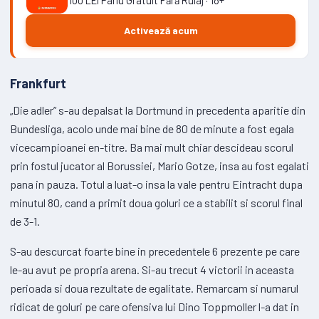
100 LEI Pariu Gratuit Fără Rulaj · 18+
Activează acum
Frankfurt
„Die adler” s-au depalsat la Dortmund in precedenta aparitie din
Bundesliga, acolo unde mai bine de 80 de minute a fost egala
vicecampioanei en-titre. Ba mai mult chiar descideau scorul
prin fostul jucator al Borussiei, Mario Gotze, insa au fost egalati
pana in pauza. Totul a luat-o insa la vale pentru Eintracht dupa
minutul 80, cand a primit doua goluri ce a stabilit si scorul final
de 3-1.
S-au descurcat foarte bine in precedentele 6 prezente pe care
le-au avut pe propria arena. Si-au trecut 4 victorii in aceasta
perioada si doua rezultate de egalitate. Remarcam si numarul
ridicat de goluri pe care ofensiva lui Dino Toppmoller l-a dat in