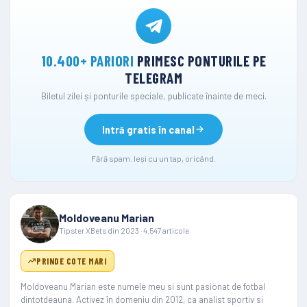
10.400+ PARIORI
PRIMESC PONTURILE PE
TELEGRAM
Biletul zilei și ponturile speciale, publicate înainte de meci.
Intră gratis în canal
Fără spam. Ieși cu un tap, oricând.
Moldoveanu Marian
Tipster XBets din 2023 · 4.547 articole
PRINDE COTE MARI
Moldoveanu Marian este numele meu si sunt pasionat de fotbal
dintotdeauna. Activez în domeniu din 2012, ca analist sportiv si