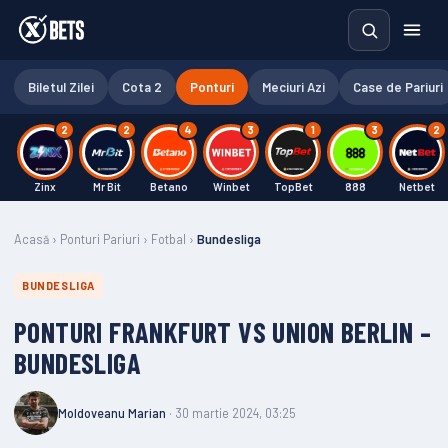
Biletul Zilei
Cota 2
Ponturi
Meciuri Azi
Case de Pariuri
2
2
4
3
1
3
2
Zinx
Mr Bit
Betano
Winbet
TopBet
888
Netbet
Acasă
›
Ponturi Pariuri
›
Fotbal
›
Bundesliga
BUNDESLIGA
PONTURI FRANKFURT VS UNION BERLIN –
BUNDESLIGA
Moldoveanu Marian
· 30 martie 2024, 03:25