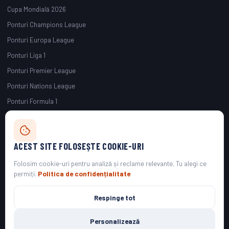
Cupa Mondială 2026
Ponturi Champions League
Ponturi Europa League
Ponturi Liga 1
Ponturi Premier League
Ponturi Nations League
Ponturi Formula 1
Decizia ONJN nr.191/17.04.2026, Licența: L2260797Y001731
ACEST SITE FOLOSEȘTE COOKIE-URI
Accesul interzis persoanelor sub 18 ani
Joc responsabil!
Folosim cookie-uri pentru analiză și reclame relevante. Tu alegi ce
permiți.
Politica de confidențialitate
Termeni și condiții
Politica Cookies
Politica de confidențialitate
Contact
Setări cookie-uri
Respinge tot
Politica linkurilor:
Unele linkuri de pe XBets.ro sunt linkuri de afiliere. Dacă dați
click pe acestea și vă creați un cont la una dintre agențiile de pariuri recomandate,
putem primi un comision. Acest lucru nu implică niciun cost suplimentar pentru
Personalizează
dumneavoastră.