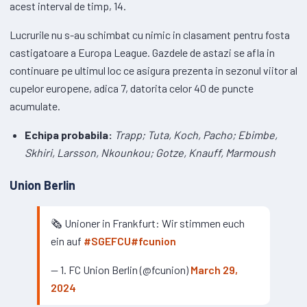
acest interval de timp, 14.
Lucrurile nu s-au schimbat cu nimic in clasament pentru fosta
castigatoare a Europa League. Gazdele de astazi se afla in
continuare pe ultimul loc ce asigura prezenta in sezonul viitor al
cupelor europene, adica 7, datorita celor 40 de puncte
acumulate.
Echipa probabila:
Trapp; Tuta, Koch, Pacho; Ebimbe,
Skhiri, Larsson, Nkounkou; Gotze, Knauff, Marmoush
Union Berlin
🗞 Unioner in Frankfurt: Wir stimmen euch
ein auf
#SGEFCU
#fcunion
— 1. FC Union Berlin (@fcunion)
March 29,
2024