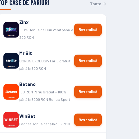
TOP CASE DE PARIURI
Toate →
Zinx
Revendică
100% Bonus de Bun Venit până la
200 RON
Mr Bit
Revendică
BONUS EXCLUSIV Pariu gratuit
până la 600 RON
Betano
Revendică
100 RON Pariu Gratuit + 100%
până la 5000 RON Bonus Sport
WinBet
Revendică
Pachet Bonus până la 365 RON