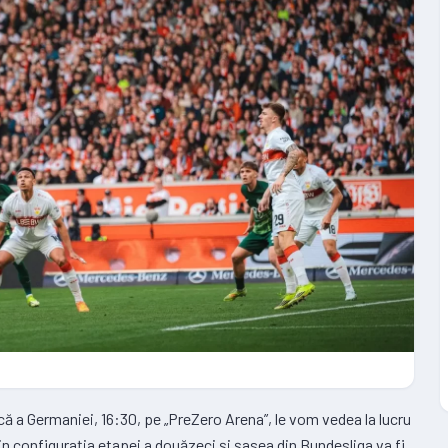
că a Germaniei, 16:30, pe „PreZero Arena”, le vom vedea la lucru
n configurația etapei a douăzeci și șasea din Bundesliga va fi