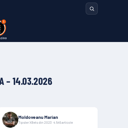
1
azino
 – 14.03.2026
Moldoveanu Marian
Tipster XBets din 2023 · 4.545 articole