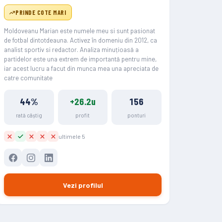
PRINDE COTE MARI
Moldoveanu Marian este numele meu si sunt pasionat
de fotbal dintotdeauna. Activez în domeniu din 2012, ca
analist sportiv si redactor. Analiza minuțioasă a
partidelor este una extrem de importantă pentru mine,
iar acest lucru a facut din munca mea una apreciata de
catre comunitate
44%
+26.2u
156
rată câștig
profit
ponturi
ultimele 5
Vezi profilul