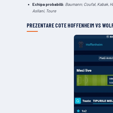
Echipa probabilă:
Baumann; Coufal, Kabak, Ha
Asllani, Toure
PREZENTARE COTE HOFFENHEIM VS WOLF