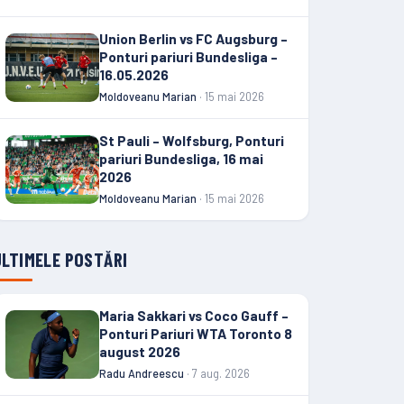
Union Berlin vs FC Augsburg –
Ponturi pariuri Bundesliga –
16.05.2026
Moldoveanu Marian
· 15 mai 2026
St Pauli – Wolfsburg, Ponturi
pariuri Bundesliga, 16 mai
2026
Moldoveanu Marian
· 15 mai 2026
ULTIMELE POSTĂRI
Maria Sakkari vs Coco Gauff –
Ponturi Pariuri WTA Toronto 8
august 2026
Radu Andreescu
· 7 aug. 2026