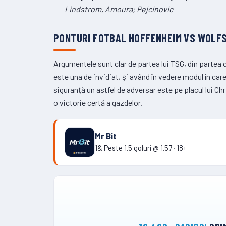
Lindstrom, Amoura; Pejcinovic
PONTURI FOTBAL HOFFENHEIM VS WOLFS
Argumentele sunt clar de partea lui TSG, din partea 
este una de invidiat, și având în vedere modul în ca
siguranță un astfel de adversar este pe placul lui C
o victorie certă a gazdelor.
Mr Bit
1& Peste 1.5 goluri @ 1.57 · 18+