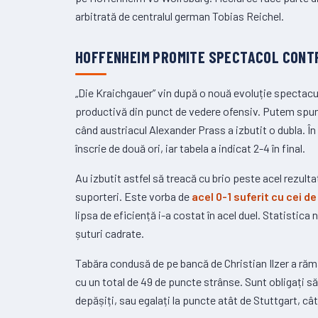
arbitrată de centralul german Tobias Reichel.
HOFFENHEIM PROMITE SPECTACOL CONTR
„Die Kraichgauer” vin după o nouă evoluție spectacu
productivă din punct de vedere ofensiv. Putem spune
când austriacul Alexander Prass a izbutit o dubla. Î
înscrie de două ori, iar tabela a indicat 2-4 în final.
Au izbutit astfel să treacă cu brio peste acel rezult
suporteri. Este vorba de
acel 0-1 suferit cu cei de
lipsa de eficiență i-a costat în acel duel. Statistica
șuturi cadrate.
Tabăra condusă de pe bancă de Christian Ilzer a răma
cu un total de 49 de puncte strânse. Sunt obligați s
depășiți, sau egalați la puncte atât de Stuttgart, cât