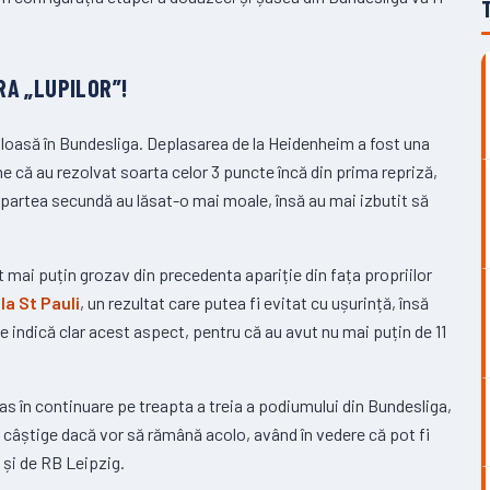
A „LUPILOR”!
loasă în Bundesliga. Deplasarea de la Heidenheim a fost una
 că au rezolvat soarta celor 3 puncte încă din prima repriză,
n partea secundă au lăsat-o mai moale, însă au mai izbutit să
at mai puțin grozav din precedenta apariție din fața propriilor
 la St Pauli
, un rezultat care putea fi evitat cu ușurință, însă
 ne indică clar acest aspect, pentru că au avut nu mai puțin de 11
s în continuare pe treapta a treia a podiumului din Bundesliga,
ă câștige dacă vor să rămână acolo, având în vedere că pot fi
 și de RB Leipzig.