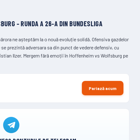
BURG – RUNDA A 26-A DIN BUNDESLIGA
cărora ne așteptăm la o nouă evoluție solidă. Ofensiva gazdelor
re se prezintă adversara sa din punct de vedere defensiv, cu
hristian Ilzer. Mergem fără emoții în Hoffenheim vs Wolfsburg pe
Pariază acum