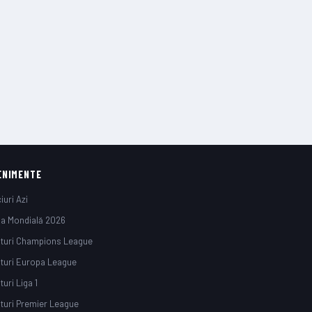
ENIMENTE
iuri Azi
a Mondială 2026
turi Champions League
turi Europa League
turi Liga 1
turi Premier League