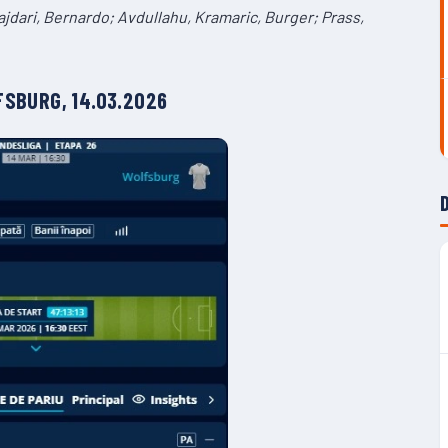
jdari, Bernardo; Avdullahu, Kramaric, Burger; Prass,
SBURG, 14.03.2026