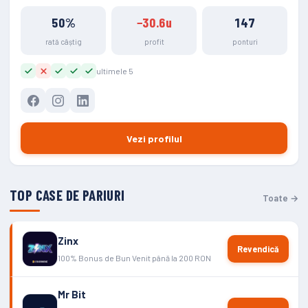
50%
−30.6u
147
rată câștig
profit
ponturi
ultimele 5
Vezi profilul
TOP CASE DE PARIURI
Toate →
Zinx
Revendică
100% Bonus de Bun Venit până la 200 RON
Mr Bit