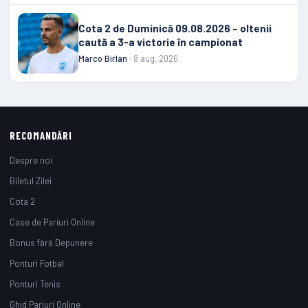
Cota 2 de Duminică 09.08.2026 – oltenii
caută a 3-a victorie în campionat
Marco Birlan
· 8 aug. 2026
RECOMANDĂRI
Despre noi
Biletul Zilei
Cota 2
Case de Pariuri Online
Bonus fără Depunere
Ponturi Fotbal
Ponturi Tenis
Ghid Pariuri Online