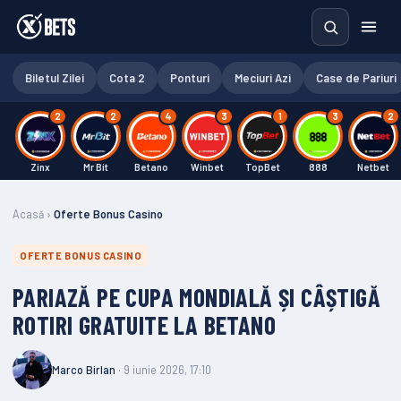
Biletul Zilei
Cota 2
Ponturi
Meciuri Azi
Case de Pariuri
2
2
4
3
1
3
2
Zinx
Mr Bit
Betano
Winbet
TopBet
888
Netbet
Acasă
›
Oferte Bonus Casino
OFERTE BONUS CASINO
PARIAZĂ PE CUPA MONDIALĂ ȘI CÂȘTIGĂ
ROTIRI GRATUITE LA BETANO
Marco Birlan
· 9 iunie 2026, 17:10