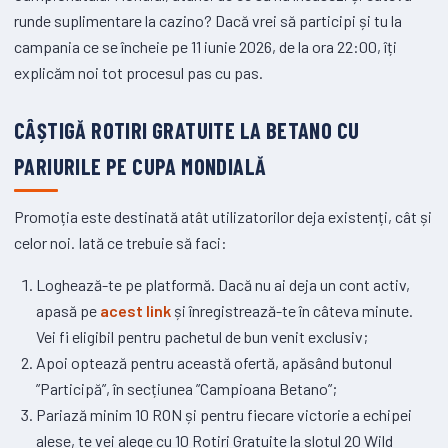
runde suplimentare la cazino? Dacă vrei să participi și tu la
campania ce se încheie pe 11 iunie 2026, de la ora 22:00, îți
explicăm noi tot procesul pas cu pas.
CÂȘTIGĂ ROTIRI GRATUITE LA BETANO CU
PARIURILE PE CUPA MONDIALĂ
Promoția este destinată atât utilizatorilor deja existenți, cât și
celor noi. Iată ce trebuie să faci:
Loghează-te pe platformă. Dacă nu ai deja un cont activ,
apasă pe
acest link
și înregistrează-te în câteva minute.
Vei fi eligibil pentru pachetul de bun venit exclusiv;
Apoi optează pentru această ofertă, apăsând butonul
”Participă”, în secțiunea ”Campioana Betano”;
Pariază minim 10 RON și pentru fiecare victorie a echipei
alese, te vei alege cu 10 Rotiri Gratuite la slotul 20 Wild