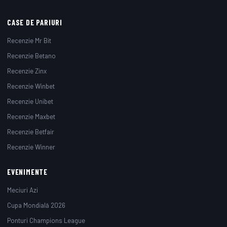
CASE DE PARIURI
Recenzie Mr Bit
Recenzie Betano
Recenzie Zinx
Recenzie Winbet
Recenzie Unibet
Recenzie Maxbet
Recenzie Betfair
Recenzie Winner
EVENIMENTE
Meciuri Azi
Cupa Mondială 2026
Ponturi Champions League