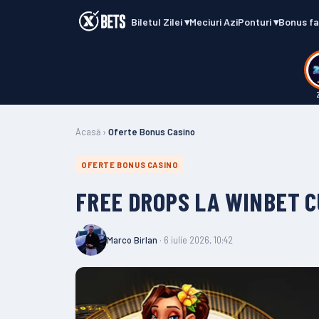
Biletul Zilei ▾
Meciuri Azi
Ponturi ▾
Bonus fa
Acasă
›
Oferte Bonus Casino
OFERTE BONUS CASINO
FREE DROPS LA WINBET CU
Marco Birlan
· 6 iulie 2026, 10:42