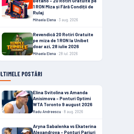
Betano – 20 Rotiri Gratuite pe
1 RON Miza și Fără Condiții de
Rulaj
Mihaela Elena
· 3 aug. 2026
Revendică 20 Rotiri Gratuite
pe miza de 1 RON la Unibet
doar azi, 28 iulie 2026
Mihaela Elena
· 28 iul. 2026
ULTIMELE POSTĂRI
Elina Svitolina vs Amanda
Anisimova – Ponturi Optimi
WTA Toronto 9 august 2026
Radu Andreescu
· 8 aug. 2026
Aryna Sabalenka vs Ekaterina
Alexandrova – Ponturi Pariuri