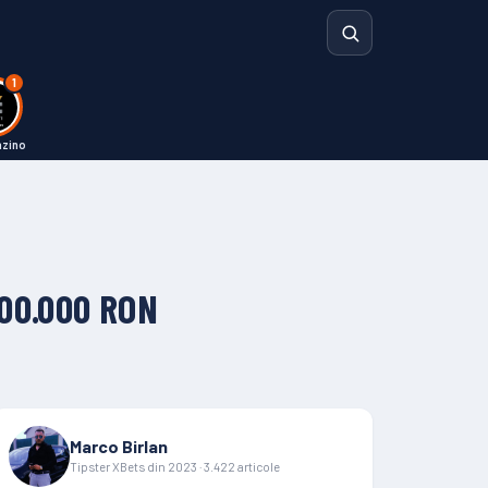
1
azino
00.000 RON
Marco Birlan
Tipster XBets din 2023 · 3.422 articole