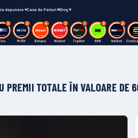
ra depunere ▾
Case de Pariuri ▾
Blog ▾
2
2
4
3
1
3
2
Zinx
Mr Bit
Betano
Winbet
TopBet
888
Netbet
Contic
 PREMII TOTALE ÎN VALOARE DE 6