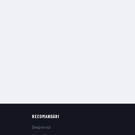
RECOMANDĂRI
Despre noi