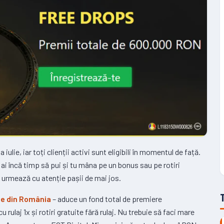
lie, iar toți clienții activi sunt eligibili în momentul de față.
ai încă timp să pui și tu mâna pe un bonus sau pe rotiri
, urmează cu atenție pașii de mai jos.
ine din România
– aduce un fond total de premiere
rulaj 1x și rotiri gratuite fără rulaj. Nu trebuie să faci mare