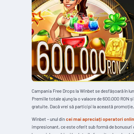
Campania Free Drops la Winbet se desfășoară în luna iu
Premiile totale ajung la o valaore de 600.000 RON și 
gratuite. Dacă vrei să participi la această promoție
Winbet – unul din
cei mai apreciați operatori onl
impresionant, ce este oferit sub formă de bonusuri cu 