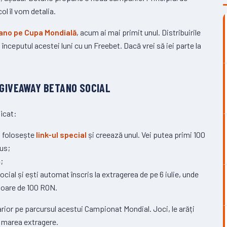
ol îl vom detalia.
tano pe Cupa Mondială
, acum ai mai primit unul. Distribuirile
începutul acestei luni cu un Freebet. Dacă vrei să iei parte la
 GIVEAWAY BETANO SOCIAL
ficat:
l, folosește
link-ul special
și creează unul. Vei putea primi 100
us;
;
ocial și ești automat înscris la extragerea de pe 6 iulie, unde
valoare de 100 RON.
parior pe parcursul acestui Campionat Mondial. Joci, le arăți
la marea extragere.