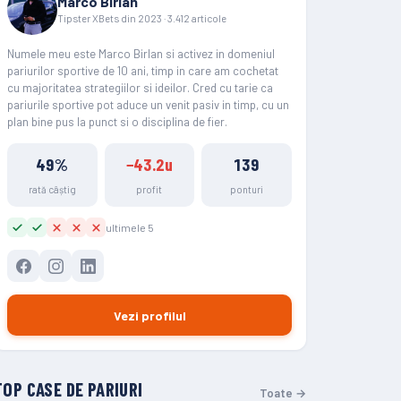
Marco Birlan
Tipster XBets din 2023 · 3.412 articole
Numele meu este Marco Birlan si activez in domeniul
pariurilor sportive de 10 ani, timp in care am cochetat
cu majoritatea strategiilor si ideilor. Cred cu tarie ca
pariurile sportive pot aduce un venit pasiv in timp, cu un
plan bine pus la punct si o disciplina de fier.
49%
−43.2u
139
rată câștig
profit
ponturi
ultimele 5
Vezi profilul
TOP CASE DE PARIURI
Toate →