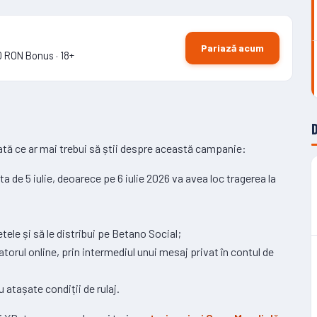
Pariază acum
0 RON Bonus · 18+
 iată ce ar mai trebui să știi despre această campanie:
ta de 5 iulie, deoarece pe 6 iulie 2026 va avea loc tragerea la
etele și să le distribui pe Betano Social;
atorul online, prin intermediul unui mesaj privat în contul de
 atașate condiții de rulaj.