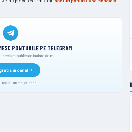
rii XBets propun cele mai tari
ponturi pariuri Cupa Mondială
MESC PONTURILE PE TELEGRAM
le speciale, publicate înainte de meci.
gratis în canal
 Ieși cu un tap, oricând.