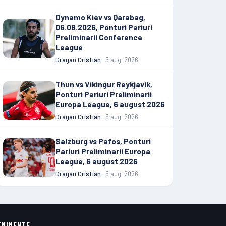
Dynamo Kiev vs Qarabag,
06.08.2026, Ponturi Pariuri
Preliminarii Conference
League
Dragan Cristian
· 5 aug. 2026
Thun vs Vikingur Reykjavik,
Ponturi Pariuri Preliminarii
Europa League, 6 august 2026
Dragan Cristian
· 5 aug. 2026
Salzburg vs Pafos, Ponturi
Pariuri Preliminarii Europa
League, 6 august 2026
Dragan Cristian
· 5 aug. 2026
ENIMENTE