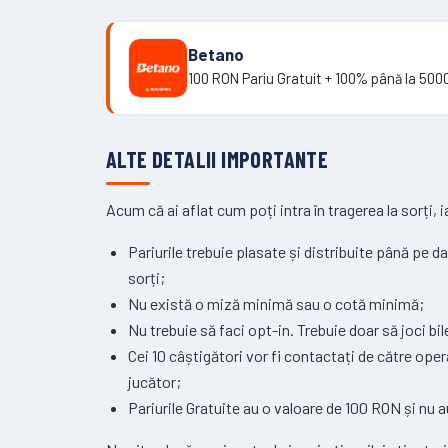
Betano
100 RON Pariu Gratuit + 100% până la 500
ALTE DETALII IMPORTANTE
Acum că ai aflat cum poți intra în tragerea la sorți,
Pariurile trebuie plasate și distribuite până pe da
sorți;
Nu există o miză minimă sau o cotă minimă;
Nu trebuie să faci opt-in. Trebuie doar să joci bil
Cei 10 câștigători vor fi contactați de către oper
jucător;
Pariurile Gratuite au o valoare de 100 RON și nu au