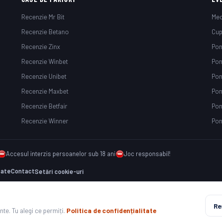
Recenzie Mr Bit
Mec
Recenzie Betano
Cup
Recenzie Zinx
Pon
Recenzie Winbet
Pon
Recenzie Unibet
Pon
Recenzie Maxbet
Pon
Recenzie Betfair
Pon
Recenzie Winner
Pon
Accesul interzis persoanelor sub 18 ani
Joc responsabil!
tate
Contact
Setări cookie-uri
iere. Dacă dați click pe acestea și vă creați un cont la una dintre agențiile de pariuri re
Re
te. Tu alegi ce permiți.
Politica de confidențialitate
Jianu, Olt