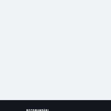
RECOMANDĂRI