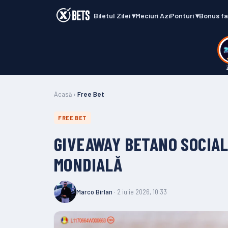
Biletul Zilei ▾
Meciuri Azi
Ponturi ▾
Bonus fa
Acasă
›
Free Bet
FREE BET
GIVEAWAY BETANO SOCIAL 
MONDIALĂ
Marco Birlan
· 2 iulie 2026, 10:33