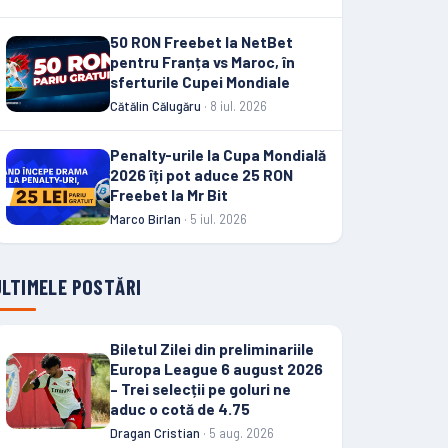
50 RON Freebet la NetBet
pentru Franța vs Maroc, în
sferturile Cupei Mondiale
Cătălin Călugăru
· 8 iul. 2026
Penalty-urile la Cupa Mondială
2026 îți pot aduce 25 RON
Freebet la Mr Bit
Marco Birlan
· 5 iul. 2026
ULTIMELE POSTĂRI
Biletul Zilei din preliminariile
Europa League 6 august 2026
– Trei selecții pe goluri ne
aduc o cotă de 4.75
Dragan Cristian
· 5 aug. 2026