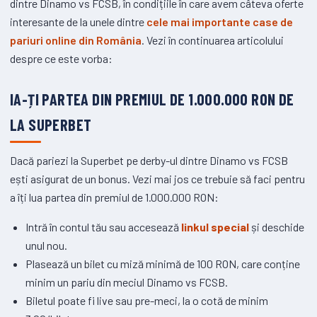
dintre Dinamo vs FCSB, în condițiile în care avem câteva oferte
interesante de la unele dintre
cele mai importante case de
pariuri online din România
. Vezi în continuarea articolului
despre ce este vorba:
IA-ȚI PARTEA DIN PREMIUL DE 1.000.000 RON DE
LA SUPERBET
Dacă pariezi la Superbet pe derby-ul dintre Dinamo vs FCSB
ești asigurat de un bonus. Vezi mai jos ce trebuie să faci pentru
a îți lua partea din premiul de 1.000.000 RON:
Intră în contul tău sau accesează
linkul special
și deschide
unul nou.
Plasează un bilet cu miză minimă de 100 RON, care conține
minim un pariu din meciul Dinamo vs FCSB.
Biletul poate fi live sau pre-meci, la o cotă de minim