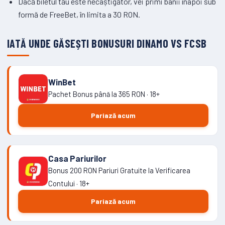
Dacă biletul tău este necâștigător, vei primi banii înapoi sub
formă de FreeBet, în limita a 30 RON.
IATĂ UNDE GĂSEȘTI BONUSURI DINAMO VS FCSB
WinBet
Pachet Bonus până la 365 RON · 18+
Pariază acum
Casa Pariurilor
Bonus 200 RON Pariuri Gratuite la Verificarea
Contului · 18+
Pariază acum