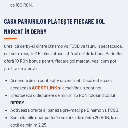
de 100 RON.
CASA PARIURILOR PLĂTEȘTE FIECARE GOL
MARCAT ÎN DERBY
Crezi că derby-ul dintre Dinamo vs FCSB va fi unul spectaculos,
cu multe reușite? Ei bine, atunci află că cei de la Casa Pariurilor
oferă 10 RON bonus pentru fiecare gol marcat. Vezi cum poți
profita de ofertă:
Ai nevoie de un cont activ și verificat. Dacă este cazul,
accesează
ACEST LINK
și deschide un cont nou.
Efectuează o depunere de minim 25 RON folosind codul
DERBY
.
Activează oferta și pariază pre-meci pe Dinamo vs FCSB.
Sunt eligibile doar pariurile cu miza de minim 20 RON, la o
cotă de minim 2.25.