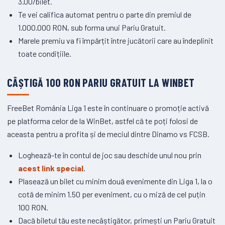
3.00/bilet.
Te vei califica automat pentru o parte din premiul de
1.000.000 RON, sub forma unui Pariu Gratuit.
Marele premiu va fi împărțit între jucătorii care au îndeplinit
toate condițiile.
CÂȘTIGĂ 100 RON PARIU GRATUIT LA WINBET
FreeBet România Liga 1 este în continuare o promoție activă
pe platforma celor de la WinBet, astfel că te poți folosi de
aceasta pentru a profita și de meciul dintre Dinamo vs FCSB.
Loghează-te în contul de joc sau deschide unul nou prin
acest link special
.
Plasează un bilet cu minim două evenimente din Liga 1, la o
cotă de minim 1.50 per eveniment, cu o miză de cel puțin
100 RON.
Dacă biletul tău este necâștigător, primești un Pariu Gratuit