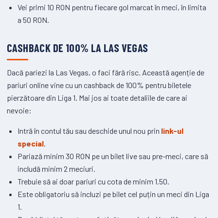
Vei primi 10 RON pentru fiecare gol marcat în meci, în limita
a 50 RON.
CASHBACK DE 100% LA LAS VEGAS
Dacă pariezi la Las Vegas, o faci fără risc. Această agenție de
pariuri online vine cu un cashback de 100% pentru biletele
pierzătoare din Liga 1. Mai jos ai toate detaliile de care ai
nevoie:
Intră în contul tău sau deschide unul nou prin
link-ul
special
.
Pariază minim 30 RON pe un bilet live sau pre-meci, care să
includă minim 2 meciuri.
Trebuie să ai doar pariuri cu cota de minim 1.50.
Este obligatoriu să incluzi pe bilet cel puțin un meci din Liga
1.