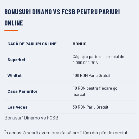
BONUSURI DINAMO VS FCSB PENTRU PARIURI
ONLINE
CASĂ DE PARIURI ONLINE
BONUS
Câștigi o parte din premiul de
Superbet
1.000.000 RON
WinBet
100 RON Pariu Gratuit
10 RON pentru fiecare gol
Casa Pariurilor
marcat
Las Vegas
30 RON Pariu Gratuit
Bonusuri Dinamo vs FCSB
În această seară avem ocazia să profităm din plin de meciul