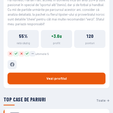
pasionat în special de “sportul alb” (tenis), dar și de fotbal și handbal.
Cu mii de partide urmărite pe parcursul acestor ani, consider că
analiza detaliată, la pachet cu flerul tipster-ului și proverbialul noroc
sunt detaliile “cheie” pentru cât mai multe recomandări “verzi”. Sfatul
meu: pariază responsabil!
55%
+3.6u
120
rată câștig
profit
ponturi
ultimele 5
Vezi profilul
TOP CASE DE PARIURI
Toate →