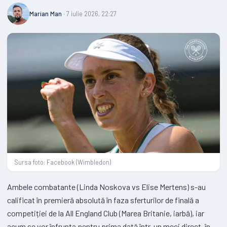
Marian Man
· 7 iulie 2026, 22:27
Sursa foto: Facebook (Wimbledon)
Ambele combatante (Linda Noskova vs Elise Mertens) s-au
calificat în premieră absolută în faza sferturilor de finală a
competiției de la All England Club (Marea Britanie, iarbă), iar
acum se vor înfrunta pentru prima dată într-un meci direct, în