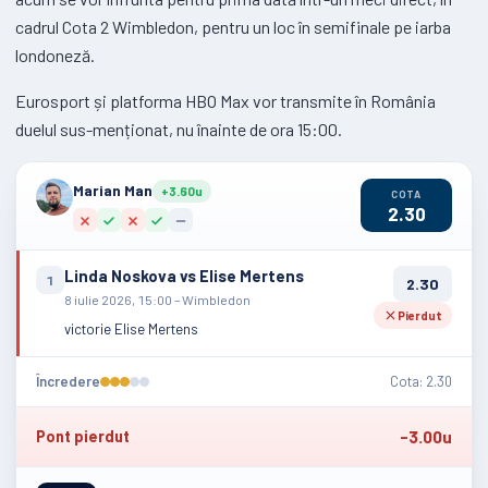
cadrul Cota 2 Wimbledon, pentru un loc în semifinale pe iarba
londoneză.
Eurosport și platforma HBO Max vor transmite în România
duelul sus-menționat, nu înainte de ora 15:00.
Marian Man
+3.60u
COTA
2.30
Linda Noskova vs Elise Mertens
1
2.30
8 iulie 2026, 15:00 – Wimbledon
Pierdut
victorie Elise Mertens
Încredere
Cota: 2.30
-3.00u
Pont pierdut