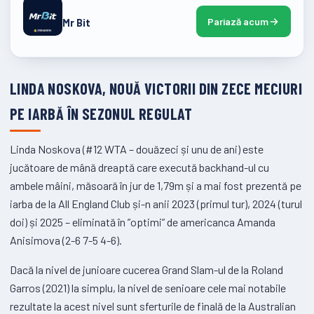
Pariază acum
Mr Bit
LINDA NOSKOVA, NOUĂ VICTORII DIN ZECE MECIURI
PE IARBĂ ÎN SEZONUL REGULAT
Linda Noskova (#12 WTA – douăzeci și unu de ani) este
jucătoare de mână dreaptă care execută backhand-ul cu
ambele mâini, măsoară în jur de 1,79m și a mai fost prezentă pe
iarba de la All England Club și-n anii 2023 (primul tur), 2024 (turul
doi) și 2025 – eliminată în ”optimi” de americanca Amanda
Anisimova (2-6 7-5 4-6).
Dacă la nivel de junioare cucerea Grand Slam-ul de la Roland
Garros (2021) la simplu, la nivel de senioare cele mai notabile
rezultate la acest nivel sunt sferturile de finală de la Australian