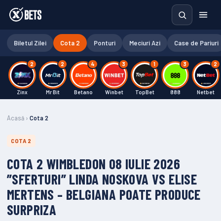
Biletul Zilei
Cota 2
Ponturi
Meciuri Azi
Case de Pariuri
2
2
4
3
1
3
2
Zinx
Mr Bit
Betano
Winbet
TopBet
888
Netbet
Acasă
›
Cota 2
COTA 2
COTA 2 WIMBLEDON 08 IULIE 2026
”SFERTURI” LINDA NOSKOVA VS ELISE
MERTENS – BELGIANA POATE PRODUCE
SURPRIZA