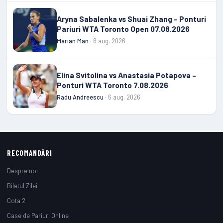
Aryna Sabalenka vs Shuai Zhang – Ponturi
Pariuri WTA Toronto Open 07.08.2026
Marian Man
· 6 aug. 2026
Elina Svitolina vs Anastasia Potapova –
Ponturi WTA Toronto 7.08.2026
Radu Andreescu
· 6 aug. 2026
RECOMANDĂRI
Despre noi
Biletul Zilei
Cota 2
Case de Pariuri Online