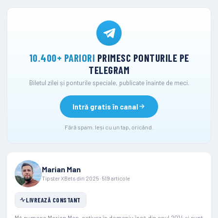
10.400+ PARIORI
PRIMESC PONTURILE PE
TELEGRAM
Biletul zilei și ponturile speciale, publicate înainte de meci.
Intră gratis în canal
Fără spam. Ieși cu un tap, oricând.
Marian Man
Tipster XBets din 2025 · 519 articole
LIVREAZĂ CONSTANT
Mă numesc Marian Man, activez în domeniu încă din anul 2014 și sunt