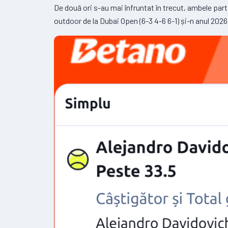
De două ori s-au mai înfruntat în trecut, ambele par
outdoor de la Dubai Open (6-3 4-6 6-1) și-n anul 202