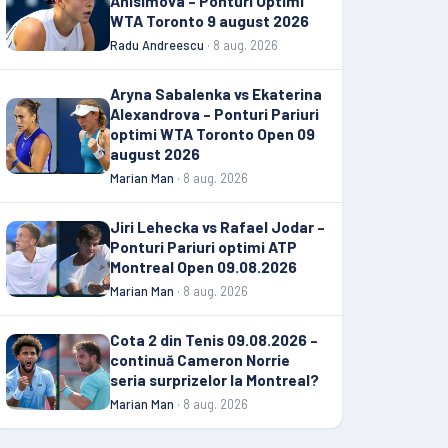
Anisimova – Ponturi Optimi
WTA Toronto 9 august 2026
Radu Andreescu
· 8 aug. 2026
Aryna Sabalenka vs Ekaterina
Alexandrova – Ponturi Pariuri
optimi WTA Toronto Open 09
august 2026
Marian Man
· 8 aug. 2026
Jiri Lehecka vs Rafael Jodar –
Ponturi Pariuri optimi ATP
Montreal Open 09.08.2026
Marian Man
· 8 aug. 2026
Cota 2 din Tenis 09.08.2026 –
continuă Cameron Norrie
seria surprizelor la Montreal?
Marian Man
· 8 aug. 2026