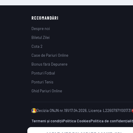
RECOMANDĂRI
Despre noi
Biletul Zilei
Cota 2
Case de Pariuri Online
Bonus fără Depunere
Ponturi Fotbal
Ponturi Tenis
Ghid Pariuri Online
Decizia ONJN nr.191/17.04.2026, Licența: L2260797Y001731
Termeni și condiții
Politica Cookies
Politica de confidențiali
Politica linkurilor:
Unele linkuri de pe XBets.ro sunt linkuri de afil