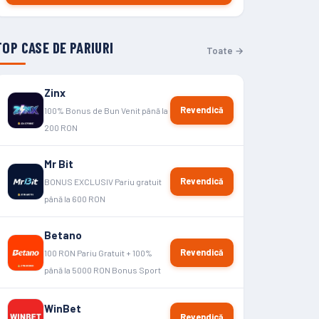
TOP CASE DE PARIURI
Toate →
Zinx
Revendică
100% Bonus de Bun Venit până la
200 RON
Mr Bit
Revendică
BONUS EXCLUSIV Pariu gratuit
până la 600 RON
Betano
Revendică
100 RON Pariu Gratuit + 100%
până la 5000 RON Bonus Sport
WinBet
Revendică