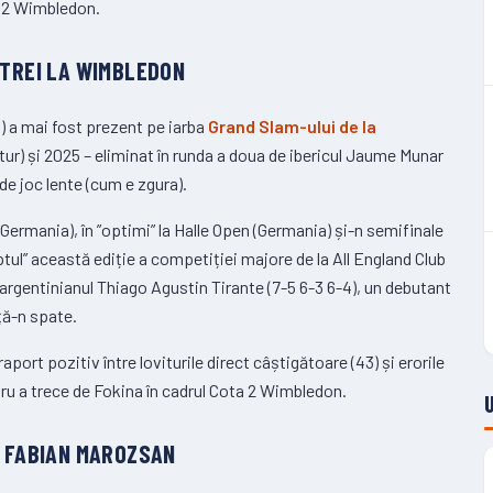
a 2 Wimbledon.
 TREI LA WIMBLEDON
) a mai fost prezent pe iarba
Grand Slam-ului de la
 tur) și 2025 – eliminat în runda a doua de ibericul Jaume Munar
de joc lente (cum e zgura).
(Germania), în ”optimi” la Halle Open (Germania) și-n semifinale
ptul” această ediție a competiției majore de la All England Club
 argentinianul Thiago Agustin Tirante (7-5 6-3 6-4), un debutant
ță-n spate.
aport pozitiv între loviturile direct câștigătoare (43) și erorile
ru a trece de Fokina în cadrul Cota 2 Wimbledon.
S FABIAN MAROZSAN