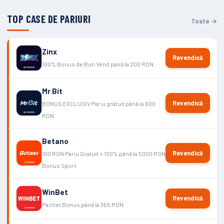
TOP CASE DE PARIURI
Toate →
Zinx
Revendică
100% Bonus de Bun Venit până la 200 RON
Mr Bit
Revendică
BONUS EXCLUSIV Pariu gratuit până la 600
RON
Betano
Revendică
100 RON Pariu Gratuit + 100% până la 5000 RON
Bonus Sport
WinBet
Revendică
Pachet Bonus până la 365 RON