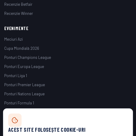
Recenzie Betfair
Recenzie Winner
EVENIMENTE
Meciuri Azi
Cupa Mondială 2026
Ponturi Champions League
Ponturi Europa League
Ponturi Liga 1
Ponturi Premier League
Ponturi Nations League
Ponturi Formula 1
Decizia ONJN nr.191/17.04.2026, Licența: L2260797Y001731
ACEST SITE FOLOSEȘTE COOKIE-URI
Accesul interzis persoanelor sub 18 ani
Joc responsabil!