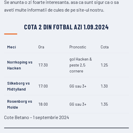
Se anunta o zi foarte interesanta, asa ca sunt sigur ca o sa
aveti multe informatii de cules de pe site-ul nostru.
COTA 2 DIN FOTBAL AZI 1.09.2024
Meci
Ora
Pronostic
Cota
gol Hacken &
Norrkoping vs
17:30
peste 2,5
1.25
Hacken
cornere
Silkeborg vs
17:00
GG sau 3+
1.30
Midtylland
Rosenborg vs
18:00
GG sau 3+
1.35
Molde
Cote Betano – 1 septembrie 2024