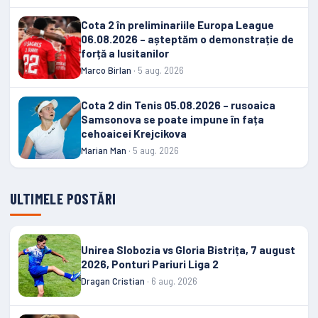
Cota 2 în preliminariile Europa League
06.08.2026 – așteptăm o demonstrație de
forță a lusitanilor
Marco Birlan
· 5 aug. 2026
Cota 2 din Tenis 05.08.2026 – rusoaica
Samsonova se poate impune în fața
cehoaicei Krejcikova
Marian Man
· 5 aug. 2026
ULTIMELE POSTĂRI
Unirea Slobozia vs Gloria Bistrița, 7 august
2026, Ponturi Pariuri Liga 2
Dragan Cristian
· 6 aug. 2026