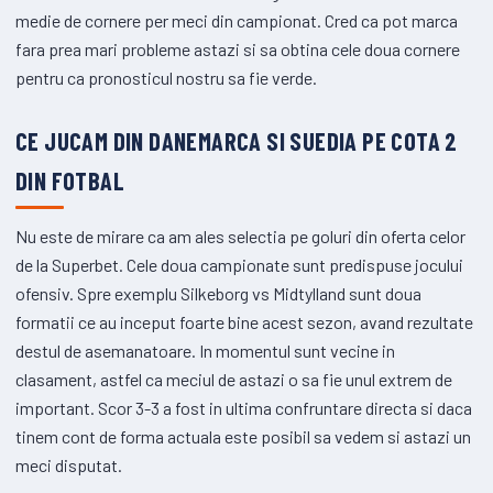
medie de cornere per meci din campionat. Cred ca pot marca
fara prea mari probleme astazi si sa obtina cele doua cornere
pentru ca pronosticul nostru sa fie verde.
CE JUCAM DIN DANEMARCA SI SUEDIA PE COTA 2
DIN FOTBAL
Nu este de mirare ca am ales selectia pe goluri din oferta celor
de la Superbet. Cele doua campionate sunt predispuse jocului
ofensiv. Spre exemplu Silkeborg vs Midtylland sunt doua
formatii ce au inceput foarte bine acest sezon, avand rezultate
destul de asemanatoare. In momentul sunt vecine in
clasament, astfel ca meciul de astazi o sa fie unul extrem de
important. Scor 3-3 a fost in ultima confruntare directa si daca
tinem cont de forma actuala este posibil sa vedem si astazi un
meci disputat.