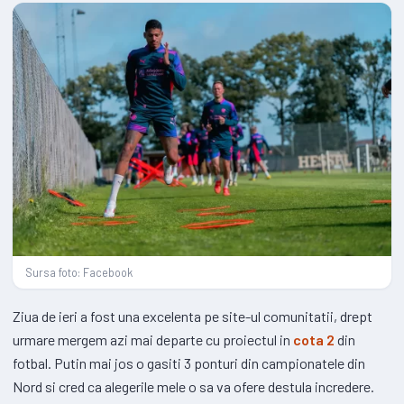
Sursa foto: Facebook
Ziua de ieri a fost una excelenta pe site-ul comunitatii, drept
urmare mergem azi mai departe cu proiectul in
cota 2
din
fotbal. Putin mai jos o gasiti 3 ponturi din campionatele din
Nord si cred ca alegerile mele o sa va ofere destula incredere.